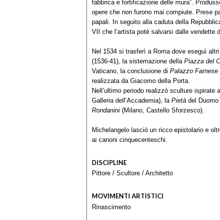
fabbrica e fortificazione delle mura”. Produss
opere che non furono mai compiute. Prese part
papali. In seguito alla caduta della Repubbli
VII che l’artista potè salvarsi dalle vendette 
Nel 1534 si trasferì a Roma dove eseguì altri 
(1536-41), la sistemazione della
Piazza del 
Vaticano, la conclusione di
Palazzo Farnese
realizzata da Giacomo della Porta.
Nell’ultimo periodo realizzò sculture ispirate a
Galleria dell’Accademia), la
Pietà
del Duomo d
Rondanini
(Milano, Castello Sforzesco).
Michelangelo lasciò un ricco epistolario e olt
ai canoni cinquecenteschi.
DISCIPLINE
Pittore
/
Scultore
/
Architetto
MOVIMENTI ARTISTICI
Rinascimento