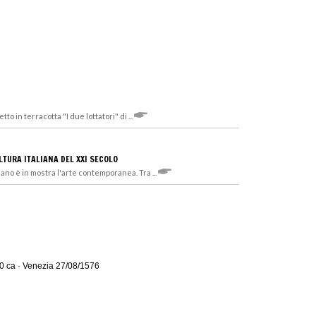
to in terracotta "I due lottatori" di ...
LTURA ITALIANA DEL XXI SECOLO
lano è in mostra l'arte contemporanea. Tra ...
0 ca · Venezia 27/08/1576