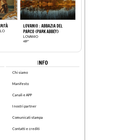
ARITÀ
LOVANIO : ABBAZIA DEL
OLO
PARCO (PARK ABBEY)
LOVANIO
I
NFO
Chi siamo
Manifesto
Canali e APP
I nostri partner
Comunicati stampa
Contatti e crediti