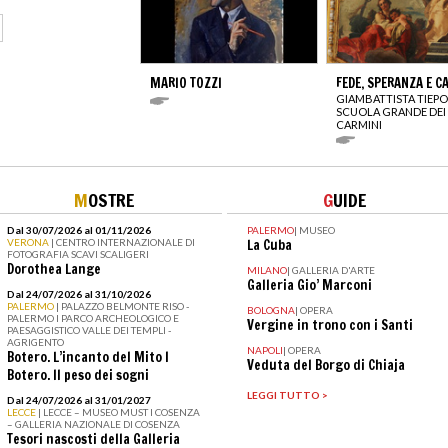
MARIO TOZZI
FEDE, SPERANZA E C
GIAMBATTISTA TIEP
SCUOLA GRANDE DEI
CARMINI
M
OSTRE
G
UIDE
Dal 30/07/2026 al 01/11/2026
PALERMO
|
MUSEO
VERONA
| CENTRO INTERNAZIONALE DI
La Cuba
FOTOGRAFIA SCAVI SCALIGERI
Dorothea Lange
MILANO
|
GALLERIA D'ARTE
Galleria Gio’ Marconi
Dal 24/07/2026 al 31/10/2026
PALERMO
| PALAZZO BELMONTE RISO -
BOLOGNA
|
OPERA
PALERMO I PARCO ARCHEOLOGICO E
Vergine in trono con i Santi
PAESAGGISTICO VALLE DEI TEMPLI -
AGRIGENTO
NAPOLI
|
OPERA
Botero. L’incanto del Mito I
Veduta del Borgo di Chiaja
Botero. Il peso dei sogni
LEGGI TUTTO >
Dal 24/07/2026 al 31/01/2027
LECCE
| LECCE – MUSEO MUST I COSENZA
– GALLERIA NAZIONALE DI COSENZA
Tesori nascosti della Galleria