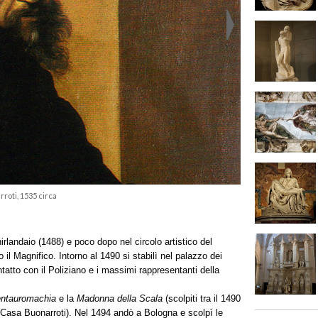
roti, 1535 circa
landaio (1488) e poco dopo nel circolo artistico del
il Magnifico. Intorno al 1490 si stabilì nel palazzo dei
tatto con il Poliziano e i massimi rappresentanti della
ntauromachia
e la
Madonna della Scala
(scolpiti tra il 1490
a Casa Buonarroti). Nel 1494 andò a Bologna e scolpì le