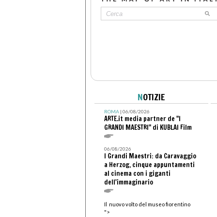
N
OTIZIE
ROMA
| 06/08/2026
ARTE.it media partner de "I
GRANDI MAESTRI" di KUBLAI Film
06/08/2026
I Grandi Maestri: da Caravaggio
a Herzog, cinque appuntamenti
al cinema con i giganti
dell'immaginario
Il nuovo volto del museo fiorentino
">