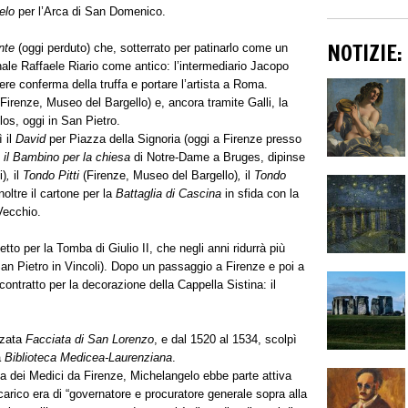
elo
per l’Arca di San Domenico.
NOTIZIE
nte
(oggi perduto) che, sotterrato per patinarlo come un
ale Raffaele Riario come antico: l’intermediario Jacopo
ere conferma della truffa e portare l’artista a Roma.
Firenze, Museo del Bargello) e, ancora tramite Galli, la
los, oggi in San Pietro.
 il
David
per Piazza della Signoria (oggi a Firenze presso
il Bambino per la chiesa
di Notre-Dame a Bruges, dipinse
i)
,
il
Tondo Pitti
(Firenze, Museo del Bargello)
,
il
Tondo
oltre il cartone per la
Battaglia di Cascina
in sfida con la
Vecchio.
tto per la Tomba di Giulio II, che negli anni ridurrà più
San Pietro in Vincoli). Dopo un passaggio a Firenze e poi a
ontratto per la decorazione della Cappella Sistina: il
zzata
Facciata di San Lorenzo
, e dal 1520 al 1534, scolpì
a
Biblioteca Medicea-Laurenziana
.
a dei Medici da Firenze, Michelangelo ebbe parte attiva
ncarico era di “governatore e procuratore generale sopra alla