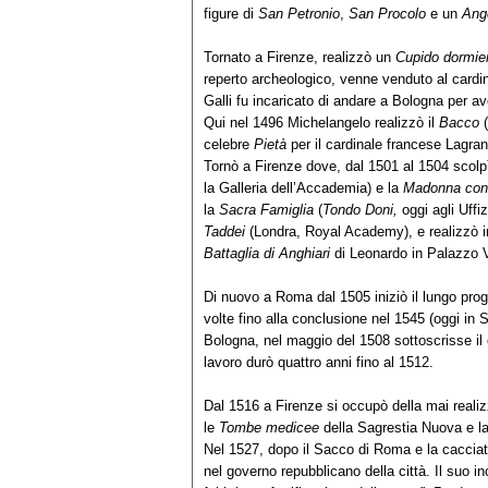
figure di
San Petronio
,
San Procolo
e un
Ang
Tornato a Firenze, realizzò un
Cupido dormie
reperto archeologico, venne venduto al cardin
Galli fu incaricato di andare a Bologna per av
Qui nel 1496 Michelangelo realizzò il
Bacco
(
celebre
Pietà
per il cardinale francese Lagran
Tornò a Firenze dove, dal 1501 al 1504 scolpì
la Galleria dell’Accademia) e la
Madonna con 
la
Sacra Famiglia
(
Tondo Doni,
oggi agli Uffiz
Taddei
(Londra, Royal Academy), e realizzò in
Battaglia di Anghiari
di Leonardo in Palazzo 
Di nuovo a Roma dal 1505 iniziò il lungo proge
volte fino alla conclusione nel 1545 (oggi in 
Bologna, nel maggio del 1508 sottoscrisse il c
lavoro durò quattro anni fino al 1512.
Dal 1516 a Firenze si occupò della mai reali
le
Tombe medicee
della Sagrestia Nuova e l
Nel 1527, dopo il Sacco di Roma e la cacciat
nel governo repubblicano della città. Il suo i