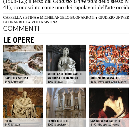
(1508-12); il terzo dal
Giudizio Universale
dello stesso 
41), riconosciuto come uno dei capolavori dell'arte occide
CAPPELLA SISTINA
●
MICHELANGELO BUONARROTI
●
GIUDIZIO UNIVE
BUONARROTI
●
VOLTA SISTINA
COMMENTI
LE OPERE
MICHELANGELO BUONARROTI,
CAPPELLA SISTINA
MADONNA COL BAMBINO
GIUDIZIO UNIVERSALE
1475 | Affresco
1503 | Statua
1536 | Affresco | 206 x 311 cm.
PIETÀ
TOMBA GIULIO II
SAN GIOVANNI BATTISTA
1497 | Statua
1505 | Sepolcro
1490 | Gruppo scultoreo