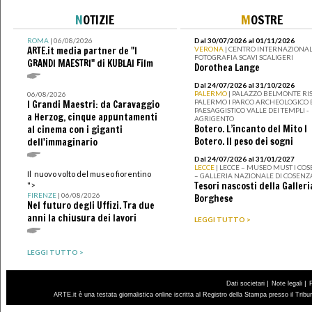
N
OTIZIE
M
OSTRE
ROMA
| 06/08/2026
Dal 30/07/2026 al 01/11/2026
ARTE.it media partner de "I
VERONA
| CENTRO INTERNAZIONAL
FOTOGRAFIA SCAVI SCALIGERI
GRANDI MAESTRI" di KUBLAI Film
Dorothea Lange
Dal 24/07/2026 al 31/10/2026
PALERMO
| PALAZZO BELMONTE RIS
06/08/2026
PALERMO I PARCO ARCHEOLOGICO 
I Grandi Maestri: da Caravaggio
PAESAGGISTICO VALLE DEI TEMPLI -
a Herzog, cinque appuntamenti
AGRIGENTO
Botero. L’incanto del Mito I
al cinema con i giganti
Botero. Il peso dei sogni
dell'immaginario
Dal 24/07/2026 al 31/01/2027
LECCE
| LECCE – MUSEO MUST I CO
Il nuovo volto del museo fiorentino
– GALLERIA NAZIONALE DI COSENZ
Tesori nascosti della Galleri
">
FIRENZE
| 06/08/2026
Borghese
Nel futuro degli Uffizi. Tra due
anni la chiusura dei lavori
LEGGI TUTTO >
LEGGI TUTTO >
|
|
Dati societari
Note legali
ARTE.it è una testata giornalistica online iscritta al Registro della Stampa presso il Trib