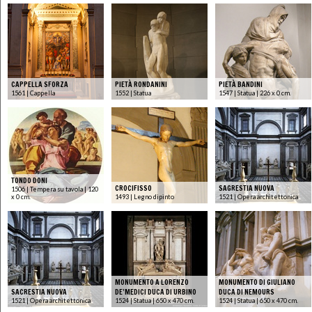
CAPPELLA SFORZA
PIETÀ RONDANINI
PIETÀ BANDINI
1561 | Cappella
1552 | Statua
1547 | Statua | 226 x 0 cm.
TONDO DONI
CROCIFISSO
SAGRESTIA NUOVA
1506 | Tempera su tavola | 120
x 0 cm.
1493 | Legno dipinto
1521 | Opera architettonica
MONUMENTO A LORENZO
MONUMENTO DI GIULIANO
SACRESTIA NUOVA
DE’MEDICI DUCA DI URBINO
DUCA DI NEMOURS
1521 | Opera architettonica
1524 | Statua | 650 x 470 cm.
1524 | Statua | 650 x 470 cm.