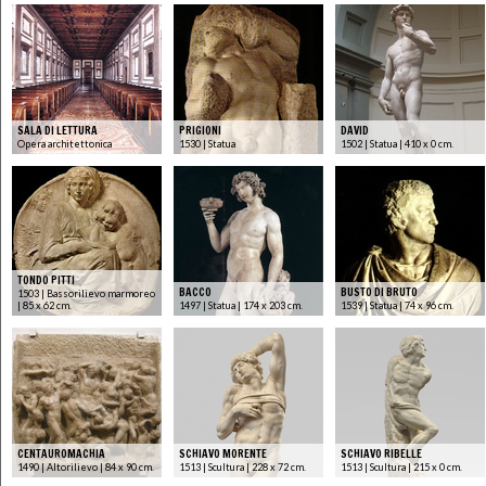
SALA DI LETTURA
PRIGIONI
DAVID
Opera architettonica
1530 | Statua
1502 | Statua | 410 x 0 cm.
TONDO PITTI
BACCO
BUSTO DI BRUTO
1503 | Bassorilievo marmoreo
| 85 x 62 cm.
1497 | Statua | 174 x 203 cm.
1539 | Statua | 74 x 96 cm.
CENTAUROMACHIA
SCHIAVO MORENTE
SCHIAVO RIBELLE
1490 | Altorilievo | 84 x 90 cm.
1513 | Scultura | 228 x 72 cm.
1513 | Scultura | 215 x 0 cm.