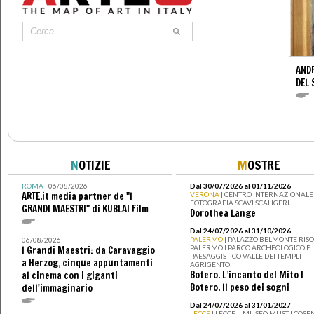
AND
DEL 
N
OTIZIE
M
OSTRE
ROMA
| 06/08/2026
Dal 30/07/2026 al 01/11/2026
ARTE.it media partner de "I
VERONA
| CENTRO INTERNAZIONALE 
FOTOGRAFIA SCAVI SCALIGERI
GRANDI MAESTRI" di KUBLAI Film
Dorothea Lange
Dal 24/07/2026 al 31/10/2026
PALERMO
| PALAZZO BELMONTE RISO 
06/08/2026
PALERMO I PARCO ARCHEOLOGICO E
I Grandi Maestri: da Caravaggio
PAESAGGISTICO VALLE DEI TEMPLI -
a Herzog, cinque appuntamenti
AGRIGENTO
Botero. L’incanto del Mito I
al cinema con i giganti
Botero. Il peso dei sogni
dell'immaginario
Dal 24/07/2026 al 31/01/2027
LECCE
| LECCE – MUSEO MUST I COSE