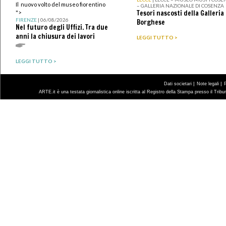
Il nuovo volto del museo fiorentino
– GALLERIA NAZIONALE DI COSENZA
Tesori nascosti della Galleria
">
FIRENZE
| 06/08/2026
Borghese
Nel futuro degli Uffizi. Tra due
anni la chiusura dei lavori
LEGGI TUTTO >
LEGGI TUTTO >
|
|
Dati societari
Note legali
ARTE.it è una testata giornalistica online iscritta al Registro della Stampa presso il Trib