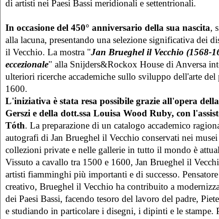
di artisti nei Paesi Bassi meridionali e settentrionali.
In occasione del 450° anniversario della sua nascita
, 
alla lacuna, presentando una selezione significativa dei d
il Vecchio. La mostra "
Jan Brueghel il Vecchio (1568-1
eccezionale
" alla Snijders&Rockox House di Anversa inte
ulteriori ricerche accademiche sullo sviluppo dell'arte del
1600.
L'iniziativa è stata resa possibile grazie all'opera dell
Gerszi e della dott.ssa Louisa Wood Ruby, con l'assis
Tóth
. La preparazione di un catalogo accademico ragionato
autografi di Jan Brueghel il Vecchio conservati nei musei 
collezioni private e nelle gallerie in tutto il mondo è attu
Vissuto a cavallo tra 1500 e 1600, Jan Brueghel il Vecchi
artisti fiamminghi più importanti e di successo. Pensator
creativo, Brueghel il Vecchio ha contribuito a modernizzar
dei Paesi Bassi, facendo tesoro del lavoro del padre, Piet
e studiando in particolare i disegni, i dipinti e le stampe. 