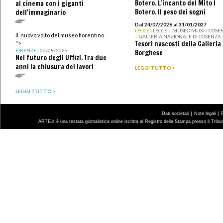
Botero. L’incanto del Mito I
al cinema con i giganti
Botero. Il peso dei sogni
dell'immaginario
Dal 24/07/2026 al 31/01/2027
LECCE
| LECCE – MUSEO MUST I COSE
Il nuovo volto del museo fiorentino
– GALLERIA NAZIONALE DI COSENZA
Tesori nascosti della Galleria
">
FIRENZE
| 06/08/2026
Borghese
Nel futuro degli Uffizi. Tra due
anni la chiusura dei lavori
LEGGI TUTTO >
LEGGI TUTTO >
|
|
Dati societari
Note legali
ARTE.it è una testata giornalistica online iscritta al Registro della Stampa presso il Trib