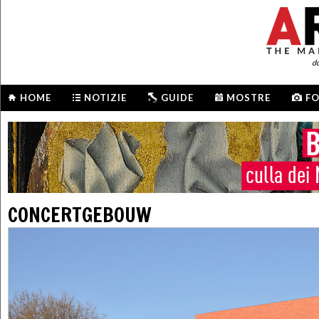
d
HOME
NOTIZIE
GUIDE
MOSTRE
F
CONCERTGEBOUW