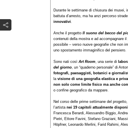
Durante le settimane di chiusura dei musei, 
battuta d’arresto, ma ha anzi percorso strade
innovativi
.
Anche il progetto
Il suono del becco del pi
contenuti della mostra e ad accompagnare il p
possibile – verso nuove geografie che non im
uno spostamento immaginifico del pensiero.
Sono nati così
Art Room
, una serie di
labor
del giorno
, un “quaderno personale” di Ant
fotografi, paesaggisti, botanici e giornalis
la
visione di una geografia elastica e priv
non solo come limite fisico ma anche co
o confine geografico da mappare.
Nel corso delle prime settimane del progetto
l’artista
nei 19 capitoli attualmente disponi
Francesca Berardi, Alessandro Biggio, Andr
Pietri, Ettore Favini, Stefano Graziani, Mas
Höpfner, Leonardo Merlini, Farid Rahimi, Ales