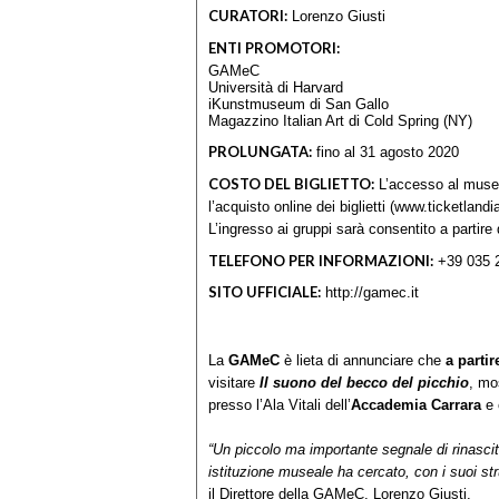
CURATORI:
Lorenzo Giusti
ENTI PROMOTORI:
GAMeC
Università di Harvard
iKunstmuseum di San Gallo
Magazzino Italian Art di Cold Spring (NY)
PROLUNGATA:
fino al 31 agosto 2020
COSTO DEL BIGLIETTO:
L’accesso al museo
l’acquisto online dei biglietti (www.ticketland
L’ingresso ai gruppi sarà consentito a partire
TELEFONO PER INFORMAZIONI:
+39 035 
SITO UFFICIALE:
http://gamec.it
La
GAMeC
è lieta di annunciare che
a parti
visitare
Il suono del becco del picchio
, mo
presso l’Ala Vitali dell’
Accademia Carrara
e 
“Un piccolo ma importante segnale di rinascita
istituzione museale ha cercato, con i suoi stru
il Direttore della GAMeC, Lorenzo Giusti.