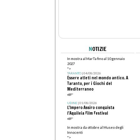
N
OTIZIE
In mostra al MarTa fino al 10 gennaio
2027
">
TARANTO
| 04/08/2026
Essere atleti nel mondo antico. A
Taranto, per i Giochi del
Mediterraneo
UDINE
| 01/08/2026
L'Impero Assiro conquista
l'Aquileia Film Festival
In mostra da ottobre al Museo degli
Innocenti
">