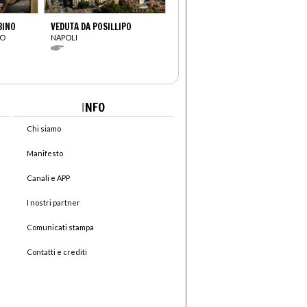
BINO
VEDUTA DA POSILLIPO
IO
NAPOLI
I
NFO
Chi siamo
Manifesto
Canali e APP
I nostri partner
Comunicati stampa
Contatti e crediti