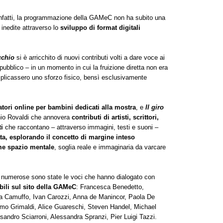
infatti, la programmazione della GAMeC non ha subito una
 inedite attraverso lo
sviluppo di format digitali
cchio
si è arricchito di nuovi contributi volti a dare voce ai
ubblico – in un momento in cui la fruizione diretta non era
plicassero uno sforzo fisico, bensì esclusivamente
atori online per bambini dedicati alla mostra
, e
Il giro
onio Rovaldi che annovera
contributi di artisti, scrittori,
ti
che raccontano – attraverso immagini, testi e suoni –
ata, esplorando il concetto di margine inteso
me spazio mentale
, soglia reale e immaginaria da varcare
, numerose sono state le voci che hanno dialogato con
bili sul sito della GAMeC
: Francesca Benedetto,
ea Camuffo, Ivan Carozzi, Anna de Manincor, Paola De
simo Grimaldi, Alice Guareschi, Steven Handel, Michael
sandro Sciarroni, Alessandra Spranzi, Pier Luigi Tazzi.