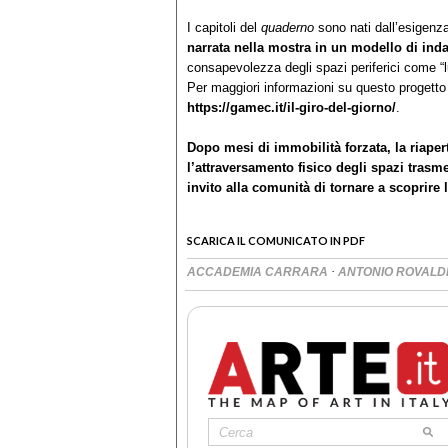
I capitoli del
quaderno
sono nati dall’esigenz
narrata nella mostra in un modello di inda
consapevolezza degli spazi periferici come “lu
Per maggiori informazioni su questo progetto 
https://gamec.it/il-giro-del-giorno/
.
Dopo mesi di immobilità forzata, la riaper
l’attraversamento fisico degli spazi trasm
invito alla comunità di tornare a scoprire
SCARICA IL COMUNICATO IN PDF
·
ACCADEMIA CARRARA
ANTONIO ROVALD