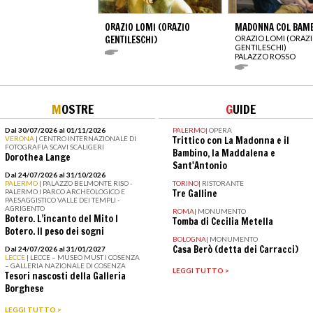
ORAZIO LOMI (ORAZIO
MADONNA COL BAM
GENTILESCHI)
ORAZIO LOMI (ORAZ
GENTILESCHI)
PALAZZO ROSSO
M
OSTRE
G
UIDE
Dal 30/07/2026 al 01/11/2026
PALERMO
|
OPERA
VERONA
| CENTRO INTERNAZIONALE DI
Trittico con La Madonna e il
FOTOGRAFIA SCAVI SCALIGERI
Bambino, la Maddalena e
Dorothea Lange
Sant'Antonio
Dal 24/07/2026 al 31/10/2026
PALERMO
| PALAZZO BELMONTE RISO -
TORINO
|
RISTORANTE
PALERMO I PARCO ARCHEOLOGICO E
Tre Galline
PAESAGGISTICO VALLE DEI TEMPLI -
AGRIGENTO
ROMA
|
MONUMENTO
Botero. L’incanto del Mito I
Tomba di Cecilia Metella
Botero. Il peso dei sogni
BOLOGNA
|
MONUMENTO
Casa Berò (detta dei Carracci)
Dal 24/07/2026 al 31/01/2027
LECCE
| LECCE – MUSEO MUST I COSENZA
– GALLERIA NAZIONALE DI COSENZA
LEGGI TUTTO >
Tesori nascosti della Galleria
Borghese
LEGGI TUTTO >