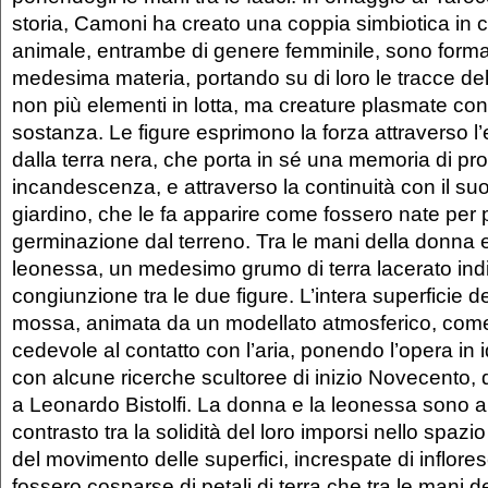
storia, Camoni ha creato una coppia simbiotica in 
animale, entrambe di genere femminile, sono form
medesima materia, portando su di loro le tracce dell
non più elementi in lotta, ma creature plasmate con
sostanza. Le figure esprimono la forza attraverso l
dalla terra nera, che porta in sé una memoria di pro
incandescenza, e attraverso la continuità con il su
giardino, che le fa apparire come fossero nate per 
germinazione dal terreno. Tra le mani della donna e
leonessa, un medesimo grumo di terra lacerato indic
congiunzione tra le due figure. L’intera superficie d
mossa, animata da un modellato atmosferico, come
cedevole al contatto con l’aria, ponendo l’opera in 
con alcune ricerche scultoree di inizio Novecento
a Leonardo Bistolfi. La donna e la leonessa sono 
contrasto tra la solidità del loro imporsi nello spazi
del movimento delle superfici, increspate di inflor
fossero cosparse di petali di terra che tra le mani d