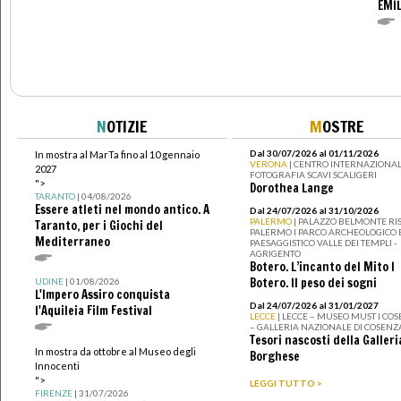
EMIL
N
OTIZIE
M
OSTRE
Dal 30/07/2026 al 01/11/2026
In mostra al MarTa fino al 10 gennaio
VERONA
| CENTRO INTERNAZIONAL
2027
FOTOGRAFIA SCAVI SCALIGERI
">
Dorothea Lange
TARANTO
| 04/08/2026
Essere atleti nel mondo antico. A
Dal 24/07/2026 al 31/10/2026
PALERMO
| PALAZZO BELMONTE RIS
Taranto, per i Giochi del
PALERMO I PARCO ARCHEOLOGICO 
Mediterraneo
PAESAGGISTICO VALLE DEI TEMPLI -
AGRIGENTO
Botero. L’incanto del Mito I
Botero. Il peso dei sogni
UDINE
| 01/08/2026
L'Impero Assiro conquista
Dal 24/07/2026 al 31/01/2027
l'Aquileia Film Festival
LECCE
| LECCE – MUSEO MUST I CO
– GALLERIA NAZIONALE DI COSENZ
Tesori nascosti della Galleri
In mostra da ottobre al Museo degli
Borghese
Innocenti
">
LEGGI TUTTO >
FIRENZE
| 31/07/2026