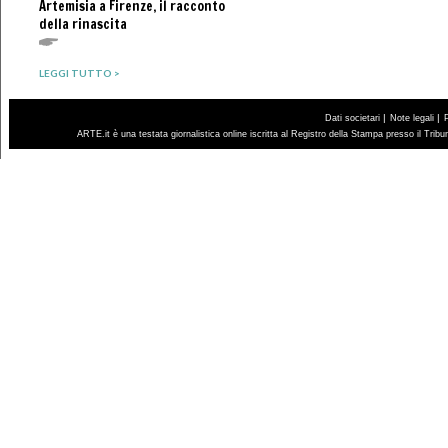
Artemisia a Firenze, il racconto
della rinascita
LEGGI TUTTO >
|
|
Dati societari
Note legali
ARTE.it è una testata giornalistica online iscritta al Registro della Stampa presso il Trib