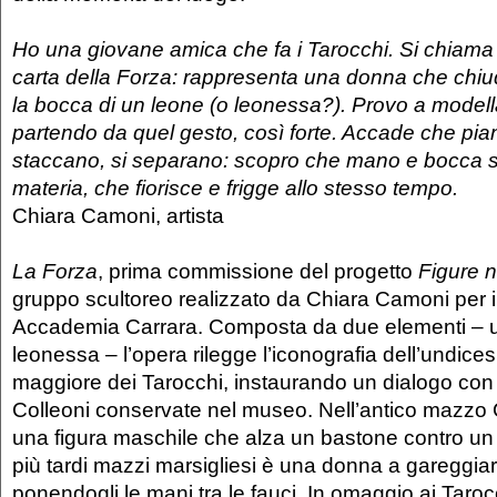
Ho una giovane amica che fa i Tarocchi. Si chiama 
carta della Forza: rappresenta una donna che chiu
la bocca di un leone (o leonessa?). Provo a modella
partendo da quel gesto, così forte. Accade che pia
staccano, si separano: scopro che mano e bocca s
materia, che fiorisce e frigge allo stesso tempo.
Chiara Camoni, artista
La Forza
, prima commissione del progetto
Figure 
gruppo scultoreo realizzato da Chiara Camoni per i
Accademia Carrara. Composta da due elementi – 
leonessa – l’opera rilegge l’iconografia dell’undic
maggiore dei Tarocchi, instaurando un dialogo con
Colleoni conservate nel museo. Nell’antico mazzo C
una figura maschile che alza un bastone contro un
più tardi mazzi marsigliesi è una donna a gareggiar
ponendogli le mani tra le fauci. In omaggio ai Tarocc