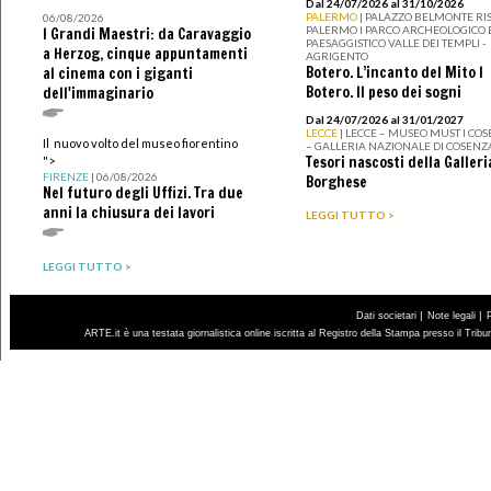
Dal 24/07/2026 al 31/10/2026
PALERMO
| PALAZZO BELMONTE RIS
06/08/2026
PALERMO I PARCO ARCHEOLOGICO 
I Grandi Maestri: da Caravaggio
PAESAGGISTICO VALLE DEI TEMPLI -
a Herzog, cinque appuntamenti
AGRIGENTO
Botero. L’incanto del Mito I
al cinema con i giganti
Botero. Il peso dei sogni
dell'immaginario
Dal 24/07/2026 al 31/01/2027
LECCE
| LECCE – MUSEO MUST I CO
Il nuovo volto del museo fiorentino
– GALLERIA NAZIONALE DI COSENZ
Tesori nascosti della Galleri
">
FIRENZE
| 06/08/2026
Borghese
Nel futuro degli Uffizi. Tra due
anni la chiusura dei lavori
LEGGI TUTTO >
LEGGI TUTTO >
|
|
Dati societari
Note legali
ARTE.it è una testata giornalistica online iscritta al Registro della Stampa presso il Trib