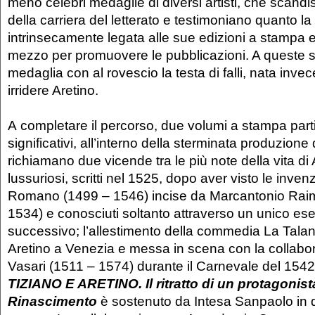
meno celebri medaglie di diversi artisti, che scandis
della carriera del letterato e testimoniano quanto la ri
intrinsecamente legata alle sue edizioni a stampa e
mezzo per promuovere le pubblicazioni. A queste s
medaglia con al rovescio la testa di falli, nata inve
irridere Aretino.
A completare il percorso, due volumi a stampa par
significativi, all’interno della sterminata produzione 
richiamano due vicende tra le più note della vita di A
lussuriosi, scritti nel 1525, dopo aver visto le invenz
Romano (1499 – 1546) incise da Marcantonio Raim
1534) e conosciuti soltanto attraverso un unico e
successivo; l’allestimento della commedia La Talant
Aretino a Venezia e messa in scena con la collabor
Vasari (1511 – 1574) durante il Carnevale del 1542
TIZIANO E ARETINO. Il ritratto di un protagonist
Rinascimento
è sostenuto da Intesa Sanpaolo in q