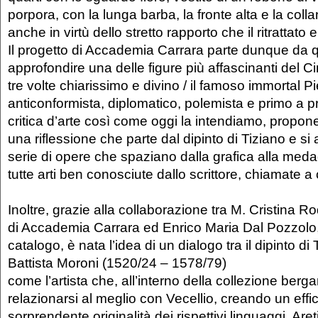
porpora, con la lunga barba, la fronte alta e la coll
anche in virtù dello stretto rapporto che il ritrattato e
Il progetto di Accademia Carrara parte dunque da 
approfondire una delle figure più affascinanti del 
tre volte chiarissimo e divino / il famoso immortal Pi
anticonformista, diplomatico, polemista e primo a pr
critica d’arte così come oggi la intendiamo, propon
una riflessione che parte dal dipinto di Tiziano e si
serie di opere che spaziano dalla grafica alla medagl
tutte arti ben conosciute dallo scrittore, chiamate a 
Inoltre, grazie alla collaborazione tra M. Cristina Ro
di Accademia Carrara ed Enrico Maria Dal Pozzolo, t
catalogo, è nata l’idea di un dialogo tra il dipinto d
Battista Moroni (1520/24 – 1578/79)
come l’artista che, all’interno della collezione be
relazionarsi al meglio con Vecellio, creando un effic
sorprendente originalità dei rispettivi linguaggi. Areti