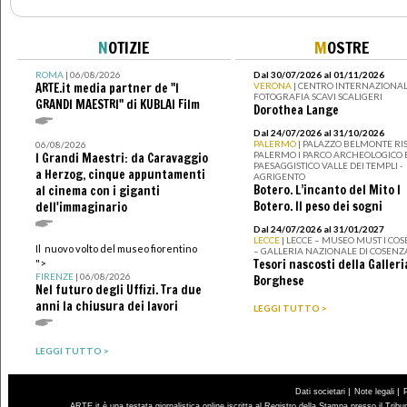
N
OTIZIE
M
OSTRE
ROMA
| 06/08/2026
Dal 30/07/2026 al 01/11/2026
ARTE.it media partner de "I
VERONA
| CENTRO INTERNAZIONAL
FOTOGRAFIA SCAVI SCALIGERI
GRANDI MAESTRI" di KUBLAI Film
Dorothea Lange
Dal 24/07/2026 al 31/10/2026
PALERMO
| PALAZZO BELMONTE RIS
06/08/2026
PALERMO I PARCO ARCHEOLOGICO 
I Grandi Maestri: da Caravaggio
PAESAGGISTICO VALLE DEI TEMPLI -
a Herzog, cinque appuntamenti
AGRIGENTO
Botero. L’incanto del Mito I
al cinema con i giganti
Botero. Il peso dei sogni
dell'immaginario
Dal 24/07/2026 al 31/01/2027
LECCE
| LECCE – MUSEO MUST I CO
Il nuovo volto del museo fiorentino
– GALLERIA NAZIONALE DI COSENZ
Tesori nascosti della Galleri
">
FIRENZE
| 06/08/2026
Borghese
Nel futuro degli Uffizi. Tra due
anni la chiusura dei lavori
LEGGI TUTTO >
LEGGI TUTTO >
|
|
Dati societari
Note legali
ARTE.it è una testata giornalistica online iscritta al Registro della Stampa presso il Trib