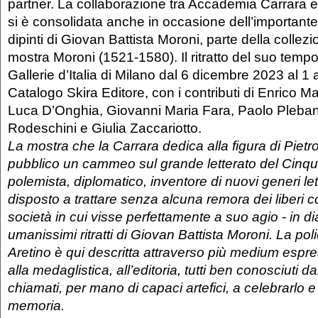
partner. La collaborazione tra Accademia Carrara 
si è consolidata anche in occasione dell’importante 
dipinti di Giovan Battista Moroni, parte della collezi
mostra Moroni (1521-1580). Il ritratto del suo tempo, 
Gallerie d’Italia di Milano dal 6 dicembre 2023 al 1 
Catalogo Skira Editore, con i contributi di Enrico M
Luca D’Onghia, Giovanni Maria Fara, Paolo Plebani
Rodeschini e Giulia Zaccariotto.
La mostra che la Carrara dedica alla figura di Pietro
pubblico un cammeo sul grande letterato del Cinque
polemista, diplomatico, inventore di nuovi generi let
disposto a trattare senza alcuna remora dei liberi c
società in cui visse perfettamente a suo agio - in di
umanissimi ritratti di Giovan Battista Moroni. La poli
Aretino è qui descritta attraverso più medium espress
alla medaglistica, all’editoria, tutti ben conosciuti dal
chiamati, per mano di capaci artefici, a celebrarlo 
memoria.