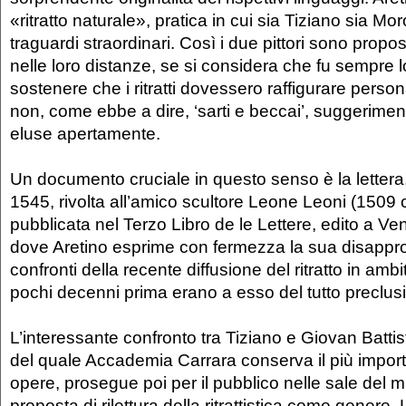
«ritratto naturale», pratica in cui sia Tiziano sia M
traguardi straordinari. Così i due pittori sono propos
nelle loro distanze, se si considera che fu sempre lo
sostenere che i ritratti dovessero raffigurare person
non, come ebbe a dire, ‘sarti e beccai’, suggerime
eluse apertamente.
Un documento cruciale in questo senso è la lettera,
1545, rivolta all’amico scultore Leone Leoni (1509 
pubblicata nel Terzo Libro de le Lettere, edito a Ve
dove Aretino esprime con fermezza la sua disappr
confronti della recente diffusione del ritratto in ambit
pochi decenni prima erano a esso del tutto preclusi
L’interessante confronto tra Tiziano e Giovan Battis
del quale Accademia Carrara conserva il più import
opere, prosegue poi per il pubblico nelle sale del 
proposta di rilettura della ritrattistica come genere.