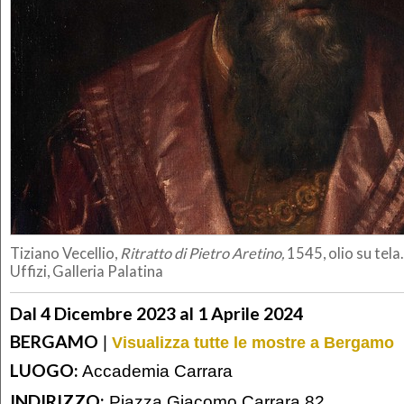
Tiziano Vecellio,
Ritratto di Pietro Aretino,
1545, olio su tela.
Uffizi, Galleria Palatina
Dal 4 Dicembre 2023 al 1 Aprile 2024
BERGAMO
|
Visualizza tutte le mostre a Bergamo
LUOGO:
Accademia Carrara
INDIRIZZO:
Piazza Giacomo Carrara 82