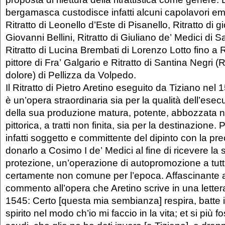
bergamasca custodisce infatti alcuni capolavori e
Ritratto di Leonello d’Este di Pisanello, Ritratto di
Giovanni Bellini, Ritratto di Giuliano de’ Medici di Sa
Ritratto di Lucina Brembati di Lorenzo Lotto fino a R
pittore di Fra’ Galgario e Ritratto di Santina Negri (
dolore) di Pellizza da Volpedo.
Il Ritratto di Pietro Aretino eseguito da Tiziano nel 
è un’opera straordinaria sia per la qualità dell’es
della sua produzione matura, potente, abbozzata n
pittorica, a tratti non finita, sia per la destinazione. 
infatti soggetto e committente del dipinto con la pre
donarlo a Cosimo I de’ Medici al fine di ricevere la 
protezione, un’operazione di autopromozione a tutti g
certamente non comune per l’epoca. Affascinante a
commento all’opera che Aretino scrive in una letter
1545: Certo [questa mia sembianza] respira, batte i
spirito nel modo ch’io mi faccio in la vita; et si più fo