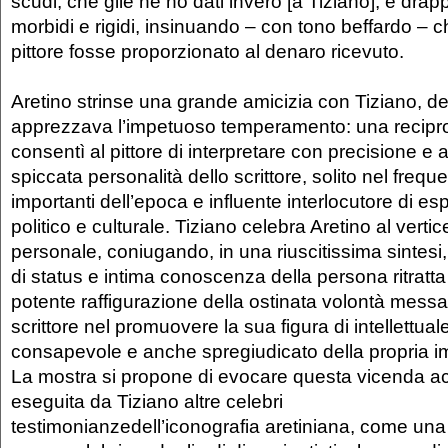
scudi, che glie ne ho dati invero [a Tiziano], e drapp
morbidi e rigidi, insinuando – con tono beffardo – ch
pittore fosse proporzionato al denaro ricevuto.
Aretino strinse una grande amicizia con Tiziano, de
apprezzava l’impetuoso temperamento: una reciproc
consentì al pittore di interpretare con precisione e
spiccata personalità dello scrittore, solito nel frequen
importanti dell’epoca e influente interlocutore di e
politico e culturale. Tiziano celebra Aretino al vert
personale, coniugando, in una riuscitissima sintesi,
di status e intima conoscenza della persona ritratt
potente raffigurazione della ostinata volontà mess
scrittore nel promuovere la sua figura di intellettua
consapevole e anche spregiudicato della propria
La mostra si propone di evocare questa vicenda ac
eseguita da Tiziano altre celebri
testimonianzedell’iconografia aretiniana, come una 