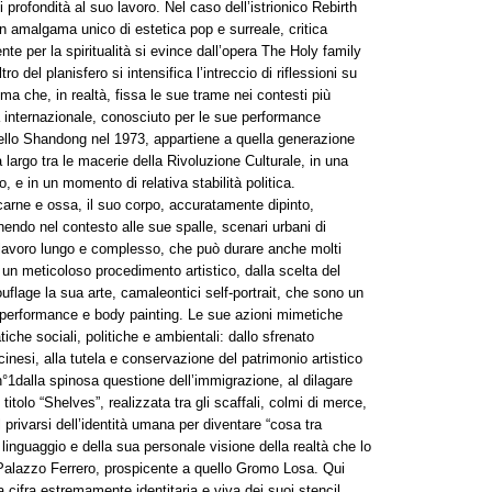
 profondità al suo lavoro. Nel caso dell’istrionico Rebirth
n amalgama unico di estetica pop e surreale, critica
nte per la spiritualità si evince dall’opera The Holy family
o del planisfero si intensifica l’intreccio di riflessioni su
a che, in realtà, fissa le sue trame nei contesti più
ma internazionale, conosciuto per le sue performance
dello Shandong nel 1973, appartiene a quella generazione
a largo tra le macerie della Rivoluzione Culturale, in una
 e in un momento di relativa stabilità politica.
niti d’America. L’artista non si è mai schierato apertamente dalla parte di Obama: è rimasto fedele al suo essere ribelle. Dopo una serie di campagne molto forti contro le decisioni di Bush (Guerra in Iraq o Patriot Act per esempio), ha visto in Obama la sua perfetta antitesi ed ha quindi trovato coerente supportare la sua candidatura. Esposto qui anche un altro famoso manifesto di Obey, We, the people, are greater than fear (2017). Giuseppe Veneziano è oggi uno dei principali artisti italiani della corrente new pop. Con il suo linguaggio pittorico, insieme originale e riconoscibile, l’artista affronta temi sensibili come la politica, il sesso e la religione, attraverso cui cifornisce un’immagine diretta, oggettiva e smaliziata della società odierna. Le sue tele sono abitate da personaggi della storia e celebrità del presente, icone del cinema e personaggi dei fumetti e dei cartoni animati, come Cinquanta sfumature di Pippo,Eros e Thanatos,Indignados, acrilici su tela, accompagnati da tre crypto NFT, digital video.Per Veneziano non c’è differenza tra messa in scena e realtà, elementi che tendono a mescolarsi e confondersi nell’odierna società mediatica. L’artista lavora sull’impatto iconico dei suoi soggetti e sulla stratificazione emotiva che essi evocano in noi, che siano estrapolati da un’opera del passato, da una striscia a fumetti o da una foto di cronaca. MaPo realizza opere con i protagonisti di Walt Disney, il creatore di quella che è forse la più forte iconografia del '900, e li inserisce nel panorama del lusso, tra carte di credito, marchi di moda e champagne: i cartoni animati "mimano" la vita e forse anche il lusso è in un certo senso parte di una recita quotidiana che ognuno di noi (o almeno chi se lo può permettere) utilizza per imporre il proprio status. Topolino e il Dom Perignon, Zio Paperone e American Express, Minnie e Dolce e Gabbana: in fondo sono tutti simboli del mercato globale e paradossalmente i prodotti "immaginari" sono alla portata di tutti, mentre quelli reali di pochissimi. Mr. Brainwash, definito come colui che ha generato la collisione tra street art e pop art, spesso accosta icone culturali e contemporanee come Marilyn Monroe in Stay Safeo Kate Moss. È fortemente influenzato da artisti pop come Andy Warhol e Keith Haring. Utilizzando e riutilizzando immagini e temi popolari presi in prestito da altri artisti famosi come in Mona Linesa(2009) o a esempio gli animali con palloncini d'acciaio di Jeff Koons come in Big City, Big Dreams – Rede in Big City, Big Dreams – Rosae Throwing Mandi Banksy in Because I’m worthless, MrBrainwash allinea le sue intenzioni artistiche con quelle degli artisti pop originali producendo opere d'arte per tutti che possono essere vissute ovunque. Laurina Paperina, figura ironica e irriverente, che prende di mira l'arte contemporanea, la politica, la società dei consumi e la cultura popolare, dimostra una grande capacità dimescolare elementi della cultura popolare con critiche sociali e politiche. Le sue opere spesso affrontano temi come la politica internazionale, il consumismo sfrenato, la fama dei personaggi mediatici e l'ossessione per l'immagine, come si può vedere in Hungry Cookies(2020) e Scary moviedel 2019. Attraverso il suo approccio dissacrante invita il pubblico a riflettere sui temi trattati, spingendolo a mettere in discussione le convenzioni e a adottare una prospettiva critica nei confronti della società contemporanea. Le storie controcorrente si susseguono rapide, immediate con le suggestioni del famoso artista giapponese Takashi Murakami, noto per le sue opere in stile superflatche mescolano influenze della tradizione artistica nipponica con elementi della cultura popolare e consumistica. Già durante gli studi inizia a nutrire interesse per la cultura underground giapponese, in particolare manga e anime. Queste forme artistiche basse, disprezzate dell'élite artistica, diverranno centrali nella sua opera. Negli anni ‘90 Murakami elabora il suo personale stile superflat, che combina bidimensionalità tipica dei manga e critica della società dei consumi. Le sue opere ritraggono spesso personaggi kawaii, colorati e deformed, mutuati dai cartoni animati. Queste figure infantili e giocose celano però un messaggio più profondo e satirico sulla superficialità della società contemporanea. Tra i personaggi iconici creati da Murakami vi sono il simpatico funghetto Mr. Dob, qui esposto E poi...white – Mr Dobee il morbido fiore smiley, Flowerballe Flowers. Entrambi riflettono l'ossessione dei giapponesi per il kawaii ma anche la loro alienazione nel mondo dei consumi di massa. Oltre a pittura e scultura, Murakami sperimenta vari media, come merchandising, video, animazione. Collabora con brand di moda e di lusso, mescolando alto e basso e interrogandosi sul concetto di originalità nell'era della riproducibilità tecnica. Viene ribattezzato l'Andy Warhol giapponese per la sua attitudine imprenditoriale e l'ibridazione tra arte colta e cultura popolare. Oggi Murakami è uno degli artisti nipponici più influenti al mondo e continua a sondare ossessivamente il rapporto tra cultura underground e mainstream. Le opere di Angelo Accardiillustrano visioni surreali della vita quoti