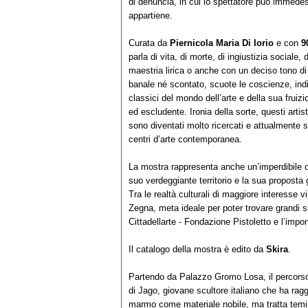
di denuncia, in cui lo spettatore può immede
appartiene.
Curata da
Piernicola Maria Di Iorio
e con
9
parla di vita, di morte, di ingiustizia sociale,
maestria lirica o anche con un deciso tono d
banale né scontato, scuote le coscienze, ind
classici del mondo dell’arte e della sua fruizi
ed escludente. Ironia della sorte, questi artisti
sono diventati molto ricercati e attualmente s
centri d’arte contemporanea.
La mostra rappresenta anche un’imperdibile occ
suo verdeggiante territorio e la sua proposta
Tra le realtà culturali di maggiore interesse v
Zegna, meta ideale per poter trovare grandi sp
Cittadellarte - Fondazione Pistoletto e l’impo
Il catalogo della mostra è edito da
Skira
.
Partendo da Palazzo Gromo Losa, il percorso 
di Jago, giovane scultore italiano che ha ragg
marmo come materiale nobile, ma tratta temi 