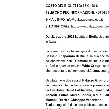
COSTO DEL BIGLIETTO:
13 € | 10 €
TELEFONO PER INFORMAZIONI:
+39 015 
E-MAIL INFO:
info@palazzogromolosa.it
SITO UFFICIALE:
http://www.palazzogromolos
Dal 21 ottobre 2023
la città di
Biella
diventer
in Italia.
La prima mostra che inaugura il nuovo corso -
Cassa di Risparmio di Biella
, la sua socie
collaborazione con il
Comune di Biella
e
Ar
di Asti
e
sponsor tecnico
Wide Group
- sarà
che racconta la contemporaneità attraverso gli o
Ospitata nelle due sedi di
Palazzo Gromo L
cui prende il titolo – l’esposizione presenta an
da
Liu Bolin
,
David LaChapelle, Takashi 
Accardi
,
LAIKA, Marco Lodola
,
MaPo
,
Lau
Mattoni
,
Rizek
e
Giuseppe Veneziano
.
Tutti protagonisti di un’arte pubblica e socia