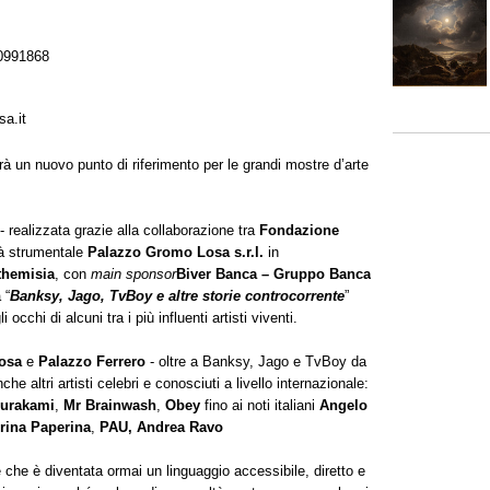
0991868
a.it
à un nuovo punto di riferimento per le grandi mostre d’arte
 realizzata grazie alla collaborazione tra
Fondazione
tà strumentale
Palazzo Gromo Losa s.r.l.
in
themisia
, con
main sponsor
Biver Banca – Gruppo Banca
 “
Banksy, Jago, TvBoy e altre storie controcorrente
”
cchi di alcuni tra i più influenti artisti viventi.
osa
e
Palazzo Ferrero
- oltre a
Banksy, Jago e TvBoy da
che altri artisti celebri e conosciuti a livello internazionale:
Murakami
,
Mr Brainwash
,
Obey
fino ai noti italiani
Angelo
rina Paperina
,
PAU, Andrea Ravo
le che è diventata ormai un linguaggio accessibile, diretto e