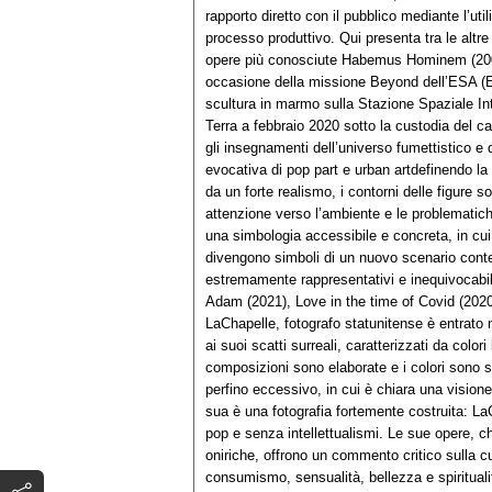
rapporto diretto con il pubblico mediante l’uti
processo produttivo. Qui presenta tra le altr
opere più conosciute Habemus Hominem (2009
occasione della missione Beyond dell’ESA (Eu
scultura in marmo sulla Stazione Spaziale Inte
Terra a febbraio 2020 sotto la custodia del 
gli insegnamenti dell’universo fumettistico 
evocativa di pop part e urban artdefinendo la
da un forte realismo, i contorni delle figure 
attenzione verso l’ambiente e le problemati
una simbologia accessibile e concreta, in cui 
divengono simboli di un nuovo scenario con
estremamente rappresentativi e inequivocabil
Adam (2021), Love in the time of Covid (202
LaChapelle, fotografo statunitense è entrato n
ai suoi scatti surreali, caratterizzati da colori 
composizioni sono elaborate e i colori sono s
perfino eccessivo, in cui è chiara una visione
sua è una fotografia fortemente costruita: L
pop e senza intellettualismi. Le sue opere, ch
oniriche, offrono un commento critico sulla 
consumismo, sensualità, bellezza e spiritualità