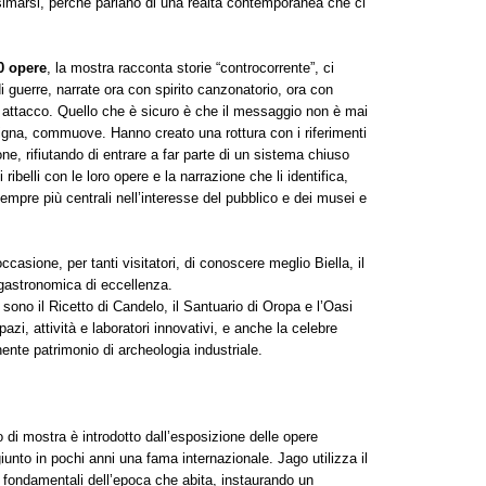
simarsi, perché parlano di una realtà contemporanea che ci
0 opere
, la mostra racconta storie “controcorrente”, ci
 di guerre, narrate ora con spirito canzonatorio, ora con
i attacco. Quello che è sicuro è che il messaggio non è mai
igna, commuove. Hanno creato una rottura con i riferimenti
one, rifiutando di entrare a far parte di un sistema chiuso
 ribelli con le loro opere e la narrazione che li identifica,
empre più centrali nell’interesse del pubblico e dei musei e
asione, per tanti visitatori, di conoscere meglio Biella, il
 gastronomica di eccellenza.
i sono il Ricetto di Candelo, il Santuario di Oropa e l’Oasi
azi, attività e laboratori innovativi, e anche la celebre
nente patrimonio di archeologia industriale.
di mostra è introdotto dall’esposizione delle opere
iunto in pochi anni una fama internazionale. Jago utilizza il
fondamentali dell’epoca che abita, instaurando un