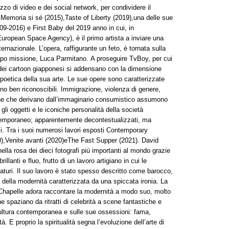
lizzo di video e dei social network, per condividere il
e Memoria si sé (2015),Taste of Liberty (2019),una delle sue
-2016) e First Baby del 2019 anno in cui, in
ropean Space Agency), è il primo artista a inviare una
rnazionale. L’opera, raffigurante un feto, è tornata sulla
capo missione, Luca Parmitano. A proseguire TvBoy, per cui
e dei cartoon giapponesi si addensano con la dimensione
 poetica della sua arte. Le sue opere sono caratterizzate
sono ben riconoscibili. Immigrazione, violenza di genere,
che che derivano dall’immaginario consumistico assumono
gli oggetti e le iconiche personalità della società
temporaneo; apparentemente decontestualizzati, ma
i. Tra i suoi numerosi lavori esposti Contemporary
0),Venite avanti (2020)eThe Fast Supper (2021). David
ella rosa dei dieci fotografi più importanti al mondo grazie
brillanti e fluo, frutto di un lavoro artigiano in cui le
aturi. Il suo lavoro è stato spesso descritto come barocco,
 della modernità caratterizzata da una spiccata ironia. La
aChapelle adora raccontare la modernità a modo suo, molto
e spaziano da ritratti di celebrità a scene fantastiche e
cultura contemporanea e sulle sue ossessioni: fama,
. E proprio la spiritualità segna l’evoluzione dell’arte di