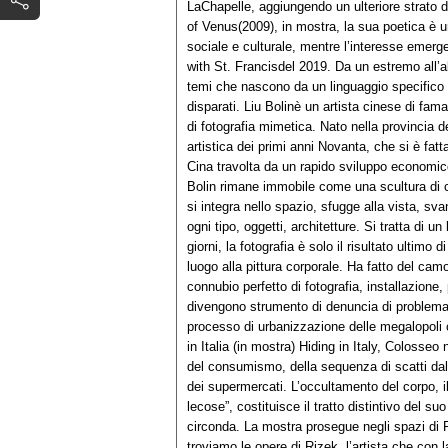
LaChapelle, aggiungendo un ulteriore strato di
of Venus(2009), in mostra, la sua poetica è u
sociale e culturale, mentre l’interesse emerge
with St. Francisdel 2019. Da un estremo all’altr
temi che nascono da un linguaggio specifico m
disparati. Liu Bolinè un artista cinese di fa
di fotografia mimetica. Nato nella provincia 
artistica dei primi anni Novanta, che si è fatt
Cina travolta da un rapido sviluppo economico,
Bolin rimane immobile come una scultura di carne e ossa, il suo corpo, accuratamente dipinto, si integra nello spazio, sfugge alla vista, svanendo nel contesto alle sue spalle, scenari urbani di ogni tipo, oggetti, architetture. Si tratta di un lavoro lungo e complesso, che può durare anche molti giorni, la fotografia è solo il risultato ultimo di un meticoloso procedimento artistico, dalla scelta del luogo alla pittura corporale. Ha fatto del camouflage la sua arte, camaleontici self-portrait, che sono un connubio perfetto di fotografia, installazione, performance e body painting. Le sue azioni mimetiche divengono strumento di denuncia di problematiche sociali, politiche e ambientali: dallo sfrenato processo di urbanizzazione delle megalopoli cinesi, alla tutela e conservazione del patrimonio artistico in Italia (in mostra) Hiding in Italy, Colosseo n°1dalla spinosa questione dell’immigrazione, al dilagare del consumismo, della sequenza di scatti dal titolo “Shelves”, realizzata tra gli scaffali, colmi di merce, dei supermercati. L’occultamento del corpo, il privarsi dell’identità umana per diventare “cosa tra lecose”, costituisce il tratto distintivo del suo linguaggio e della sua personale visione della realtà che lo circonda. La mostra prosegue negli spazi di Palazzo Ferrero, prospicente a quello Gromo Losa. Qui troviamo le opere di Rizek, l’artista che con la cifra estremamente identitaria e viva dei suoi stencil, narra l’asprezza di condizioni sociali difficili, mai banali. Inizia la sua attività nei primi anni 2000 a Roma, ispirandosi allo street artist inglese Banksy. Le sue opere, realizzate con la tecnica dello stencil, hanno un forte impatto visivo e concettuale. Molti lavori puntano a denunciare ipocrisie e contraddizioni della società contemporanea. Rizek non risparmia nessuno, dalla Chiesa ai potenti, creando immagini ironiche e dissacranti. La sua street art si caratterizza per l'uso del nero e rosso, colori dal forte impatto per creare opere immediate e incisive. Con la sua arte di strada irriverente e pungente, Rizek porta all'attenzione temi scomodi, puntando il dito contro le storture del sistema. Rappresenta una delle voci più critiche e provocatorie nel panorama street art italiano. Rizek, da parte sua, con i suoi interventi sui muri non ha mai fatto qualcosa solo per denaro, il conformismo globale o alla moda; è sempre andato controcorrente rispetto a certi valori imposti, ha sempre seguito il cuore e le sue passioni, ha scelto la libertà. Qui esposti Pietà, un inedito del 2017, Unrequired Love(2022) e Angel Reddel 2021. Con un percorso da artista visivo in costante evoluzione,Pau (frontman dei Negrita), in un dialogo tra il pop, l’Urban e la Street art, con la sua serie delle Santa Suerte, straordinario esercizio di tecnica mista Linocut e Retouche con acrilico, markers, penna a sfera e timbri, ritrae la Dea Bendata; una potente figura femminile che supera i confini della religione, proponendo un modello di forza che valica confini di spazio e tempo, consacrandosi come immortale. Nessuna bozza o disegno preparatorio, la sostituzione dei colori ad olio con l’uso delle bombolette e un intervento diretto sul muro: questo è lo straordinario modus operandi di Andrea Ravo Mattoni. La sua scelta di riprodurre i capolavori dell’arte, oltre a dimostrare un talento fuori dal comune, ha il merito di rompere la linea netta di confine che divide l‘arte classica e rinascimentale dell'arte odierna. In mostra si possono ammirare due sue opere, Caravaggio. Ragazzo morso da un ramarro(2022) e Vermeer. Ragazza con l’orecchino diperla(2022). Laika, artista sincronicamente indipendente, misteriosa e libera, il cui nome d'arte è un omaggio alla cagnetta che salì sullo Sputnik nel 1956, si definisce un’attacchina che pratica la riflessione e ne fa arte istantanea. Con la visione disincantatae ironica di Laika, l’attenzione rimane viva, tenace come i suoi poster e adesivi, effimeri tableau vivant, che attraggono interesse e sguardi al nostro passaggio per strada. Lo so è “solo” un poster, ma si può dire molto con la carta, si può dire tutto!, dichiara l’artista. Immediata e diretta, la sua produzione mette in risalto l’inquietudine sociale e il disagio interiore, che si trasformano in una denuncia visiva e politica di grande forza, come nel caso delle due opere in mostraDonna, Vita, Libertà, #nonunadimeno e Zapatos Rojos - Save Afghan Women. Yellow Burqa version. A seguire il percorso un’immagine che non ha bisogno di presentazioni: tutto è speranza, Hope (2019) appunto, la più efficace illustrazione politica americana dai tempi dello Zio Sam realizzata da Obey che renderà memorabile la vittoria di Barack Obama, il primo afroamericano a ricoprire la carica di Presidente degli Stati U