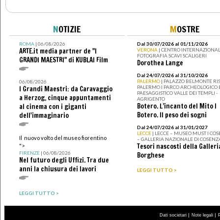
N
OTIZIE
M
OSTRE
ROMA
| 06/08/2026
Dal 30/07/2026 al 01/11/2026
ARTE.it media partner de "I
VERONA
| CENTRO INTERNAZIONAL
FOTOGRAFIA SCAVI SCALIGERI
GRANDI MAESTRI" di KUBLAI Film
Dorothea Lange
Dal 24/07/2026 al 31/10/2026
PALERMO
| PALAZZO BELMONTE RIS
06/08/2026
PALERMO I PARCO ARCHEOLOGICO 
I Grandi Maestri: da Caravaggio
PAESAGGISTICO VALLE DEI TEMPLI -
a Herzog, cinque appuntamenti
AGRIGENTO
Botero. L’incanto del Mito I
al cinema con i giganti
Botero. Il peso dei sogni
dell'immaginario
Dal 24/07/2026 al 31/01/2027
LECCE
| LECCE – MUSEO MUST I CO
Il nuovo volto del museo fiorentino
– GALLERIA NAZIONALE DI COSENZ
Tesori nascosti della Galleri
">
FIRENZE
| 06/08/2026
Borghese
Nel futuro degli Uffizi. Tra due
anni la chiusura dei lavori
LEGGI TUTTO >
LEGGI TUTTO >
|
|
Dati societari
Note legali