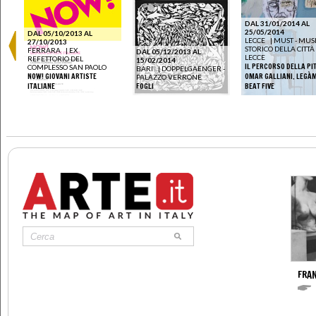
DAL 31/01/2014 AL
25/05/2014
DAL 05/10/2013 AL
LECCE
|
MUST - MUS
27/10/2013
STORICO DELLA CITTÀ 
FERRARA
|
EX
DAL 05/12/2013 AL
LECCE
NA
REFETTORIO DEL
15/02/2014
IL PERCORSO DELLA PI
COMPLESSO SAN PAOLO
BARI
|
DOPPELGAENGER -
NOW! GIOVANI ARTISTE
OMAR GALLIANI. LEGÀM
PALAZZO VERRONE
ITALIANE
FOGLI
BEAT FIVE
FRA