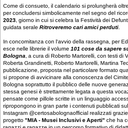
Come di consueto, il calendario si prolungherà oltre
per concludersi simbolicamente nel segno del ricor
2023
, giorno in cui si celebra la Festività dei Defunti
guidata serale
Ritroveremo cari amici perduti
.
In concomitanza con l'avvio della rassegna, per Ed
esce nelle librerie il volume
101 cose da sapere su
Bologna
, a cura di Roberto Martorelli, con testi di 
Roberta Grandinetti, Roberto Martorelli, Martina Ted
pubblicazione, proposta nel particolare formato qu
si propone di avvicinare alla conoscenza del Cimi
Bologna soprattutto il pubblico delle nuove generaz
stessa genesi è strettamente legata a questa voc
pensate come pillole scritte in un linguaggio accessib
ripropongono in gran parte i contenuti pubblicati su
Instagram @certosabolognaofficial realizzati grazie 
progetto
"MIA - Musei Inclusivi e Aperti"
che ha co
ragazzi e ragazze in un percorso formativo di didatti