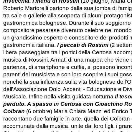
invecchia. I menù di Rossini
(10 giugno) Maria C
Roberto Martorelli partono dalla sua tomba di famig
tra sale e gallerie alla scoperta di alcuni protagonist
gastronomica bolognese. Durante il suo soggiorno 
compositore pesarese divenuto celebre nel mondo 
un grandissimo esperto e conoscitore dei prodotti mi
gastronomia italiana.
I peccati di Rossini
(2 sette
libera passeggiata tra i portici della Certosa accom
musica di Rossini. Armati di una mappa che viene 
partenza, di smartphone e cuffie, si possono incontr
parenti del musicista e con loro scoprire i suoi gossip
nonché la sua influenza sulla vita bolognese dell'O
dell'Associazione Dolci Accenti - Educazione e Di
Musicale. Infine nella visita guidata notturna
Il tes
perduto. A spasso in Certosa con Gioachino Ros
Colbran
(6 ottobre) Maria Chiara Mazzi ed Enrico T
raccontano due famiglie in arte, quella dei Colbran 
accomunate dalla musica, unite dai loro figli, i grandi