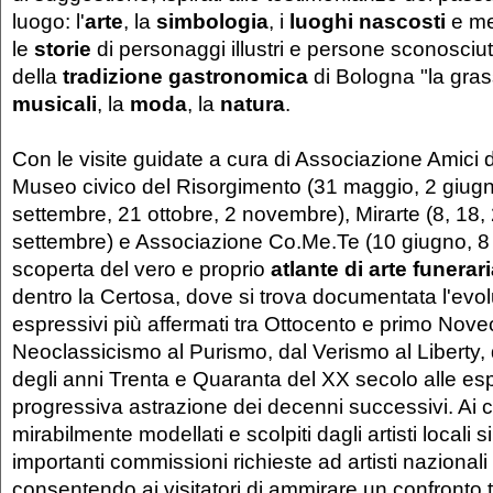
luogo: l'
arte
, la
simbologia
, i
luoghi nascosti
e me
le
storie
di personaggi illustri e persone sconosciu
della
tradizione gastronomica
di Bologna "la gras
musicali
, la
moda
, la
natura
.
Con le visite guidate a cura di Associazione Amici d
Museo civico del Risorgimento (31 maggio, 2 giugn
settembre, 21 ottobre, 2 novembre), Mirarte (8, 18,
settembre) e Associazione Co.Me.Te (10 giugno, 8 lu
scoperta del vero e proprio
atlante di arte funerar
dentro la Certosa, dove si trova documentata l'evolu
espressivi più affermati tra Ottocento e primo Nove
Neoclassicismo al Purismo, dal Verismo al Liberty,
degli anni Trenta e Quaranta del XX secolo alle es
progressiva astrazione dei decenni successivi. Ai 
mirabilmente modellati e scolpiti dagli artisti locali s
importanti commissioni richieste ad artisti nazionali
consentendo ai visitatori di ammirare un confronto tr