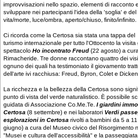
improvvisazioni nello spazio, elementi di racconto 
sviluppare nei partecipanti l'idea della 'soglia' e del
vita/morte, luce/ombra, aperto/chiuso, finito/infinito.
Ci ricorda come la Certosa sia stata una tappa del
turismo internazionale per tutto l'Ottocento la visita
spettacolo
Ho incontrato Freud
(22 agosto) a cur
Rimacheride. Tre donne raccontano quattro dei visitat
ognuno dei quali ha testimoniato il giovamento tratt
dell’arte ivi racchiusa: Freud, Byron, Colet e Dicken
La ricchezza e la bellezza della Certosa sono signif
punto di vista del verde naturalistico. È possibile sco
guidata di Associazione Co.Me.Te.
I giardini immor
Certosa
(8 settembre) e nei laboratori
Verdi passe
esplorazioni in Certosa
rivolti a bambini da 5 a 11
giugno) a cura del Museo civico del Risorgimento n
"Musei e cultura dell'accessibilità" e la passeggiata 