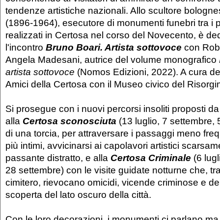
tendenze artistiche nazionali. Allo scultore bologn
(1896-1964), esecutore di monumenti funebri tra i p
realizzati in Certosa nel corso del Novecento, è de
l'incontro
Bruno Boari. Artista sottovoce
con Robe
Angela Madesani, autrice del volume monografico
artista sottovoce
(Nomos Edizioni, 2022). A cura de
Amici della Certosa con il Museo civico del Risorg
Si prosegue con i nuovi percorsi insoliti proposti da
alla
Certosa sconosciuta
(13 luglio, 7 settembre, 5
di una torcia, per attraversare i passaggi meno frequ
più intimi, avvicinarsi ai capolavori artistici scarsame
passante distratto, e alla
Certosa Criminale
(6 lug
28 settembre) con le visite guidate notturne che, tr
cimitero, rievocano omicidi, vicende criminose e delitt
scoperta del lato oscuro della città.
Con le loro decorazioni, i monumenti ci parlano m