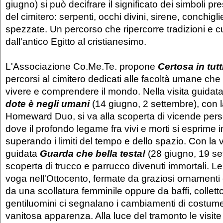
giugno) si può decifrare il significato dei simboli pre
del cimitero: serpenti, occhi divini, sirene, conchigl
spezzate. Un percorso che ripercorre tradizioni e cu
dall'antico Egitto al cristianesimo.
L'Associazione Co.Me.Te. propone
Certosa in tutt
percorsi al cimitero dedicati alle facoltà umane che
vivere e comprendere il mondo. Nella visita guida
dote è negli umani
(14 giugno, 2 settembre), con 
Homeward Duo, si va alla scoperta di vicende person
dove il profondo legame fra vivi e morti si esprime in
superando i limiti del tempo e dello spazio. Con la v
guidata
Guarda che bella testa!
(28 giugno, 19 set
scoperta di trucco e parrucco divenuti immortali. Le 
voga nell'Ottocento, fermate da graziosi ornamen
da una scollatura femminile oppure da baffi, colletto
gentiluomini ci segnalano i cambiamenti di costume
vanitosa apparenza. Alla luce del tramonto le visit