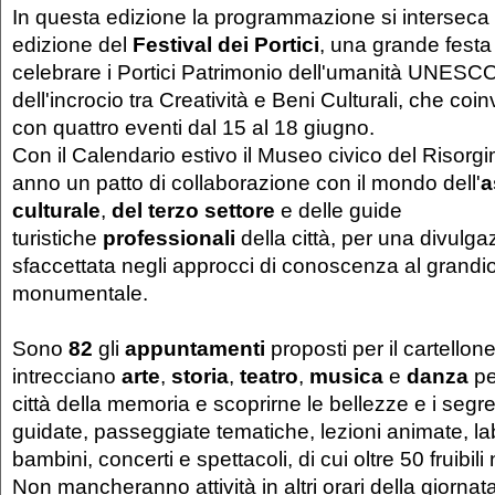
In questa edizione la programmazione si interseca i
edizione del
Festival dei Portici
, una grande festa
celebrare i Portici Patrimonio dell'umanità UNESC
dell'incrocio tra Creatività e Beni Culturali, che coi
con quattro eventi dal 15 al 18 giugno.
Con il Calendario estivo il Museo civico del Risorg
anno un patto di collaborazione con il mondo dell'
a
culturale
,
del terzo settore
e
delle guide
turistiche
professionali
della città, per una divulg
sfaccettata negli approcci di conoscenza al grand
monumentale.
Sono
82
gli
appuntamenti
proposti per il cartello
intrecciano
arte
,
storia
,
teatro
,
musica
e
danza
pe
città della memoria e scoprirne le bellezze e i segreti
guidate, passeggiate tematiche, lezioni animate, lab
bambini, concerti e spettacoli, di cui oltre 50 fruibili 
Non mancheranno attività in altri orari della giornata 