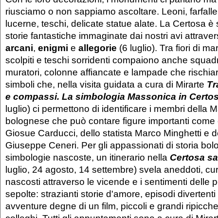
riusciamo o non sappiamo ascoltare. Leoni, farfalle
lucerne, teschi, delicate statue alate. La Certosa è 
storie fantastiche immaginate dai nostri avi attrave
arcani
,
enigmi
e
allegorie
(6 luglio). Tra fiori di 
scolpiti e teschi sorridenti compaiono anche squa
muratori, colonne affiancate e lampade che rischiar
simboli che, nella visita guidata a cura di Mirarte
Tr
e compassi. La simbologia Massonica in Certo
luglio)
ci permettono di identificare i membri della 
bolognese che può contare figure importanti come 
Giosue Carducci, dello statista Marco Minghetti e de
Giuseppe Ceneri. Per gli appassionati di storia bol
simbologie nascoste, un itinerario nella
Certosa sa
luglio, 24 agosto, 14 settembre) svela aneddoti, cur
nascosti attraverso le vicende e i sentimenti delle
sepolte: strazianti storie d'amore, episodi divertenti 
avventure degne di un film, piccoli e grandi ripicche 