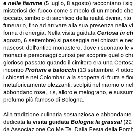
e nelle fiamme
(5 luglio, 8 agosto)
raccontano i sign
misteriosi del fuoco come simbolo di un mondo ch
toccato, simbolo di sacrificio della realtà divina, rito
funerario, fino ad arrivare alla sua presenza nella v
forma di energia. Nella visita guidata
Certosa in 
agosto, 6 settembre) si passeggia nei chiostri e neg
nascosti dell'antico monastero, dove risuonano le vo
monaci e personaggi curiosi per scoprire quello ch
glorioso passato quando il cimitero era una Certosa
incontro
Profumi e balocchi
(13 settembre, 4 ottobr
i chiostri e nei Colombari alla scoperta di frutta e fio
metaforicamente olezzanti: scolpiti nel marmo o ne
abbondano rose, iris, alloro e melograno, e sussurr
profumo più famoso di Bologna.
Alla tradizione culinaria sostanziosa e abbondante
dedicata la
visita guidata
Bologna la grassa!
(22
da Associazione Co.Me.Te. Dalla Festa della Porc