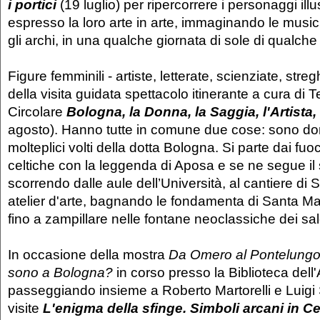
i portici
(19 luglio) per ripercorrere i personaggi ill
espresso la loro arte in arte, immaginando le music
gli archi, in una qualche giornata di sole di qualche
Figure femminili - artiste, letterate, scienziate, stre
della visita guidata spettacolo itinerante a cura di T
Circolare
Bologna, la Donna, la Saggia, l'Artista,
agosto). Hanno tutte in comune due cose: sono d
molteplici volti della dotta Bologna. Si parte dai fuoc
celtiche con la leggenda di Aposa e se ne segue il
scorrendo dalle aule dell’Università, al cantiere di 
atelier d'arte, bagnando le fondamenta di Santa Mar
fino a zampillare nelle fontane neoclassiche dei sal
In occasione della mostra
Da Omero al Pontelungo.
sono a Bologna?
in corso presso la Biblioteca dell
passeggiando insieme a Roberto Martorelli e Luigi 
visite
L'enigma della sfinge. Simboli arcani in C