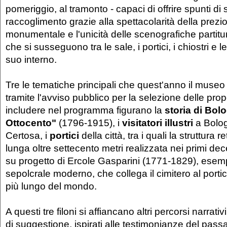
pomeriggio, al tramonto - capaci di offrire spunti di
raccoglimento grazie alla spettacolarità della prezi
monumentale e l'unicità delle scenografiche partitu
che si susseguono tra le sale, i portici, i chiostri e 
suo interno.
Tre le tematiche principali che quest'anno il muse
tramite l'avviso pubblico per la selezione delle pro
includere nel programma figurano la
storia di Bol
Ottocento"
(1796-1915), i
visitatori illustri
a Bolog
Certosa, i
portici
della città, tra i quali la struttura r
lunga oltre settecento metri realizzata nei primi de
su progetto di Ercole Gasparini (1771-1829), esemp
sepolcrale moderno, che collega il cimitero al portic
più lungo del mondo.
A questi tre filoni si affiancano altri percorsi narrativ
di suggestione, ispirati alle testimonianze del passa