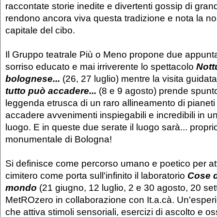
raccontate storie inedite e divertenti gossip di gran
rendono ancora viva questa tradizione e nota la no
capitale del cibo.
Il Gruppo teatrale Più o Meno propone due appunt
sorriso educato e mai irriverente lo spettacolo
Nott
bolognese...
(26, 27 luglio) mentre la visita guida
tutto può accadere...
(8 e 9 agosto) prende spunt
leggenda etrusca di un raro allineamento di pianet
accadere avvenimenti inspiegabili e incredibili in u
luogo. E in queste due serate il luogo sarà... propri
monumentale di Bologna!
Si definisce come percorso umano e poetico per att
cimitero come porta sull'infinito il laboratorio
Cose d
mondo
(21 giugno, 12 luglio, 2 e 30 agosto, 20 se
MetROzero in collaborazione con It.a.cà. Un'esperi
che attiva stimoli sensoriali, esercizi di ascolto e o