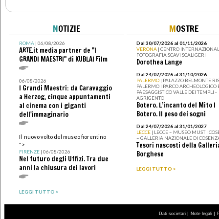
N
OTIZIE
M
OSTRE
ROMA
| 06/08/2026
Dal 30/07/2026 al 01/11/2026
ARTE.it media partner de "I
VERONA
| CENTRO INTERNAZIONAL
FOTOGRAFIA SCAVI SCALIGERI
GRANDI MAESTRI" di KUBLAI Film
Dorothea Lange
Dal 24/07/2026 al 31/10/2026
PALERMO
| PALAZZO BELMONTE RIS
06/08/2026
PALERMO I PARCO ARCHEOLOGICO 
I Grandi Maestri: da Caravaggio
PAESAGGISTICO VALLE DEI TEMPLI -
a Herzog, cinque appuntamenti
AGRIGENTO
Botero. L’incanto del Mito I
al cinema con i giganti
Botero. Il peso dei sogni
dell'immaginario
Dal 24/07/2026 al 31/01/2027
LECCE
| LECCE – MUSEO MUST I CO
Il nuovo volto del museo fiorentino
– GALLERIA NAZIONALE DI COSENZ
Tesori nascosti della Galleri
">
FIRENZE
| 06/08/2026
Borghese
Nel futuro degli Uffizi. Tra due
anni la chiusura dei lavori
LEGGI TUTTO >
LEGGI TUTTO >
|
|
Dati societari
Note legali