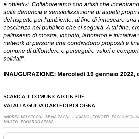
e obiettivi. Collaboreremo con artisti che incentrano 
sulla denuncia e sensibilizzazione di aspetti propri 
del rispetto per l’ambiente, al fine di innescare un
coscienza nel pubblico che ci seguirà. A tal fine, 
palinsesto di mostre, incontri, laboratori e iniziative
network di persone che condividono propositi e final
comune di diffondere e perseguire valori e compor
solidali”.
INAUGURAZIONE: Mercoledì
19 gennaio 2022, o
SCARICA IL COMUNICATO IN PDF
VAI ALLA GUIDA D'ARTE DI BOLOGNA
·
·
·
ANDREA VALSECCHI
SILVIA ZAGNI
LUCIANO LEONOTTI
PAOLO MIGLI
·
·
MAISTO
EDOARDO SESSA