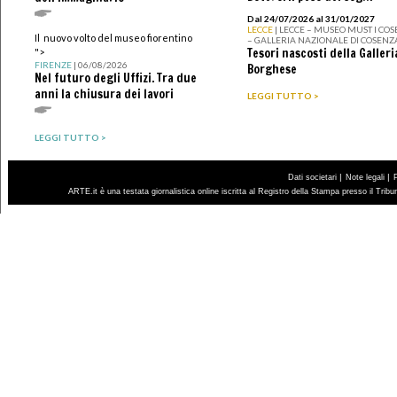
Dal 24/07/2026 al 31/01/2027
LECCE
| LECCE – MUSEO MUST I CO
Il nuovo volto del museo fiorentino
– GALLERIA NAZIONALE DI COSENZ
Tesori nascosti della Galleri
">
FIRENZE
| 06/08/2026
Borghese
Nel futuro degli Uffizi. Tra due
anni la chiusura dei lavori
LEGGI TUTTO >
LEGGI TUTTO >
|
|
Dati societari
Note legali
ARTE.it è una testata giornalistica online iscritta al Registro della Stampa presso il Trib