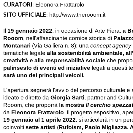
CURATORI:
Eleonora Frattarolo
SITO UFFICIALE:
http://www.therooom.it
Il
19 gennaio 2022
, in occasione di Arte Fiera,
a B
Rooom
, nell’affascinante cornice storica di
Palazz
Montanari
(Via Galliera n. 8): una
concept agency
tematiche legate
alla sostenibilità ambientale, all
creatività e alla responsabilità sociale
che propo
palinsesto di eventi ed iniziative
legati a questi 
sarà uno dei principali veicoli.
L’apertura segnerà l’avvio del percorso culturale e a
ideato e diretto da
Giorgia Sarti
, partner and Cultu
Rooom, che proporrà
la mostra
Il cerchio spezza
da
Eleonora Frattarolo
. Il progetto espositivo, ap
19 gennaio al 1 aprile 2022
, si articolerà in un p
coinvolti
sette artisti
(
Rufoism, Paolo Migliazza, 