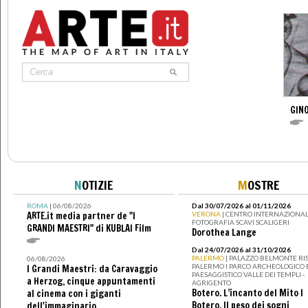
GINO
N
OTIZIE
M
OSTRE
ROMA
| 06/08/2026
Dal 30/07/2026 al 01/11/2026
ARTE.it media partner de "I
VERONA
| CENTRO INTERNAZIONAL
FOTOGRAFIA SCAVI SCALIGERI
GRANDI MAESTRI" di KUBLAI Film
Dorothea Lange
Dal 24/07/2026 al 31/10/2026
PALERMO
| PALAZZO BELMONTE RIS
06/08/2026
PALERMO I PARCO ARCHEOLOGICO 
I Grandi Maestri: da Caravaggio
PAESAGGISTICO VALLE DEI TEMPLI -
a Herzog, cinque appuntamenti
AGRIGENTO
Botero. L’incanto del Mito I
al cinema con i giganti
Botero. Il peso dei sogni
dell'immaginario