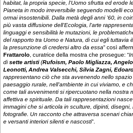
habitat, la propria specie, l’Uomo sfrutta ed erode le
Pianeta in modo irreversibile seguendo modelli econ
ormai insostenibili. Dalla metà degli anni ’60, in c
più vasta diffusione dell’Ecologia, l’arte rappresenta
linguaggi e sensibilità le mutazioni, le problematich
del rapporto tra Uomo e Natura, di cui egli tuttavia
la presunzione di credersi altro da essa
” così affe
Frattarolo
, curatrice della mostra che prosegue: “
I
di
sette artisti
(
Rufoism, Paolo Migliazza, Angelo
Leonotti, Andrea Valsecchi, Silvia Zagni, Edoa
rappresentano ciò che sta avvenendo nello spazio
paesaggio rurale, nell’ambiente in cui viviamo, e 
come tali avvenimenti si ripercuotano nella nostra 
affettiva e spirituale. Da tali rappresentazioni nasc
immagini che si articola in sculture, dipinti, disegni, 
fotografie. Un racconto che attraversa scenari chia
e versanti interiori silenti e nascosti
”.