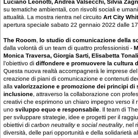
Luciano Leonotti, Andrea Valsecchi, Silvia Zag
su tematiche ambientali, con risvolti sociali e uman
attualità. La mostra rientra nel circuito
Art City Whi
apertura speciale sabato 22 gennaio 2022 dalle 17.
The Rooom
,
lo studio di comunicazione della so
dalla volontà di un team di quattro professionisti -
M
Monica Traversa, Giorgia Sarti, Elisabetta Tonal
l’obiettivo di
diffondere e promuovere la cultura de
Questa nuova realtà accompagnerà le imprese del te
creazione di piani di comunicazione e contenuti ded
alla
valorizzazione e promozione dei principi di s
inclusione
, attraverso la collaborazione con profess
creativi che esprimono un chiaro impegno verso il 
uno
sviluppo equo e responsabile
. Il team di T
per sviluppare strategie, idee e progetti per il ragg
obiettivi di
carbon neutrality
e
social neutrality
, nel 
diversità, delle pari opportunità e della solidarietà a