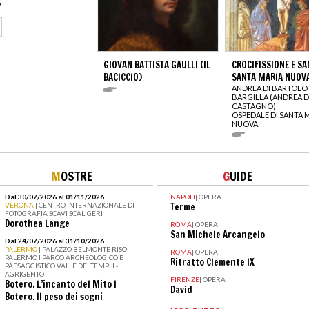
GIOVAN BATTISTA GAULLI (IL
CROCIFISSIONE E SAN
BACICCIO)
SANTA MARIA NUOV
ANDREA DI BARTOLO 
BARGILLA (ANDREA D
CASTAGNO)
OSPEDALE DI SANTA 
NUOVA
M
OSTRE
G
UIDE
Dal 30/07/2026 al 01/11/2026
NAPOLI
|
OPERA
VERONA
| CENTRO INTERNAZIONALE DI
Terme
FOTOGRAFIA SCAVI SCALIGERI
Dorothea Lange
ROMA
|
OPERA
San Michele Arcangelo
Dal 24/07/2026 al 31/10/2026
PALERMO
| PALAZZO BELMONTE RISO -
ROMA
|
OPERA
PALERMO I PARCO ARCHEOLOGICO E
Ritratto Clemente IX
PAESAGGISTICO VALLE DEI TEMPLI -
AGRIGENTO
FIRENZE
|
OPERA
Botero. L’incanto del Mito I
David
Botero. Il peso dei sogni