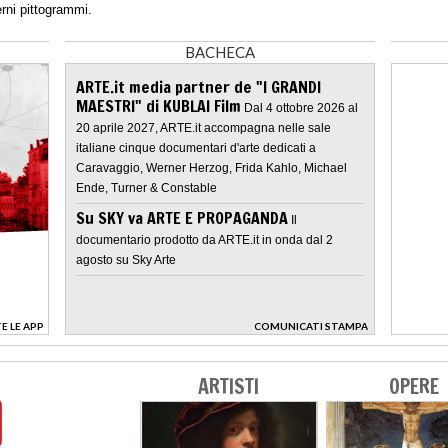
rni pittogrammi.
BACHECA
ARTE.it media partner de "I GRANDI
MAESTRI" di KUBLAI Film
Dal 4 ottobre 2026 al
20 aprile 2027, ARTE.it accompagna nelle sale
italiane cinque documentari d'arte dedicati a
Caravaggio, Werner Herzog, Frida Kahlo, Michael
Ende, Turner & Constable
Su SKY va ARTE E PROPAGANDA
Il
documentario prodotto da ARTE.it in onda dal 2
agosto su Sky Arte
E LE APP
COMUNICATI STAMPA
>
ARTISTI
OPERE