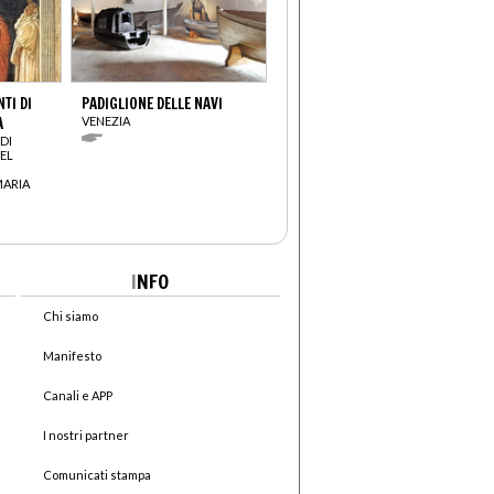
TI DI
PADIGLIONE DELLE NAVI
A
VENEZIA
DI
EL
MARIA
I
NFO
Chi siamo
Manifesto
Canali e APP
I nostri partner
Comunicati stampa