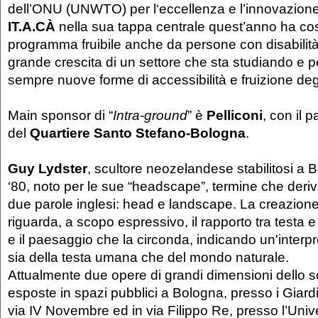
dell’ONU (UNWTO) per l‘eccellenza e l’innovazione
IT.A.CÀ
nella sua tappa centrale quest’anno ha cost
programma fruibile anche da persone con disabilità
grande crescita di un settore che sta studiando e 
sempre nuove forme di accessibilità e fruizione degli
Main sponsor di “
Intra-ground
” è
Pelliconi
, con il p
del
Quartiere Santo Stefano-Bologna
.
Guy Lydster
, scultore neozelandese stabilitosi a 
‘80, noto per le sue “headscape”, termine che deriv
due parole inglesi: head e landscape. La creazione
riguarda, a scopo espressivo, il rapporto tra testa e 
e il paesaggio che la circonda, indicando un'interp
sia della testa umana che del mondo naturale.
Attualmente due opere di grandi dimensioni dello sc
esposte in spazi pubblici a Bologna, presso i Giardi
via IV Novembre ed in via Filippo Re, presso l’Univ