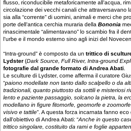
flusso, riconducibile metaforicamente all’acqua, rim
circolazione dei vecchi canali che attraversavano la
sia alla “corrente” di uomini, animali e merci che pro
porte dell’antica cerchia muraria della
Bononia
med
rinascimentale “alimentavano” lo scambio fra il dentro
l’urbe e il mondo esterno sino agli inizi del Novecen
“Intra-ground” è composto da un
trittico di scultu
Lydster
(
Dark Source, Full River, Intra-ground Expl
fotografie dal grande formato di Andrea Abati
.
Le sculture di Lydster, come afferma il curatore Giu
“
paiono modellate non tanto dallo scalpello o da alt
tradizionali, quanto piuttosto da sottili e misteriosi ri
lento e paziente passaggio, solcano la pietra, la er
modellano in figure fitomorfe, geomorfe e zoomorfe,
visivo e tattile
”. A questa forza incarnata fanno eco gl
dall’obiettivo di Andrea Abati: “
Anche in questo caso 
trittico singolare, costituito da rami e foglie apparte