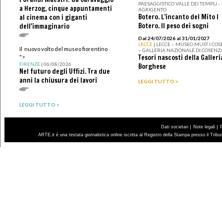
PAESAGGISTICO VALLE DEI TEMPLI -
a Herzog, cinque appuntamenti
AGRIGENTO
Botero. L’incanto del Mito I
al cinema con i giganti
Botero. Il peso dei sogni
dell'immaginario
Dal 24/07/2026 al 31/01/2027
LECCE
| LECCE – MUSEO MUST I CO
Il nuovo volto del museo fiorentino
– GALLERIA NAZIONALE DI COSENZ
Tesori nascosti della Galleri
">
FIRENZE
| 06/08/2026
Borghese
Nel futuro degli Uffizi. Tra due
anni la chiusura dei lavori
LEGGI TUTTO >
LEGGI TUTTO >
|
|
Dati societari
Note legali
ARTE.it è una testata giornalistica online iscritta al Registro della Stampa presso il Trib