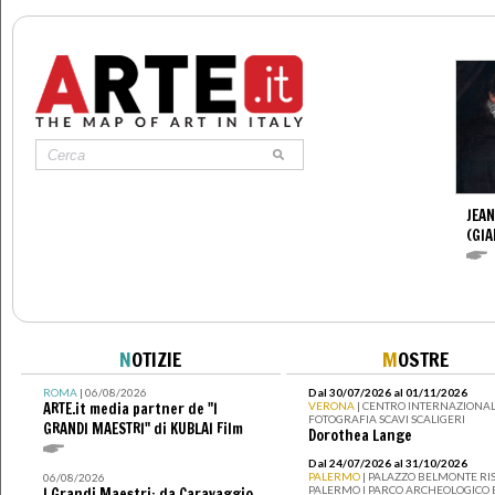
JEAN
(GI
N
OTIZIE
M
OSTRE
ROMA
| 06/08/2026
Dal 30/07/2026 al 01/11/2026
ARTE.it media partner de "I
VERONA
| CENTRO INTERNAZIONAL
FOTOGRAFIA SCAVI SCALIGERI
GRANDI MAESTRI" di KUBLAI Film
Dorothea Lange
Dal 24/07/2026 al 31/10/2026
PALERMO
| PALAZZO BELMONTE RIS
06/08/2026
PALERMO I PARCO ARCHEOLOGICO 
I Grandi Maestri: da Caravaggio