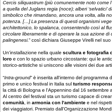
Cercis siliquastrum (più comunemente noto come l’
a quella del Juglans regia (noce); alberi ‘selvatici’ 
simbolico che rimandano, ancora una volta, alla noz
potenza. […] La presenza di questi organismi vegeta
architettonico, lo spalanca, consentendo così al fl
circolare liberamente e di operare la sua azione d
palingenesi.
” così dichiara Giuseppe Virelli nel suo t
Un’installazione nella quale
scultura e fotografia 
loro
e con lo spazio urbano circostante: qui le anti
storico-artistiche si uniscono alle visioni dei due ar
“
Intra-ground
” è inserita all’interno del programma 
primo e unico festival in Italia sul
turismo responsa
la città di Bologna e l’Appennino dal 16 settembre 
Al centro del festival sta un turismo capace di crea
comunità
, in
armonia con l’ambiente
e nel rispett
dei viaggiatori. Premiato dall’Organizzazione Mond