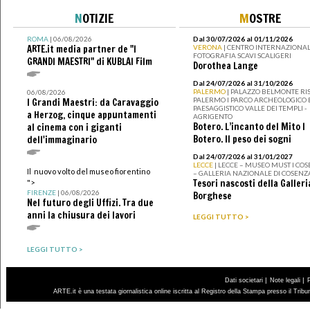
N
OTIZIE
M
OSTRE
ROMA
| 06/08/2026
Dal 30/07/2026 al 01/11/2026
ARTE.it media partner de "I
VERONA
| CENTRO INTERNAZIONAL
FOTOGRAFIA SCAVI SCALIGERI
GRANDI MAESTRI" di KUBLAI Film
Dorothea Lange
Dal 24/07/2026 al 31/10/2026
PALERMO
| PALAZZO BELMONTE RIS
06/08/2026
PALERMO I PARCO ARCHEOLOGICO 
I Grandi Maestri: da Caravaggio
PAESAGGISTICO VALLE DEI TEMPLI -
a Herzog, cinque appuntamenti
AGRIGENTO
Botero. L’incanto del Mito I
al cinema con i giganti
Botero. Il peso dei sogni
dell'immaginario
Dal 24/07/2026 al 31/01/2027
LECCE
| LECCE – MUSEO MUST I CO
Il nuovo volto del museo fiorentino
– GALLERIA NAZIONALE DI COSENZ
Tesori nascosti della Galleri
">
FIRENZE
| 06/08/2026
Borghese
Nel futuro degli Uffizi. Tra due
anni la chiusura dei lavori
LEGGI TUTTO >
LEGGI TUTTO >
|
|
Dati societari
Note legali
ARTE.it è una testata giornalistica online iscritta al Registro della Stampa presso il Trib