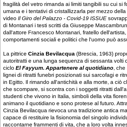
fragilità del vetro rimanda ai limiti tangibili su cui si
umana e i tentativi di cristallizzarla per mezzo della
video
Il Giro del Palazzo - Covid-19 ISSUE
sovrappo
di Montanari i testi scritti da Giuseppe Mascambruno
dall'attore Francesco Montanari, fratello dell'artista,
comportamenti sociali e politici che l'uomo può a
La pittrice
Cinzia Bevilacqua
(Brescia, 1963) prop
autoritratti e una lunga sequenza di sessanta volt
ciclo
El Fayyum. Appartenere al quotidiano
, che 
lignei di ritratti funebri posizionati sui sarcofagi e r
in Egitto. Il rimando all'antichità e alla morte, a ciò
che scompare, si scontra con i soggetti ritratti dall'a
studenti che vivono in Italia, simboli della vita fior
animano il quotidiano e sono protese al futuro. Attrave
Cinzia Bevilacqua rievoca una tradizione antica m
capace di restituire la fisionomia del singolo indiv
raccontarne frammenti di vita, che a loro volta inne