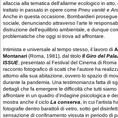
allaccia alla tematica dell'allarme ecologico in atto, 
trattato in passato in opere come
Pneu vanité
e
An
Anche in questa occasione, Bombardieri prosegue
sociale, denunciando attraverso l’arte le responsabi
distruzione dell'equilibrio ambientale, e dunque com
problematiche che oggi si trova ad affrontare.
Intimista e universale al tempo stesso, il lavoro di
A
Montanari
(Roma, 1981), dal titolo
Il Giro del Pal
ISSUE
, presentato al Festival del Cinema di Roma
racconto fotografico di scatti che l'autore ha realiz
attorno alla sua abitazione, ovvero lo spazio di 
durante la pandemia. Una testimonianza fatta di sgu
dettagli che fa emergere le difficoltà che tutti siamo
affrontare in un quadro d’indagine psicologica e de
mostra anche il ciclo
La conserva
, in cui l'artista 
fotografie dentro barattoli di vetro, sotto gel disinf
sensazione di confinamento vissuta in periodo di pa