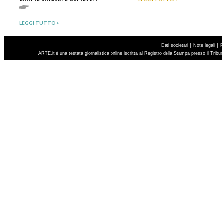
LEGGI TUTTO >
|
|
Dati societari
Note legali
ARTE.it è una testata giornalistica online iscritta al Registro della Stampa presso il Trib