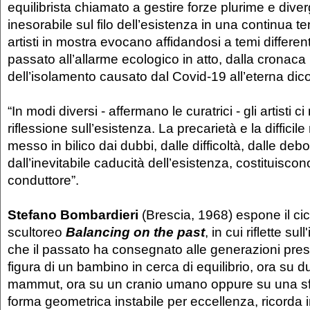
equilibrista chiamato a gestire forze plurime e diver
inesorabile sul filo dell’esistenza in una continua t
artisti in mostra evocano affidandosi a temi different
passato all’allarme ecologico in atto, dalla cronac
dell’isolamento causato dal Covid-19 all’eterna dic
“In modi diversi - affermano le curatrici - gli artisti c
riflessione sull’esistenza. La precarietà e la difficile 
messo in bilico dai dubbi, dalle difficoltà, dalle de
dall’inevitabile caducità dell’esistenza, costituiscono 
conduttore”.
Stefano Bombardieri
(Brescia, 1968) espone il cic
scultoreo
Balancing on the past
, in cui riflette sul
che il passato ha consegnato alle generazioni prese
figura di un bambino in cerca di equilibrio, ora su d
mammut, ora su un cranio umano oppure su una sfe
forma geometrica instabile per eccellenza, ricorda i