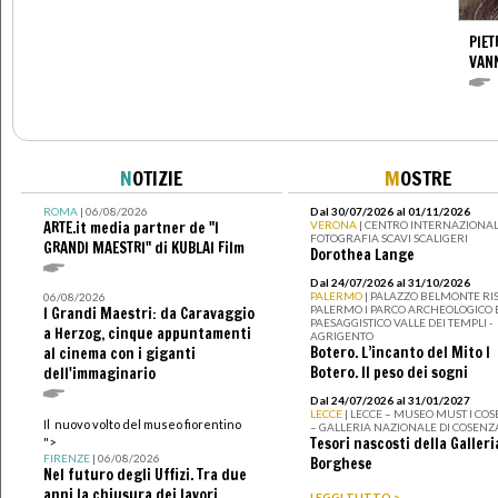
PIET
VAN
N
OTIZIE
M
OSTRE
ROMA
| 06/08/2026
Dal 30/07/2026 al 01/11/2026
ARTE.it media partner de "I
VERONA
| CENTRO INTERNAZIONAL
FOTOGRAFIA SCAVI SCALIGERI
GRANDI MAESTRI" di KUBLAI Film
Dorothea Lange
Dal 24/07/2026 al 31/10/2026
PALERMO
| PALAZZO BELMONTE RIS
06/08/2026
PALERMO I PARCO ARCHEOLOGICO 
I Grandi Maestri: da Caravaggio
PAESAGGISTICO VALLE DEI TEMPLI -
a Herzog, cinque appuntamenti
AGRIGENTO
Botero. L’incanto del Mito I
al cinema con i giganti
Botero. Il peso dei sogni
dell'immaginario
Dal 24/07/2026 al 31/01/2027
LECCE
| LECCE – MUSEO MUST I CO
Il nuovo volto del museo fiorentino
– GALLERIA NAZIONALE DI COSENZ
Tesori nascosti della Galleri
">
FIRENZE
| 06/08/2026
Borghese
Nel futuro degli Uffizi. Tra due
anni la chiusura dei lavori
LEGGI TUTTO >