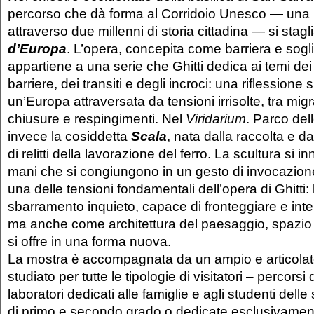
percorso che dà forma al Corridoio Unesco — una
attraverso due millenni di storia cittadina — si stag
d’Europa
. L’opera, concepita come barriera e sogl
appartiene a una serie che Ghitti dedica ai temi dei 
barriere, dei transiti e degli incroci: una riflessione s
un’Europa attraversata da tensioni irrisolte, tra migr
chiusure e respingimenti. Nel
Viridarium
. Parco dell
invece la cosiddetta
Scala
, nata dalla raccolta e d
di relitti della lavorazione del ferro. La scultura si
mani che si congiungono in un gesto di invocazione
una delle tensioni fondamentali dell’opera di Ghitti:
sbarramento inquieto, capace di fronteggiare e inter
ma anche come architettura del paesaggio, spazio 
si offre in una forma nuova.
La mostra è accompagnata da un ampio e articola
studiato per tutte le tipologie di visitatori – percorsi 
laboratori dedicati alle famiglie e agli studenti del
di primo e secondo grado o dedicate esclusivament