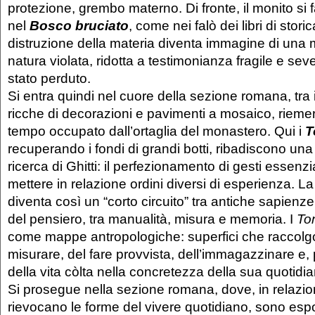
protezione, grembo materno. Di fronte, il monito si 
nel
Bosco bruciato
, come nei falò dei libri di stor
distruzione della materia diventa immagine di una m
natura violata, ridotta a testimonianza fragile e sev
stato perduto.
Si entra quindi nel cuore della sezione romana, tra i
ricche di decorazioni e pavimenti a mosaico, riemer
tempo occupato dall’ortaglia del monastero. Qui i
T
recuperando i fondi di grandi botti, ribadiscono una
ricerca di Ghitti: il perfezionamento di gesti essenzia
mettere in relazione ordini diversi di esperienza. La
diventa così un “corto circuito” tra antiche sapienz
del pensiero, tra manualità, misura e memoria. I
To
come mappe antropologiche: superfici che raccolgo
misurare, del fare provvista, dell’immagazzinare e, 
della vita còlta nella concretezza della sua quotidia
Si prosegue nella sezione romana, dove, in relazio
rievocano le forme del vivere quotidiano, sono esp