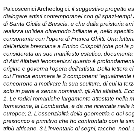
Palcoscenici Archeologici
, il suggestivo progetto e
dialogare artisti contemporanei con gli spazi-tempi 
di Santa Giulia di Brescia, e che dalla preistoria arr
realizza un’idea oltremodo brillante e, nello specif
consonante con l’opera di Franca Ghitti. Una letter
dall’artista bresciana a Enrico Crispolti (che poi la 
considerata un suo manifesto estetico, documenta
di Altri Alfabeti fenomenizzi quanto è profondamente
origine e governa l’opera dell’artista. Della lettera 
cui Franca enumera le 3 componenti “egualmente i
concorrono a motivare la sua scultura, di cui la terz
solo in parte e senza nominarli, gli Altri alfabeti. E
1. Le radici romaniche largamente attestate nella mi
formazione, la Lombardia, e da me ricercate nelle lo
europee; 2. L’essenzialità della geometria e dei s
preistorico e primitivo che ho confrontato con la si
tribù africane. 3 L’inventario di segni, tacche, nodi