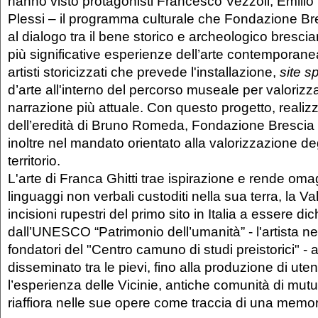
hanno visto protagonisti Francesco Vezzoli, Emilio 
Plessi – il programma culturale che Fondazione B
al dialogo tra il bene storico e archeologico bresci
più significative esperienze dell’arte contemporanea
artisti storicizzati che prevede l'installazione,
site sp
d’arte all'interno del percorso museale per valorizz
narrazione più attuale. Con questo progetto, realizz
dell’eredità di Bruno Romeda, Fondazione Bresci
inoltre nel mandato orientato alla valorizzazione degl
territorio.
L'arte di Franca Ghitti trae ispirazione e rende omag
linguaggi non verbali custoditi nella sua terra, la V
incisioni rupestri del primo sito in Italia a essere dic
dall’UNESCO “Patrimonio dell’umanità” - l'artista nel
fondatori del "Centro camuno di studi preistorici" -
disseminato tra le pievi, fino alla produzione di uten
l’esperienza delle Vicinie, antiche comunità di mut
riaffiora nelle sue opere come traccia di una memori