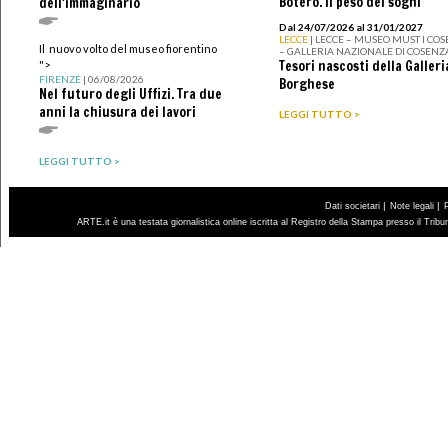
Botero. Il peso dei sogni
dell'immaginario
Dal 24/07/2026 al 31/01/2027
LECCE
| LECCE – MUSEO MUST I CO
Il nuovo volto del museo fiorentino
– GALLERIA NAZIONALE DI COSENZ
Tesori nascosti della Galleri
">
FIRENZE
| 06/08/2026
Borghese
Nel futuro degli Uffizi. Tra due
anni la chiusura dei lavori
LEGGI TUTTO >
LEGGI TUTTO >
|
|
Dati societari
Note legali
ARTE.it è una testata giornalistica online iscritta al Registro della Stampa presso il Trib