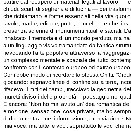
partire dal recupero di materiali legati al lavoro — 
chiodi, scarti di segheria e di fucina — per trasforma
che richiamano le forme essenziali della vita quot
tavole, madie, edicole, porte, cancelli — e che, in
presenza solenne di monumenti rituali e sacrali. L’a
innalzato il memoriale di un mondo perduto, ma ha p
a un linguaggio visivo tramandato dall’antica struttu
rievocando l’arte popolare attraverso la riaggregazi
un complesso mentale e spaziale del tutto contemp
confronto con il contesto europeo ed extraeuropeo
Com’ebbe modo di ricordare la stessa Ghitti, “Credo
giocando: segnavo linee di confine sulla terra, in
rifacevo i limiti dei campi, tracciavo la geometria dell
muretti divisori delle proprietà, il paesaggio nel qua
E ancora: “Non ho mai avuto un’idea romantica del
emozione, sensazione, cosa privata, ma ho sempre
di documentazione, informazione, archiviazione. N
mia voce, ma tutte le voci, soprattutto le voci che 