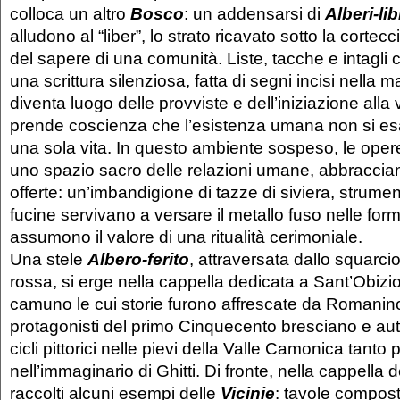
colloca un altro
Bosco
: un addensarsi di
Alberi-li
alludono al “liber”, lo strato ricavato sotto la cortecc
del sapere di una comunità. Liste, tacche e intagl
una scrittura silenziosa, fatta di segni incisi nella ma
diventa luogo delle provviste e dell’iniziazione alla v
prende coscienza che l’esistenza umana non si esa
una sola vita. In questo ambiente sospeso, le ope
uno spazio sacro delle relazioni umane, abbracciand
offerte: un’imbandigione di tazze di siviera, strumen
fucine servivano a versare il metallo fuso nelle for
assumono il valore di una ritualità cerimoniale.
Una stele
Albero-ferito
, attraversata dallo squarci
rossa, si erge nella cappella dedicata a Sant’Obizio,
camuno le cui storie furono affrescate da Romanino,
protagonisti del primo Cinquecento bresciano e auto
cicli pittorici nelle pievi della Valle Camonica tanto 
nell’immaginario di Ghitti. Di fronte, nella cappella 
raccolti alcuni esempi delle
Vicinie
: tavole compost