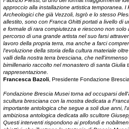
Fabrizio Plessi, di uno dei format maggiormente iden
approccio alla installazione artistica temporanea. I
Archeologici che già Vezzoli, Isgrò e lo stesso Ple
allestito, sono con Franca Ghitti portati a livello di
e formale di rara compiutezza e riescono non solo a i
percorso di una grande artista nel suo farsi attravers
lavoro della propria terra, ma anche a farci compr
l'evoluzione della storia della cultura materiale oltre
valli della nostra terra bresciana, che nell’immenso r
bimillenario raccolto nel monastero di santa Giulia
rappresentazione.
Francesca Bazoli
, Presidente Fondazione Bresci
Fondazione Brescia Musei torna ad occuparsi dell'a
scultura bresciana con la mostra dedicata a Franca
importante antologica che segue a soli due anni, l'a
ambiziosa antologica dedicata allo scultore Giuse
Questi interventi rispondono ai profondi e nobilment