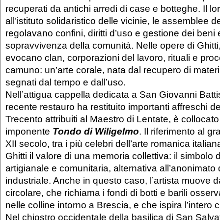
recuperati da antichi arredi di case e botteghe. Il 
all’istituto solidaristico delle vicinie, le assemblee d
regolavano confini, diritti d’uso e gestione dei beni 
sopravvivenza della comunità. Nelle opere di Ghitt
evocano clan, corporazioni del lavoro, rituali e proc
camuno: un’arte corale, nata dal recupero di material
segnati dal tempo e dall’uso.
Nell’attigua cappella dedicata a San Giovanni Batti
recente restauro ha restituito importanti affreschi 
Trecento attribuiti al Maestro di Lentate, è collocato
imponente
Tondo di Wiligelmo
. Il riferimento al g
XII secolo, tra i più celebri dell’arte romanica itali
Ghitti il valore di una memoria collettiva: il simbolo 
artigianale e comunitaria, alternativa all’anonimato
industriale. Anche in questo caso, l’artista muove d
circolare, che richiama i fondi di botti e barili osserv
nelle colline intorno a Brescia, e che ispira l’intero 
Nel chiostro occidentale della basilica di San Salvat