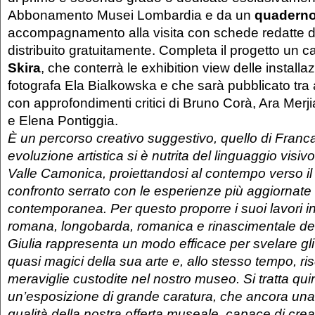
Abbonamento Musei Lombardia e da un
quadern
accompagnamento alla visita con schede redatte da
distribuito gratuitamente. Completa il progetto un c
Skira
, che conterrà le exhibition view delle installaz
fotografa Ela Bialkowska e che sarà pubblicato tra
con approfondimenti critici di Bruno Corà, Ara Merj
e Elena Pontiggia.
È un percorso creativo suggestivo, quello di Franca
evoluzione artistica si è nutrita del linguaggio visivo
Valle Camonica, proiettandosi al contempo verso il
confronto serrato con le esperienze più aggiornate d
contemporanea. Per questo proporre i suoi lavori in
romana, longobarda, romanica e rinascimentale de
Giulia rappresenta un modo efficace per svelare gli a
quasi magici della sua arte e, allo stesso tempo, ris
meraviglie custodite nel nostro museo. Si tratta quin
un’esposizione di grande caratura, che ancora una 
qualità della nostra offerta museale, capace di cre