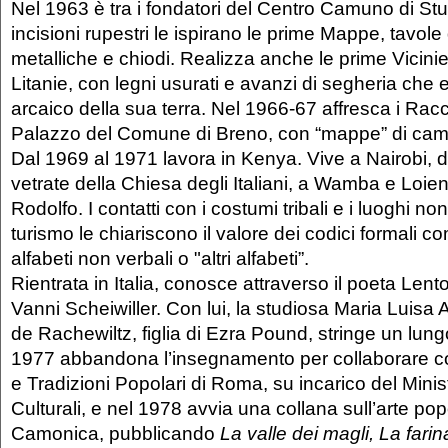
Nel 1963 è tra i fondatori del Centro Camuno di Studi
incisioni rupestri le ispirano le prime Mappe, tavole 
metalliche e chiodi. Realizza anche le prime Vicini
Litanie, con legni usurati e avanzi di segheria che
arcaico della sua terra. Nel 1966-67 affresca i Racc
Palazzo del Comune di Breno, con “mappe” di campi, 
Dal 1969 al 1971 lavora in Kenya. Vive a Nairobi, d
vetrate della Chiesa degli Italiani, a Wamba e Loie
Rodolfo. I contatti con i costumi tribali e i luoghi non
turismo le chiariscono il valore dei codici formali c
alfabeti non verbali o "altri alfabeti”.
Rientrata in Italia, conosce attraverso il poeta Lento 
Vanni Scheiwiller. Con lui, la studiosa Maria Luisa
de Rachewiltz, figlia di Ezra Pound, stringe un lung
1977 abbandona l’insegnamento per collaborare co
e Tradizioni Popolari di Roma, su incarico del Minis
Culturali, e nel 1978 avvia una collana sull’arte pop
Camonica, pubblicando
La valle dei magli, La farina