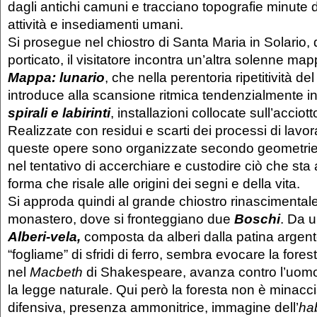
dagli antichi camuni e tracciano topografie minute 
attività e insediamenti umani.
Si prosegue nel chiostro di Santa Maria in Solario, d
porticato, il visitatore incontra un’altra solenne mapp
Mappa: lunario
, che nella perentoria ripetitività de
introduce alla scansione ritmica tendenzialmente inf
spirali e labirinti
, installazioni collocate sull’acciott
Realizzate con residui e scarti dei processi di lavor
queste opere sono organizzate secondo geometrie
nel tentativo di accerchiare e custodire ciò che sta a
forma che risale alle origini dei segni e della vita.
Si approda quindi al grande chiostro rinascimentale
monastero, dove si fronteggiano due
Boschi
. Da u
Alberi-vela,
composta da alberi dalla patina argen
“fogliame” di sfridi di ferro, sembra evocare la fores
nel
Macbeth
di Shakespeare, avanza contro l’uomo
la legge naturale. Qui però la foresta non è minacc
difensiva, presenza ammonitrice, immagine dell’
ha