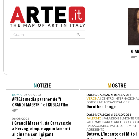
GIAN
N
OTIZIE
M
OSTRE
ROMA
| 06/08/2026
Dal 30/07/2026 al 01/11/2026
ARTE.it media partner de "I
VERONA
| CENTRO INTERNAZIONAL
FOTOGRAFIA SCAVI SCALIGERI
GRANDI MAESTRI" di KUBLAI Film
Dorothea Lange
Dal 24/07/2026 al 31/10/2026
PALERMO
| PALAZZO BELMONTE RIS
06/08/2026
PALERMO I PARCO ARCHEOLOGICO 
I Grandi Maestri: da Caravaggio
PAESAGGISTICO VALLE DEI TEMPLI -
a Herzog, cinque appuntamenti
AGRIGENTO
Botero. L’incanto del Mito I
al cinema con i giganti