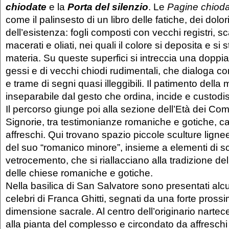
chiodate
e la
Porta del silenzio
. Le
Pagine chiod
come il palinsesto di un libro delle fatiche, dei dolo
dell’esistenza: fogli composti con vecchi registri, sc
macerati e oliati, nei quali il colore si deposita e si
materia. Su queste superfici si intreccia una doppia s
gessi e di vecchi chiodi rudimentali, che dialoga co
e trame di segni quasi illeggibili. Il patimento della
inseparabile dal gesto che ordina, incide e custodi
Il percorso giunge poi alla sezione dell’Età dei Com
Signorie, tra testimonianze romaniche e gotiche, capi
affreschi. Qui trovano spazio piccole sculture lignee
del suo “romanico minore”, insieme a elementi di sc
vetrocemento, che si riallacciano alla tradizione del
delle chiese romaniche e gotiche.
Nella basilica di San Salvatore sono presentati alcuni
celebri di Franca Ghitti, segnati da una forte prossim
dimensione sacrale. Al centro dell’originario nartece,
alla pianta del complesso e circondato da affreschi