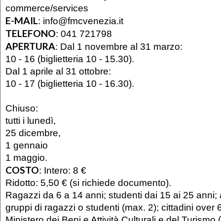
commerce/services
E-MAIL
:
info@fmcvenezia.it
TELEFONO
:
041 721798
APERTURA
:
Dal 1 novembre al 31 marzo:
10 - 16 (biglietteria 10 - 15.30).
Dal 1 aprile al 31 ottobre:
10 - 17 (biglietteria 10 - 16.30).
Chiuso:
tutti i lunedì,
25 dicembre,
1 gennaio
1 maggio.
COSTO
:
Intero: 8 €
Ridotto: 5,50 € (si richiede documento).
Ragazzi da 6 a 14 anni; studenti dai 15 ai 25 anni
gruppi di ragazzi o studenti (max. 2); cittadini over
Ministero dei Beni e Attività Culturali e del Turismo (