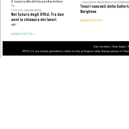
Il nuovo volto del museo fiorentino
– GALLERIA NAZIONALE DI COSENZ
Tesori nascosti della Galleri
">
FIRENZE
| 06/08/2026
Borghese
Nel futuro degli Uffizi. Tra due
anni la chiusura dei lavori
LEGGI TUTTO >
LEGGI TUTTO >
|
|
Dati societari
Note legali
ARTE.it è una testata giornalistica online iscritta al Registro della Stampa presso il Trib