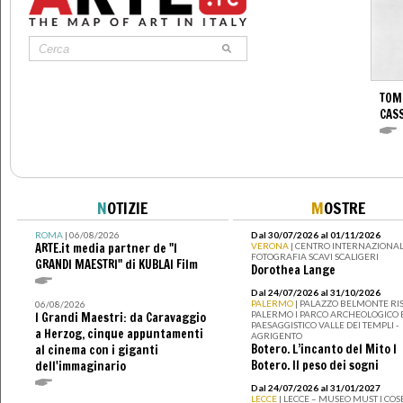
TOM
CASS
N
OTIZIE
M
OSTRE
ROMA
| 06/08/2026
Dal 30/07/2026 al 01/11/2026
ARTE.it media partner de "I
VERONA
| CENTRO INTERNAZIONAL
FOTOGRAFIA SCAVI SCALIGERI
GRANDI MAESTRI" di KUBLAI Film
Dorothea Lange
Dal 24/07/2026 al 31/10/2026
PALERMO
| PALAZZO BELMONTE RIS
06/08/2026
PALERMO I PARCO ARCHEOLOGICO 
I Grandi Maestri: da Caravaggio
PAESAGGISTICO VALLE DEI TEMPLI -
a Herzog, cinque appuntamenti
AGRIGENTO
Botero. L’incanto del Mito I
al cinema con i giganti
Botero. Il peso dei sogni
dell'immaginario
Dal 24/07/2026 al 31/01/2027
LECCE
| LECCE – MUSEO MUST I CO