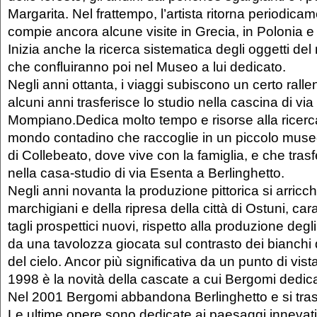
Margarita. Nel frattempo, l’artista ritorna periodicam
compie ancora alcune visite in Grecia, in Polonia e 
Inizia anche la ricerca sistematica degli oggetti d
che confluiranno poi nel Museo a lui dedicato.
Negli anni ottanta, i viaggi subiscono un certo rall
alcuni anni trasferisce lo studio nella cascina di via
Mompiano.Dedica molto tempo e risorse alla ricerca
mondo contadino che raccoglie in un piccolo muse
di Collebeato, dove vive con la famiglia, e che tras
nella casa-studio di via Esenta a Berlinghetto.
Negli anni novanta la produzione pittorica si arricc
marchigiani e della ripresa della città di Ostuni, car
tagli prospettici nuovi, rispetto alla produzione deg
da una tavolozza giocata sul contrasto dei bianchi 
del cielo. Ancor più significativa da un punto di vista
1998 è la novità della cascate a cui Bergomi dedica
Nel 2001 Bergomi abbandona Berlinghetto e si trasf
Le ultime opere sono dedicate ai paesaggi innevati