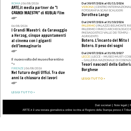
ROMA
| 06/08/2026
Dal 30/07/2026 al 01/11/2026
ARTE.it media partner de "I
VERONA
| CENTRO INTERNAZIONAL
FOTOGRAFIA SCAVI SCALIGERI
GRANDI MAESTRI" di KUBLAI Film
Dorothea Lange
Dal 24/07/2026 al 31/10/2026
PALERMO
| PALAZZO BELMONTE RIS
06/08/2026
PALERMO I PARCO ARCHEOLOGICO 
I Grandi Maestri: da Caravaggio
PAESAGGISTICO VALLE DEI TEMPLI -
a Herzog, cinque appuntamenti
AGRIGENTO
Botero. L’incanto del Mito I
al cinema con i giganti
Botero. Il peso dei sogni
dell'immaginario
Dal 24/07/2026 al 31/01/2027
LECCE
| LECCE – MUSEO MUST I CO
Il nuovo volto del museo fiorentino
– GALLERIA NAZIONALE DI COSENZ
Tesori nascosti della Galleri
">
FIRENZE
| 06/08/2026
Borghese
Nel futuro degli Uffizi. Tra due
anni la chiusura dei lavori
LEGGI TUTTO >
LEGGI TUTTO >
|
|
Dati societari
Note legali
ARTE.it è una testata giornalistica online iscritta al Registro della Stampa presso il Trib