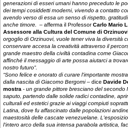
generazioni di esseri umani hanno preceduto le p
dei tempi cosiddetti moderni, vivendo a contatto co
avendo verso di essa un senso di rispetto, gratitud
anche timore. –
afferma il Professor
Carlo Mario 
Assessore alla Cultura del Comune di Orzinuov
orgoglio di Orzinuovi, vuole tener viva la diversità c
conservare accesa la creatività attraverso il percors
grande maestro della civiltà contadina come Gia
affinché il messaggio di arte possa aiutarci a trovare 
nostro futuro”.
“Sono felice e onorato di curare l'importante mostr
dalla nascita di Giacomo Bergomi
– dice
Davide Dot
mostra
-
un grande pittore bresciano del secondo
saputo, partendo dalle solide radici contadine, aprir
culturali ed estetici grazie ai viaggi compiuti soprat
Latina, dove fu affascinato dalle popolazioni andine
maestosità delle cascate venezuelane. L'esposizio
l'intero arco della sua intensa parabola artistica, 