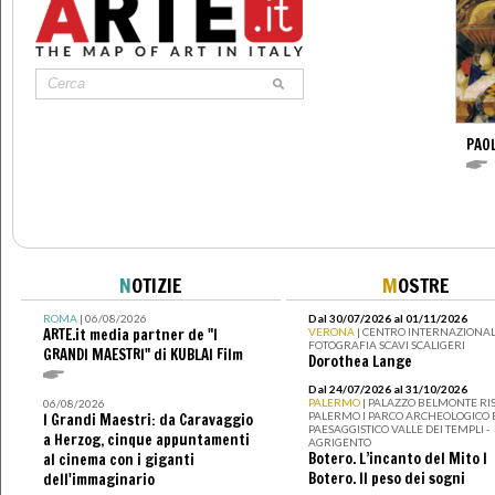
PAO
N
OTIZIE
M
OSTRE
ROMA
| 06/08/2026
Dal 30/07/2026 al 01/11/2026
ARTE.it media partner de "I
VERONA
| CENTRO INTERNAZIONAL
FOTOGRAFIA SCAVI SCALIGERI
GRANDI MAESTRI" di KUBLAI Film
Dorothea Lange
Dal 24/07/2026 al 31/10/2026
PALERMO
| PALAZZO BELMONTE RIS
06/08/2026
PALERMO I PARCO ARCHEOLOGICO 
I Grandi Maestri: da Caravaggio
PAESAGGISTICO VALLE DEI TEMPLI -
a Herzog, cinque appuntamenti
AGRIGENTO
Botero. L’incanto del Mito I
al cinema con i giganti
Botero. Il peso dei sogni
dell'immaginario