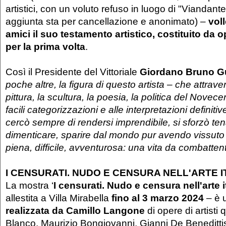
artistici, con un voluto refuso in luogo di "Viandant
aggiunta sta per cancellazione e anonimato) –
voll
amici il suo testamento artistico, costituito da 
per la prima volta
.
Così il Presidente del Vittoriale
Giordano Bruno Gu
poche altre, la figura di questo artista
–
che attravers
pittura, la scultura, la poesia, la politica del Novec
facili categorizzazioni e alle interpretazioni definitive
cercò sempre di rendersi imprendibile, si sforzò te
dimenticare, sparire dal mondo pur avendo vissuto
piena, difficile, avventurosa: una vita da combatten
I CENSURATI. NUDO E CENSURA NELL'ARTE I
La mostra ‘
I censurati. Nudo e censura nell'arte i
allestita a Villa Mirabella
fino al 3 marzo 2024
– è 
realizzata da
Camillo Langone
di opere di artisti 
Blanco, Maurizio Bongiovanni, Gianni De Benedittis