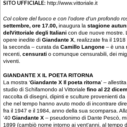
SITO UFFICIALE:
http://www.vittoriale.it
Col colore del fuoco e con l'odore d'un profondo ro
settembre, ore 17.00,
inaugura la
stagione autun
del
Vittoriale degli Italiani
con due nuove mostre. 
opere inedite di
Giandante X
, realizzate fra il 191
la seconda – curata da
Camillo Langone
– è una r
recenti,
censurati
o comunque censurabili, dei miglior
viventi.
GIANDANTE X IL POETA RITORNA
La mostra ‘
Giandante X Il poeta ritorna
’ – allestit
studio di Schifamondo al Vittoriale
fino al 22 dice
raccolta di disegni, dipinti e sculture provenienti da c
che nel tempo hanno avuto modo di incontrare dire
fra il 1947 e il 1984, anno della sua scomparsa. Alla
'40
Giandante X
– pseudonimo di Dante Pescò, mi
1899 (cambiò nome intorno ai vent'anni, al tempo d