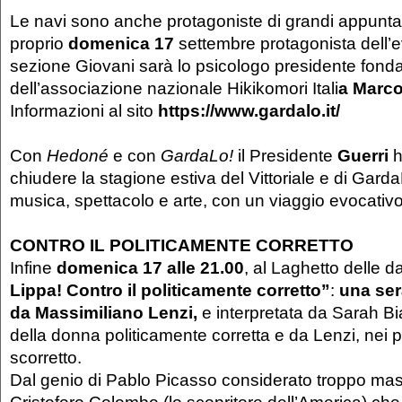
Le navi sono anche protagoniste di grandi appunta
proprio
domenica 17
settembre protagonista dell’e
sezione Giovani sarà lo psicologo presidente fond
dell’associazione nazionale Hikikomori Itali
a
Marco
Informazioni al sito
https://www.gardalo.it/
Con
Hedoné
e con
GardaLo!
il Presidente
Guerri
h
chiudere la stagione estiva del Vittoriale e di Garda
musica, spettacolo e arte, con un viaggio evocati
CONTRO IL POLITICAMENTE CORRETTO
Infine
domenica 17 alle 21.00
, al Laghetto delle 
Lippa! Contro il politicamente corretto”
:
una ser
da Massimiliano Lenzi,
e interpretata da Sarah Bia
della donna politicamente corretta e da Lenzi, nei 
scorretto.
Dal genio di Pablo Picasso considerato troppo masc
Cristoforo Colombo (lo scopritore dell’America) ch