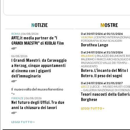
N
OTIZIE
M
OSTRE
ROMA
| 06/08/2026
Dal 30/07/2026 al 01/11/2026
ARTE.it media partner de "I
VERONA
| CENTRO INTERNAZIONAL
FOTOGRAFIA SCAVI SCALIGERI
GRANDI MAESTRI" di KUBLAI Film
Dorothea Lange
Dal 24/07/2026 al 31/10/2026
PALERMO
| PALAZZO BELMONTE RIS
06/08/2026
PALERMO I PARCO ARCHEOLOGICO 
I Grandi Maestri: da Caravaggio
PAESAGGISTICO VALLE DEI TEMPLI -
a Herzog, cinque appuntamenti
AGRIGENTO
Botero. L’incanto del Mito I
al cinema con i giganti
Botero. Il peso dei sogni
dell'immaginario
Dal 24/07/2026 al 31/01/2027
LECCE
| LECCE – MUSEO MUST I CO
Il nuovo volto del museo fiorentino
– GALLERIA NAZIONALE DI COSENZ
Tesori nascosti della Galleri
">
FIRENZE
| 06/08/2026
Borghese
Nel futuro degli Uffizi. Tra due
anni la chiusura dei lavori
LEGGI TUTTO >
LEGGI TUTTO >