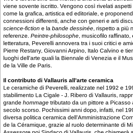
viene sovente iscritto. Vengono così rivelati aspetti
come la grafica, artistica ed editoriale, e proponend
connessioni differenti, anche con generi e arti dis
science-fiction
e la
bande dessinée
, rispetto a più n
referenze.
Peintre-philosophe
, musicofilo raffinato, 
letteratura, Peverelli annovera tra i suoi critici e am
Pierre Restany, Giovanni Arpino, Italo Calvino e tien
luoghi dell’arte quali la Biennale di Venezia e il M
de la Ville de Paris.
Il contributo di Vallauris all’arte ceramica
Le ceramiche di Peverelli, realizzate nel 1992 e 19
stabilimento La Cigale - J. Ribero di Vallauris, rapp
grande
hommage
tributato da un pittore a Picasso 
secolo scorso. Pochissimi anni dopo, infatti, nel 19
diversa politica ceramica dell’Amministrazione C
de la Céramique, grazie al ruolo determinante di M
Assessore poi Sindaco di Vallauris, che chiamerà a