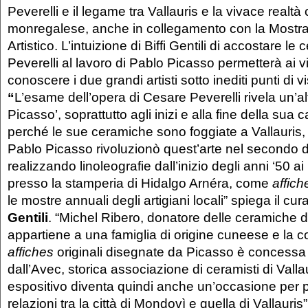
Peverelli e il legame tra Vallauris e la vivace realt
monregalese, anche in collegamento con la Mostra 
Artistico. L’intuizione di Biffi Gentili di accostare le
Peverelli al lavoro di Pablo Picasso permetterà ai vis
conoscere i due grandi artisti sotto inediti punti di vi
“
L’esame dell’opera di Cesare Peverelli rivela un’alt
Picasso’, soprattutto agli inizi e alla fine della sua 
perché le sue ceramiche sono foggiate a Vallauris, 
Pablo Picasso rivoluzionò quest’arte nel secondo 
realizzando linoleografie dall’inizio degli anni ‘50 ai
presso la stamperia di Hidalgo Arnéra, come
affich
le mostre annuali degli artigiani locali” spiega il cu
Gentili
. “Michel Ribero, donatore delle ceramiche di
appartiene a una famiglia di origine cuneese e la co
affiches
originali disegnate da Picasso è concessa i
dall’Avec, storica associazione di ceramisti di Valla
espositivo diventa quindi anche un’occasione pe
relazioni tra la città di Mondovì e quella di Vallauris”