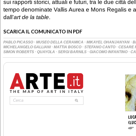
sui rapporti storici, attuali e futuri, tra le due città 
tempo denominate Vallis Aurea e Mons Regalis e
dall’
art de la table
.
SCARICA IL COMUNICATO IN PDF
·
·
·
PABLO PICASSO
MUSEO DELLA CERAMICA
MIKAYEL OHANJANYAN
B
·
·
·
MICHELANGELO GALLIANI
MATTIA BOSCO
STEFANO CANTO
CESARE 
·
·
·
·
SIMON ROBERTS
QUAYOLA
SERGI BARNILS
GIACOMO INFANTINO
CA
LUCA
(LUC