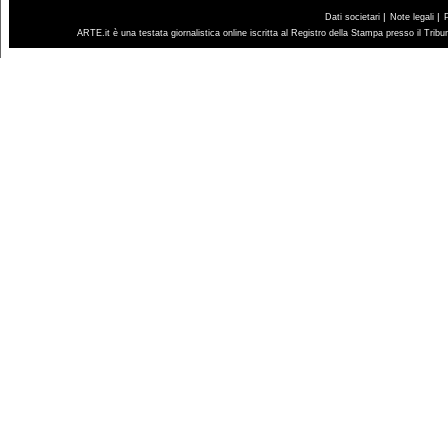
|
|
Dati societari
Note legali
ARTE.it è una testata giornalistica online iscritta al Registro della Stampa presso il Trib