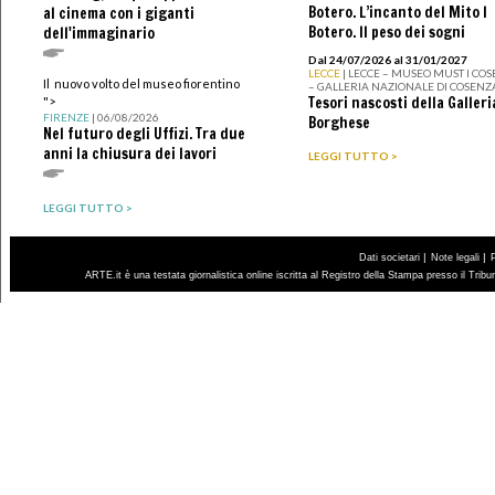
Botero. L’incanto del Mito I
al cinema con i giganti
Botero. Il peso dei sogni
dell'immaginario
Dal 24/07/2026 al 31/01/2027
LECCE
| LECCE – MUSEO MUST I CO
Il nuovo volto del museo fiorentino
– GALLERIA NAZIONALE DI COSENZ
Tesori nascosti della Galleri
">
FIRENZE
| 06/08/2026
Borghese
Nel futuro degli Uffizi. Tra due
anni la chiusura dei lavori
LEGGI TUTTO >
LEGGI TUTTO >
|
|
Dati societari
Note legali
ARTE.it è una testata giornalistica online iscritta al Registro della Stampa presso il Trib