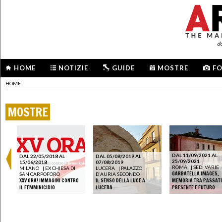
d
HOME
NOTIZIE
GUIDE
MOSTRE
F
HOME
MOSTRE
DAL 11/09/2021 AL
DAL 22/05/2018 AL
DAL 05/08/2019 AL
25/09/2021
15/06/2018
07/08/2019
ROMA
|
SEDI VARIE
MILANO
|
EX CHIESA DI
LUCERA
|
PALAZZO
L
GARBATELLA IMAGES_
SAN CARPOFORO
D'AURIA SECONDO
XXV ORA! IMMAGINI CONTRO
IL SENSO DELLA LUCE A
MEMORIA TRA PASSAT
IL FEMMINICIDIO
LUCERA
PRESENTE E FUTURO