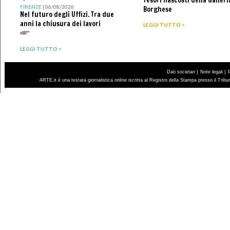
FIRENZE
| 06/08/2026
Borghese
Nel futuro degli Uffizi. Tra due
anni la chiusura dei lavori
LEGGI TUTTO >
LEGGI TUTTO >
|
|
Dati societari
Note legali
ARTE.it è una testata giornalistica online iscritta al Registro della Stampa presso il Trib