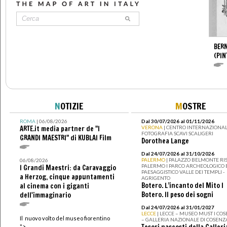
BERN
(PIN
N
OTIZIE
M
OSTRE
ROMA
| 06/08/2026
Dal 30/07/2026 al 01/11/2026
ARTE.it media partner de "I
VERONA
| CENTRO INTERNAZIONAL
FOTOGRAFIA SCAVI SCALIGERI
GRANDI MAESTRI" di KUBLAI Film
Dorothea Lange
Dal 24/07/2026 al 31/10/2026
PALERMO
| PALAZZO BELMONTE RIS
06/08/2026
PALERMO I PARCO ARCHEOLOGICO 
I Grandi Maestri: da Caravaggio
PAESAGGISTICO VALLE DEI TEMPLI -
a Herzog, cinque appuntamenti
AGRIGENTO
Botero. L’incanto del Mito I
al cinema con i giganti
Botero. Il peso dei sogni
dell'immaginario
Dal 24/07/2026 al 31/01/2027
LECCE
| LECCE – MUSEO MUST I CO
Il nuovo volto del museo fiorentino
– GALLERIA NAZIONALE DI COSENZ
Tesori nascosti della Galleri
">