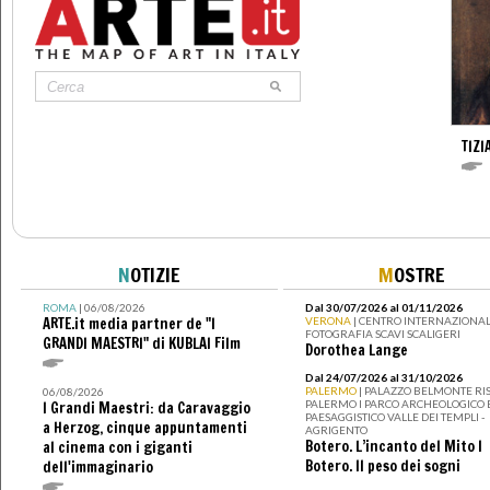
TIZI
N
OTIZIE
M
OSTRE
ROMA
| 06/08/2026
Dal 30/07/2026 al 01/11/2026
ARTE.it media partner de "I
VERONA
| CENTRO INTERNAZIONAL
FOTOGRAFIA SCAVI SCALIGERI
GRANDI MAESTRI" di KUBLAI Film
Dorothea Lange
Dal 24/07/2026 al 31/10/2026
PALERMO
| PALAZZO BELMONTE RIS
06/08/2026
PALERMO I PARCO ARCHEOLOGICO 
I Grandi Maestri: da Caravaggio
PAESAGGISTICO VALLE DEI TEMPLI -
a Herzog, cinque appuntamenti
AGRIGENTO
Botero. L’incanto del Mito I
al cinema con i giganti
Botero. Il peso dei sogni
dell'immaginario