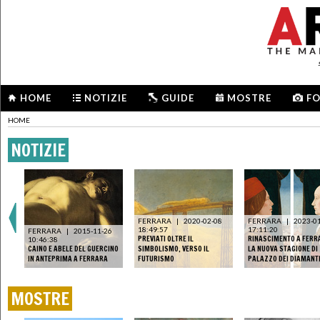
HOME
NOTIZIE
GUIDE
MOSTRE
F
HOME
NOTIZIE
FERRARA
|
2020-02-08
FERRARA
|
2023-0
18:49:57
17:11:20
FERRARA
|
2015-11-26
PREVIATI OLTRE IL
RINASCIMENTO A FERR
10:46:38
CAINO E ABELE DEL GUERCINO
SIMBOLISMO, VERSO IL
LA NUOVA STAGIONE DI
IN ANTEPRIMA A FERRARA
FUTURISMO
PALAZZO DEI DIAMANT
MOSTRE