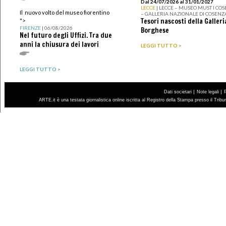
Dal 24/07/2026 al 31/01/2027
LECCE
| LECCE – MUSEO MUST I CO
Il nuovo volto del museo fiorentino
– GALLERIA NAZIONALE DI COSENZ
Tesori nascosti della Galleri
">
FIRENZE
| 06/08/2026
Borghese
Nel futuro degli Uffizi. Tra due
anni la chiusura dei lavori
LEGGI TUTTO >
LEGGI TUTTO >
|
|
Dati societari
Note legali
ARTE.it è una testata giornalistica online iscritta al Registro della Stampa presso il Trib