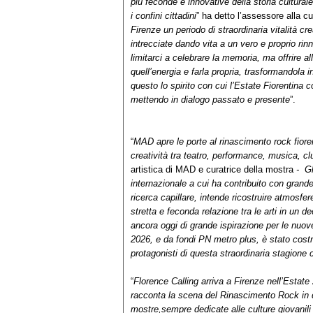
più feconde e innovative della storia cultural
i confini cittadini
” ha detto l’assessore alla c
Firenze un periodo di straordinaria vitalità cr
intrecciate dando vita a un vero e proprio r
limitarci a celebrare la memoria, ma offrire al
quell’energia e farla propria, trasformandola
questo lo spirito con cui l’Estate Fiorentina co
mettendo in dialogo passato e presente
”.
“
MAD apre le porte al rinascimento rock fioren
creatività tra teatro, performance, musica, 
artistica di MAD e curatrice della mostra
- Gl
internazionale a cui ha contribuito con grand
ricerca capillare, intende ricostruire atmosfer
stretta e feconda relazione tra le arti in un d
ancora oggi di grande ispirazione per le nuove
2026, e da fondi PN metro plus, è stato costr
protagonisti di questa straordinaria stagione c
“
Florence Calling arriva a Firenze nell’Estate
racconta la scena del Rinascimento Rock in qu
mostre,sempre dedicate alle culture giovanili