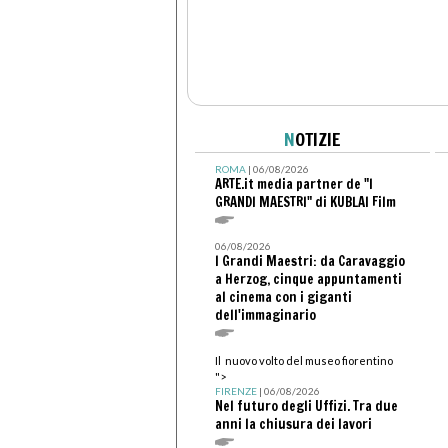
N
OTIZIE
ROMA
| 06/08/2026
ARTE.it media partner de "I
GRANDI MAESTRI" di KUBLAI Film
06/08/2026
I Grandi Maestri: da Caravaggio
a Herzog, cinque appuntamenti
al cinema con i giganti
dell'immaginario
Il nuovo volto del museo fiorentino
">
FIRENZE
| 06/08/2026
Nel futuro degli Uffizi. Tra due
anni la chiusura dei lavori