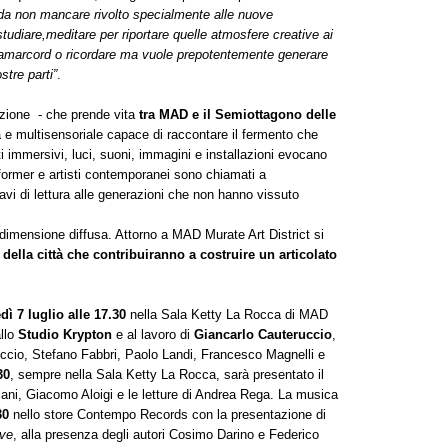
 da non mancare rivolto specialmente alle nuove
tudiare,meditare per riportare quelle atmosfere creative ai
 amarcord o ricordare ma vuole prepotentemente generare
stre parti”
.
sizione - che prende vita
tra MAD e il Semiottagono delle
 e multisensoriale capace di raccontare il fermento che
immersivi, luci, suoni, immagini e installazioni evocano
former e artisti contemporanei sono chiamati a
iavi di lettura alle generazioni che non hanno vissuto
 dimensione diffusa. Attorno a MAD Murate Art District si
 della città che contribuiranno a costruire un articolato
.
dì 7 luglio alle 17.30
nella Sala Ketty La Rocca di MAD
allo
Studio Krypton
e al lavoro di
Giancarlo Cauteruccio
,
uccio, Stefano Fabbri, Paolo Landi, Francesco Magnelli e
30
, sempre nella Sala Ketty La Rocca, sarà presentato il
lani, Giacomo Aloigi e le letture di Andrea Rega. La musica
30
nello store Contempo Records con la presentazione di
ive
, alla presenza degli autori Cosimo Darino e Federico