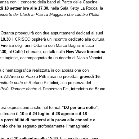
anza con il concerto della band al Parco delle Cascine.
dì 18 settembre alle 17.30
, nella Sala Ketty La Rocca, la
oncerto dei Clash in Piazza Maggiore che cambiò l'Italia
,
ni Ottanta proseguirà con due appuntamenti dedicati ai suoi
 18.30
il CRISCO ospiterà un incontro dedicato alla cultura
 Firenze degli anni Ottanta con Marco Bagnai e Luca
7.30
, al Caffè Letterario, un talk sulla
New Wave fiorentina
ella stagione, accompagnato da un ricordo di Nicola Vannini.
 cinematografica realizzata in collaborazione con
 All'Arena di Piazza Pitti saranno proiettati
giovedì 16
olto la notte
di Stefano Pistolini, alla presenza del
 Pelù. Rumore dentro
di Francesco Fei, introdotto da Bruno
overà espressione anche nel format
“DJ per una notte”
,
Letterario
il 10 e il 24 luglio, il 28 agosto e il 18
la possibilità di mettersi alla prova alla consolle e
nnio
che ha segnato profondamente l’immaginario
lio
,
e il 10 settembre alle 15:30
, la consolle radio anni