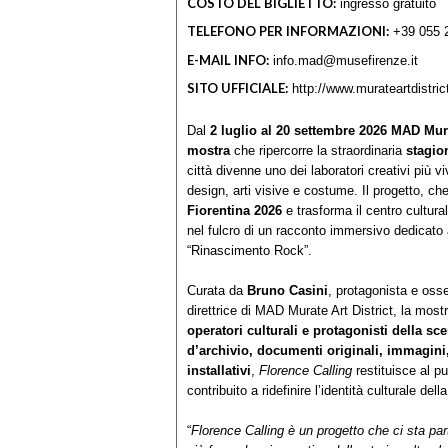
COSTO DEL BIGLIETTO:
ingresso gratuito
TELEFONO PER INFORMAZIONI:
+39 055 
E-MAIL INFO:
info.mad@musefirenze.it
SITO UFFICIALE:
http://www.murateartdistrict
Dal
2 luglio al 20 settembre 2026
MAD Murat
mostra
che ripercorre la straordinaria
stagio
città divenne uno dei laboratori creativi più 
design, arti visive e costume. Il progetto, ch
Fiorentina 2026
e trasforma il centro cultura
nel fulcro di un racconto immersivo dedicato a 
“Rinascimento Rock”.
Curata da
Bruno Casini
, protagonista e osse
direttrice di MAD Murate Art District, la most
operatori culturali e protagonisti della sc
d’archivio, documenti originali, immagini
installativi
,
Florence Calling
restituisce al pu
contribuito a ridefinire l’identità culturale d
“
Florence Calling è un progetto che ci sta pa