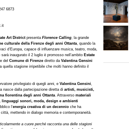
247 6873
.it
e Art District
presenta
Florence Calling
, la grande
ne culturale della Firenze degli anni Ottanta
, quando la
vivaci d’Europa, capace di influenzare musica, teatro, moda,
e sarà inaugurato il 2 luglio è promosso nell’ambito
Estate
le del
Comune di Firenze
diretto da
Valentina Gensini
quella stagione irripetibile che molti hanno definito il
rvatore privilegiato di quegli anni, e
Valentina Gensini
,
ra nasce dalla partecipazione diretta di
artisti, musicisti,
ena fiorentina degli anni Ottanta
. Attraverso
materiali
, linguaggi sonori, moda, design e ambienti
bblico l’
energia creativa di un decennio
che ha
ella città, mettendo in dialogo memoria e contemporaneità.
rticolarmente a cuore perché racconta una delle stagioni