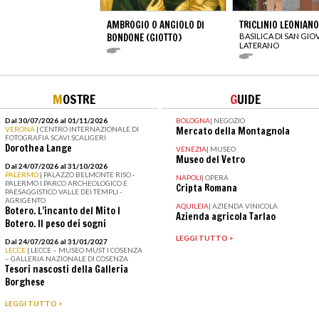
AMBROGIO O ANGIOLO DI
TRICLINIO LEONIANO
BONDONE (GIOTTO)
BASILICA DI SAN GIO
LATERANO
M
OSTRE
G
UIDE
Dal 30/07/2026 al 01/11/2026
BOLOGNA
|
NEGOZIO
VERONA
| CENTRO INTERNAZIONALE DI
Mercato della Montagnola
FOTOGRAFIA SCAVI SCALIGERI
Dorothea Lange
VENEZIA
|
MUSEO
Museo del Vetro
Dal 24/07/2026 al 31/10/2026
PALERMO
| PALAZZO BELMONTE RISO -
NAPOLI
|
OPERA
PALERMO I PARCO ARCHEOLOGICO E
Cripta Romana
PAESAGGISTICO VALLE DEI TEMPLI -
AGRIGENTO
AQUILEIA
|
AZIENDA VINICOLA
Botero. L’incanto del Mito I
Azienda agricola Tarlao
Botero. Il peso dei sogni
LEGGI TUTTO >
Dal 24/07/2026 al 31/01/2027
LECCE
| LECCE – MUSEO MUST I COSENZA
– GALLERIA NAZIONALE DI COSENZA
Tesori nascosti della Galleria
Borghese
LEGGI TUTTO >