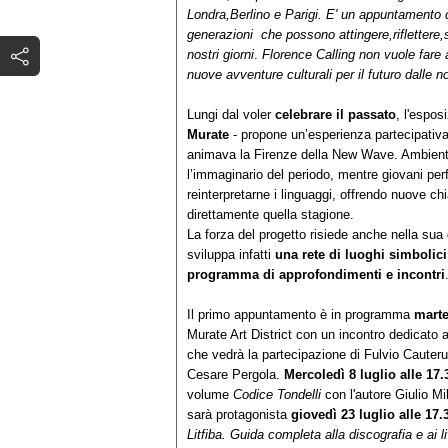
Londra,Berlino e Parigi. E' un appuntamento
generazioni che possono attingere,riflettere,s
nostri giorni
.
Florence Calling non vuole fare
nuove avventure culturali per il futuro dalle no
Lungi dal voler
celebrare il passato
, l'espo
Murate
- propone un’esperienza partecipativa
animava la Firenze della New Wave. Ambienti 
l’immaginario del periodo, mentre giovani per
reinterpretarne i linguaggi, offrendo nuove ch
direttamente quella stagione.
La forza del progetto risiede anche nella sua
sviluppa infatti
una rete di luoghi simbolici
programma di approfondimenti e incontri
Il primo appuntamento è in programma
marte
Murate Art District con un incontro dedicato 
che vedrà la partecipazione di Fulvio Cauter
Cesare Pergola.
Mercoledì 8 luglio alle 17.
volume
Codice Tondelli
con l'autore Giulio Mi
sarà protagonista
giovedì 23 luglio alle 17.
Litfiba. Guida completa alla discografia e ai l