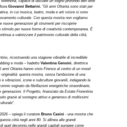
e fiorentina, capace di lasciare un segno profondo ben oltre
ultura
Giovanni Bettarini.
“
Gli anni Ottanta sono stati per
eativa, in cui musica, teatro, moda e arti visive si sono
innovamento culturale. Con questa mostra non vogliamo
le nuove generazioni gli strumenti per riscoprire
 in stimolo per nuove forme di creatività contemporanea. È
ntinua a valorizzare il patrimonio culturale della città,
tino, ricostruendo una stagione vibratile di incredibile
clubbing e moda
– hadetto
Valentina Gensini
, direttrice
i anni Ottanta hanno visto Firenze al centro di un mood
e originalità: questa mostra, senza l'ambizione di una
e e vibrazioni, icone e subculture giovanili, indagando la
ecennio segnato da fibrillazioni energetiche straordinarie,
 generazioni. Il Progetto, finanziato da Estate Fiorentina
uito grazie al sostegno attivo e generoso di moltissimi
ulturale
”.
 2026
– spiega il curatore
Bruno Casini
-
una mostra che
esta città negli anni 80. Si allinea alle grandi
 di quel decennio,nelle grandi capitali europee come