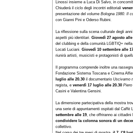
Linossi insieme a Luca Di Salvo, in concomit
Chiuderà il ciclo degli incontri editoriali
vener
presentazione del volume
Bologna 1980. Il c
con Gianni Pini e Oderso Rubini.
La riflessione sulla scena culturale degli an
aspetti più identitari.
Giovedì 27 agosto alle
del clubbing e della comunità LGBTIQ+ nella
Locati Luciani.
Giovedì 10 settembre alle 1
riunirà artisti, musicisti e protagonisti di qu
Il programma comprende inoltre una rassegna
Fondazione Sistema Toscana e Cinema Alfieri.
luglio alle 20.30
il documentario
Uscivamo m
regista, e
venerdì 17 luglio alle 20.30
Piero
Casini e Valentina Gensini.
La dimensione partecipativa della mostra tr
una serie di appuntamenti ospitati dal Caffè 
settembre alle 19
, che offriranno ai cittadini
condividere la colonna sonora di un dece
collettivo.
Nel corso dei tre mesi di mostra,
il 7, l’8 lug