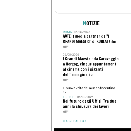
N
OTIZIE
ROMA
| 06/08/2026
ARTE.it media partner de "I
GRANDI MAESTRI" di KUBLAI Film
06/08/2026
I Grandi Maestri: da Caravaggio
a Herzog, cinque appuntamenti
al cinema con i giganti
dell'immaginario
Il nuovo volto del museo fiorentino
">
FIRENZE
| 06/08/2026
Nel futuro degli Uffizi. Tra due
anni la chiusura dei lavori
LEGGI TUTTO >