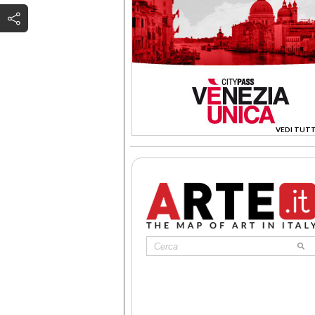
VEDI TUTT
>