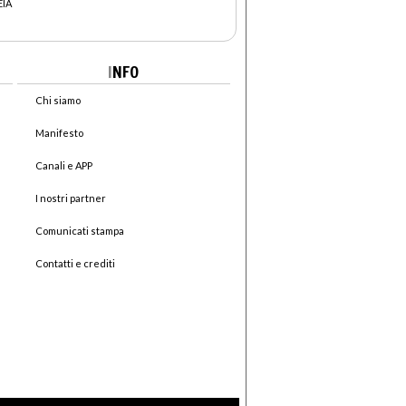
EIA
I
NFO
Chi siamo
Manifesto
Canali e APP
I nostri partner
Comunicati stampa
Contatti e crediti