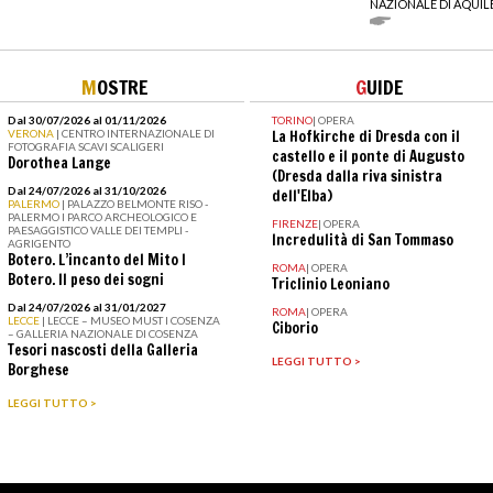
NAZIONALE DI AQUIL
M
OSTRE
G
UIDE
Dal 30/07/2026 al 01/11/2026
TORINO
|
OPERA
VERONA
| CENTRO INTERNAZIONALE DI
La Hofkirche di Dresda con il
FOTOGRAFIA SCAVI SCALIGERI
castello e il ponte di Augusto
Dorothea Lange
(Dresda dalla riva sinistra
Dal 24/07/2026 al 31/10/2026
dell'Elba)
PALERMO
| PALAZZO BELMONTE RISO -
PALERMO I PARCO ARCHEOLOGICO E
FIRENZE
|
OPERA
PAESAGGISTICO VALLE DEI TEMPLI -
Incredulità di San Tommaso
AGRIGENTO
Botero. L’incanto del Mito I
ROMA
|
OPERA
Botero. Il peso dei sogni
Triclinio Leoniano
Dal 24/07/2026 al 31/01/2027
ROMA
|
OPERA
LECCE
| LECCE – MUSEO MUST I COSENZA
Ciborio
– GALLERIA NAZIONALE DI COSENZA
Tesori nascosti della Galleria
LEGGI TUTTO >
Borghese
LEGGI TUTTO >