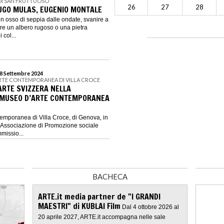
 DI SAN FRUTTUOSO
26
27
28
. UGO MULAS, EUGENIO MONTALE
e un osso di seppia dalle ondate, svanire a
re un albero rugoso o una pietra
 col...
 8 Settembre 2024
ARTE CONTEMPORANEA DI VILLA CROCE
ARTE SVIZZERA NELLA
L MUSEO D’ARTE CONTEMPORANEA
temporanea di Villa Croce, di Genova, in
’Associazione di Promozione sociale
missio...
BACHECA
ARTE.it media partner de "I GRANDI
MAESTRI" di KUBLAI Film
Dal 4 ottobre 2026 al
20 aprile 2027, ARTE.it accompagna nelle sale