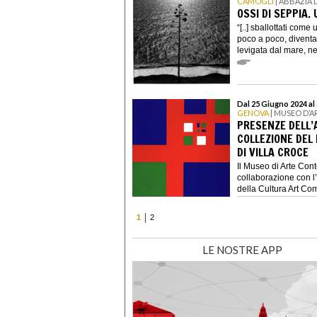
CAMOGLI
| ABBAZIA
OSSI DI SEPPIA
“[..] sballottati com
poco a poco, diventa
levigata dal mare, nei
Dal 25 Giugno 2024 al
GENOVA
| MUSEO D’
PRESENZE DELL’
COLLEZIONE DE
DI VILLA CROCE
Il Museo di Arte Con
collaborazione con l
della Cultura Art Com
1
2
LE NOSTRE APP