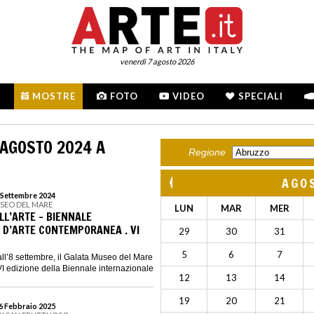
venerdì 7 agosto 2026
MOSTRE
FOTO
VIDEO
SPECIALI
 AGOSTO 2024 A
Regione
AGO
8 Settembre 2024
USEO DEL MARE
LUN
MAR
MER
ELL’ARTE - BIENNALE
 D’ARTE CONTEMPORANEA . VI
29
30
31
5
6
7
all’8 settembre, il Galata Museo del Mare
VI edizione della Biennale internazionale
12
13
14
19
20
21
16 Febbraio 2025