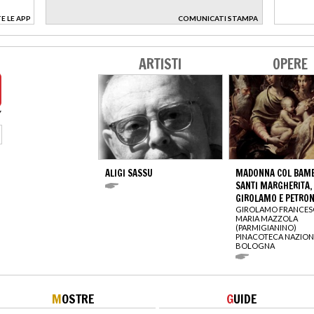
E LE APP
COMUNICATI STAMPA
>
ARTISTI
OPERE
ALIGI SASSU
MADONNA COL BAMBI
SANTI MARGHERITA,
GIROLAMO E PETRON
GIROLAMO FRANCE
MARIA MAZZOLA
(PARMIGIANINO)
PINACOTECA NAZION
BOLOGNA
M
OSTRE
G
UIDE