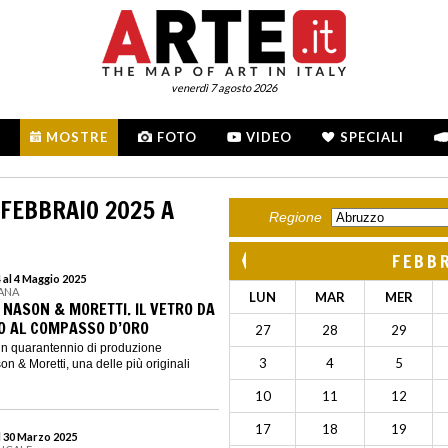
venerdì 7 agosto 2026
MOSTRE
FOTO
VIDEO
SPECIALI
 FEBBRAIO 2025 A
Regione
FEBB
al 4 Maggio 2025
ANA
LUN
MAR
MER
 NASON & MORETTI. IL VETRO DA
O AL COMPASSO D’ORO
27
28
29
un quarantennio di produzione
3
4
5
on & Moretti, una delle più originali
10
11
12
17
18
19
l 30 Marzo 2025