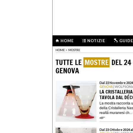
HOME
NOTIZIE
GUIDE
HOME
>
MOSTRE
TUTTE LE
MOSTRE
DEL 24
GENOVA
Dal 22 Novembre 2024 
GENOVA
| WOLFSONI
LA CRISTALLERIA
TAVOLA DAL DÉC
La mostra racconta 
della Cristalleria Nas
realtà muranesi ch...
Dal 23 Ottobre 2024 a