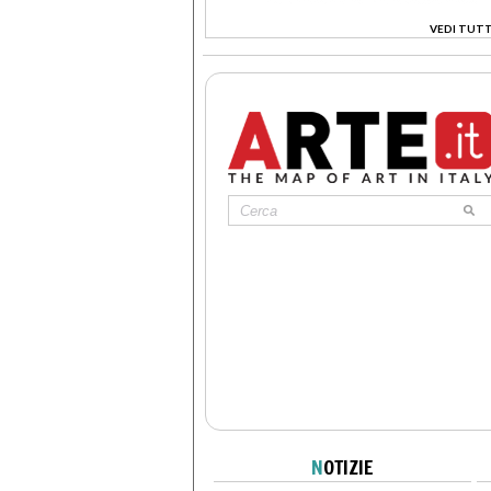
VEDI TUTT
>
N
OTIZIE