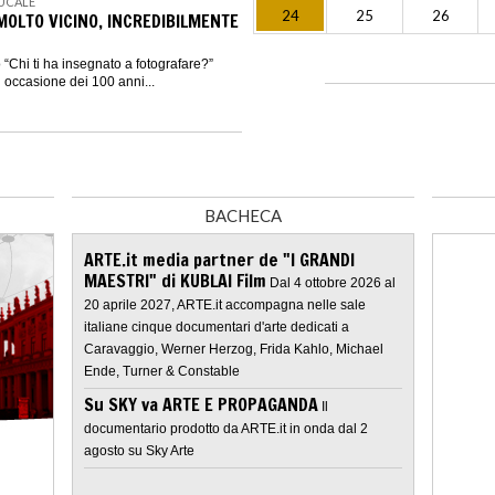
DUCALE
24
25
26
MOLTO VICINO, INCREDIBILMENTE
Chi ti ha insegnato a fotografare?”
n occasione dei 100 anni...
BACHECA
ARTE.it media partner de "I GRANDI
MAESTRI" di KUBLAI Film
Dal 4 ottobre 2026 al
20 aprile 2027, ARTE.it accompagna nelle sale
italiane cinque documentari d'arte dedicati a
Caravaggio, Werner Herzog, Frida Kahlo, Michael
Ende, Turner & Constable
Su SKY va ARTE E PROPAGANDA
Il
documentario prodotto da ARTE.it in onda dal 2
agosto su Sky Arte