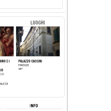
LUOGHI
NO E I
PALAZZO CACCINI
FIRENZE
IO
SCO
ALE DI
I
NFO