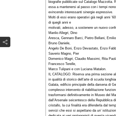
biografie pubblicate sul Catalogo Mazzotta. 
essa a mantenersi al passo con i tempi nonost
evincendo interessanti sinergie espressive.
Molti di essi erano operativi già negli anni ’6
di quegli anni e
motivati, adesso, a sostenere un nuovo confron
Manlio Allegri, Dino
Aresca, Gennaro Barci, Pietro Bellani, Emilio B
Bruno Daniele,
Angelo De Boni, Enzo Devastato, Enzo Fabb
Saverio Magno, Pier
Domenico Magri, Claudio Massimi, Rita Paola
Francesco Terelle,
Marco Tulipani e con Luciana Matalon.
IL CATALOGO. Riserva una prima sezione alla s
in qualità di storico dell’arte di scuola longhi
Galata, edificio principale della darsena di 
complesso intervento di riabilitazione funzi
trasformarsi definitivamente in Museo del Ma
dall’Arsenale seicentesco della Repubblica d
cristallo, la cui finalità era difenderla dal temp
servizi che essi si aspettano da un’ istituz
dedicata ai veri protagonisti di questa vicenda