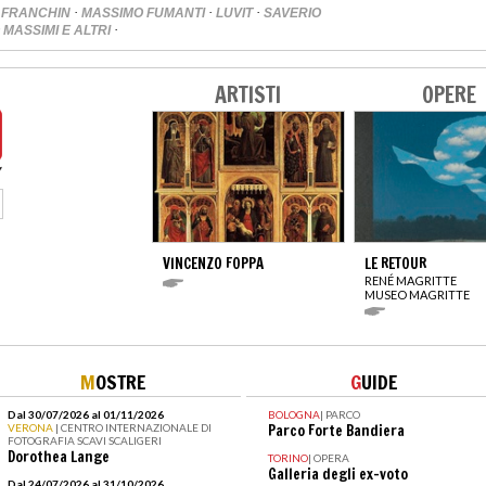
·
·
·
 FRANCHIN
MASSIMO FUMANTI
LUVIT
SAVERIO
·
 MASSIMI E ALTRI
ARTISTI
OPERE
VINCENZO FOPPA
LE RETOUR
RENÉ MAGRITTE
MUSEO MAGRITTE
M
OSTRE
G
UIDE
Dal 30/07/2026 al 01/11/2026
BOLOGNA
|
PARCO
VERONA
| CENTRO INTERNAZIONALE DI
Parco Forte Bandiera
FOTOGRAFIA SCAVI SCALIGERI
Dorothea Lange
TORINO
|
OPERA
Galleria degli ex-voto
Dal 24/07/2026 al 31/10/2026