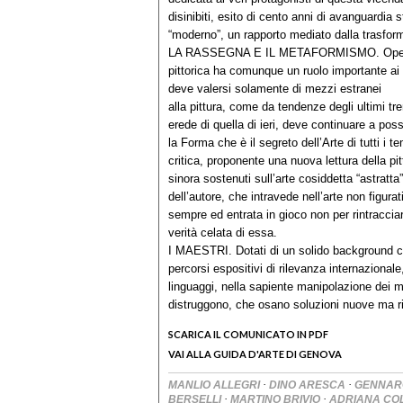
disinibiti, esito di cento anni di avanguardia s
“moderno”, un rapporto mediato dalla trasfor
LA RASSEGNA E IL METAFORMISMO. Opere di 
pittorica ha comunque un ruolo importante ai 
deve valersi solamente di mezzi estranei
alla pittura, come da tendenze degli ultimi tre
erede di quella di ieri, deve continuare a pos
la Forma che è il segreto dell’Arte di tutti i
critica, proponente una nuova lettura della pi
sinora sostenuti sull’arte cosiddetta “astratta
dell’autore, che intravede nell’arte non figura
sempre ed entrata in gioco non per rintracciar
verità celata di essa.
I MAESTRI. Dotati di un solido background c
percorsi espositivi di rilevanza internazionale
linguaggi, nella sapiente manipolazione dei m
distruggono, che osano soluzioni nuove ma risp
SCARICA IL COMUNICATO IN PDF
VAI ALLA GUIDA D'ARTE DI GENOVA
·
·
MANLIO ALLEGRI
DINO ARESCA
GENNAR
·
·
BERSELLI
MARTINO BRIVIO
ADRIANA CO