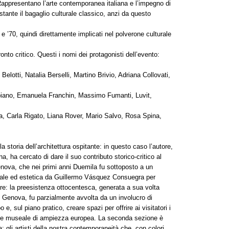
Rappresentano l’arte contemporanea italiana e l’impegno di
ante il bagaglio culturale classico, anzi da questo
0 e ’70, quindi direttamente implicati nel polverone culturale
to critico. Questi i nomi dei protagonisti dell’evento:
elotti, Natalia Berselli, Martino Brivio, Adriana Collovati,
iano, Emanuela Franchin, Massimo Fumanti, Luvit,
, Carla Rigato, Liana Rover, Mario Salvo, Rosa Spina,
toria dell’architettura ospitante: in questo caso l’autore,
ana, ha cercato di dare il suo contributo storico-critico al
Genova, che nei primi anni Duemila fu sottoposto a un
onale ed estetica da Guillermo Vásquez Consuegra per
re: la preesistenza ottocentesca, generata a sua volta
i Genova, fu parzialmente avvolta da un involucro di
o e, sul piano pratico, creare spazi per offrire ai visitatori i
ione museale di ampiezza europea. La seconda sezione è
: gli artisti della nostra contemporaneità che, con colori