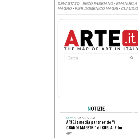
·
·
DEVASTATO
ENZO FABBIANO
EMANUELA
·
·
MAGNO
PIER DOMENICO MAGRI
CLAUDIO
N
OTIZIE
ROMA
| 06/08/2026
ARTE.it media partner de "I
GRANDI MAESTRI" di KUBLAI Film