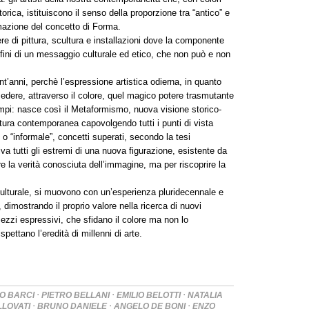
torica, istituiscono il senso della proporzione tra “antico” e
mazione del concetto di Forma.
pittura, scultura e installazioni dove la componente
fini di un messaggio culturale ed etico, che non può e non
nt’anni, perchè l’espressione artistica odierna, in quanto
sedere, attraverso il colore, quel magico potere trasmutante
 tempi: nasce così il Metaformismo, nuova visione storico-
ttura contemporanea capovolgendo tutti i punti di vista
” o “informale”, concetti superati, secondo la tesi
tiva tutti gli estremi di una nuova figurazione, esistente da
e la verità conosciuta dell’immagine, ma per riscoprire la
ulturale, si muovono con un’esperienza pluridecennale e
, dimostrando il proprio valore nella ricerca di nuovi
ezzi espressivi, che sfidano il colore ma non lo
ettano l’eredità di millenni di arte.
·
·
·
O BARCI
PIETRO BELLANI
EMILIO BELOTTI
NATALIA
·
·
·
LLOVATI
BRUNO DANIELE
ANGELO DE BONI
ENZO