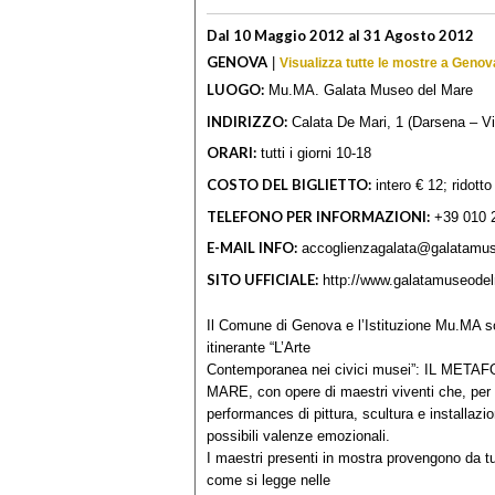
Dal 10 Maggio 2012 al 31 Agosto 2012
GENOVA
|
Visualizza tutte le mostre a Genov
LUOGO:
Mu.MA. Galata Museo del Mare
INDIRIZZO:
Calata De Mari, 1 (Darsena – V
ORARI:
tutti i giorni 10-18
COSTO DEL BIGLIETTO:
intero € 12; ridotto
TELEFONO PER INFORMAZIONI:
+39 010 
E-MAIL INFO:
accoglienzagalata@galatamus
SITO UFFICIALE:
http://www.galatamuseodel
Il Comune di Genova e l’Istituzione Mu.MA so
itinerante “L’Arte
Contemporanea nei civici musei”: IL M
MARE, con opere di maestri viventi che, per q
performances di pittura, scultura e installazio
possibili valenze emozionali.
I maestri presenti in mostra provengono da tut
come si legge nelle