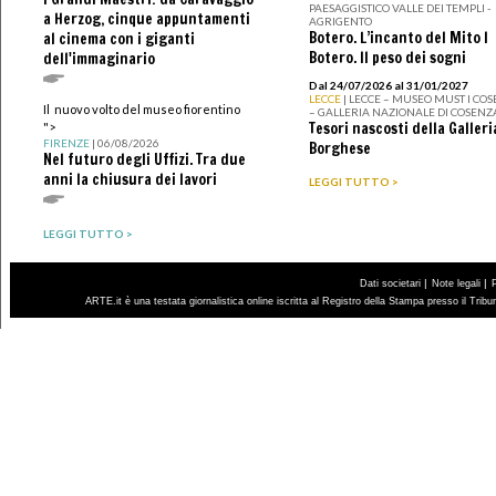
PAESAGGISTICO VALLE DEI TEMPLI -
a Herzog, cinque appuntamenti
AGRIGENTO
Botero. L’incanto del Mito I
al cinema con i giganti
Botero. Il peso dei sogni
dell'immaginario
Dal 24/07/2026 al 31/01/2027
LECCE
| LECCE – MUSEO MUST I CO
Il nuovo volto del museo fiorentino
– GALLERIA NAZIONALE DI COSENZ
Tesori nascosti della Galleri
">
FIRENZE
| 06/08/2026
Borghese
Nel futuro degli Uffizi. Tra due
anni la chiusura dei lavori
LEGGI TUTTO >
LEGGI TUTTO >
|
|
Dati societari
Note legali
ARTE.it è una testata giornalistica online iscritta al Registro della Stampa presso il Trib