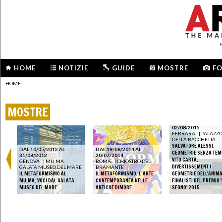
HOME
NOTIZIE
GUIDE
MOSTRE
F
HOME
MOSTRE
DAL 18/07/2015 AL
02/08/2015
FERRARA
|
PALAZZ
DELLA RACCHETTA
SALVATORE ALESSI.
DAL 10/05/2012 AL
DAL 19/06/2014 AL
GEOMETRIE SENZA TEM
31/08/2012
20/07/2014
VITO CARTA.
GENOVA
|
MU.MA.
ROMA
|
CHIOSTRO DEL
DIVERTISSEMENT /
GALATA MUSEO DEL MARE
BRAMANTE
IL METAFORMISMO AL
IL METAFORMISMO. L’ARTE
GEOMETRIE DELL'ANIMA
MU.MA. VOCI DAL GALATA
CONTEMPORANEA NELLE
FINALISTI DEL PREMIO '
MUSEO DEL MARE
ANTICHE DIMORE
SEGNO' 2015