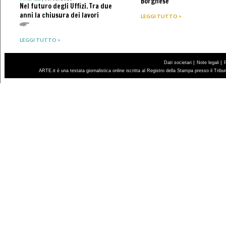
Borghese
Nel futuro degli Uffizi. Tra due
anni la chiusura dei lavori
LEGGI TUTTO >
LEGGI TUTTO >
|
|
Dati societari
Note legali
ARTE.it è una testata giornalistica online iscritta al Registro della Stampa presso il Trib