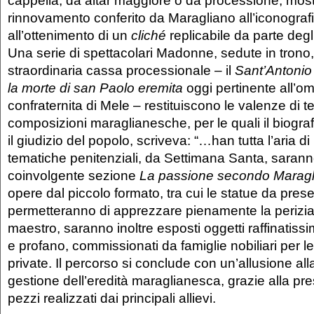
cappella, da altar maggiore o da processione, mostr
rinnovamento conferito da Maragliano all’iconografi
all’ottenimento di un
cliché
replicabile da parte degli 
Una serie di spettacolari Madonne, sedute in trono
straordinaria cassa processionale – il
Sant’Antonio
la morte di san Paolo eremita
oggi pertinente all’
confraternita di Mele – restituiscono le valenze di te
composizioni maraglianesche, per le quali il biograf
il giudizio del popolo, scriveva: “…han tutta l’aria d
tematiche penitenziali, da Settimana Santa, saranno 
coinvolgente sezione
La passione secondo Maragl
opere dal piccolo formato, tra cui le statue da pres
permetteranno di apprezzare pienamente la perizia
maestro, saranno inoltre esposti oggetti raffinatissi
e profano, commissionati da famiglie nobiliari per le
private. Il percorso si conclude con un’allusione a
gestione dell’eredità maraglianesca, grazie alla pr
pezzi realizzati dai principali allievi.