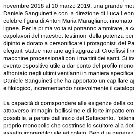
novembre 2018 al 10 marzo 2019, una grande most
Daniele Sanguineti e con la direzione di Luca Leonc
celebre figura di Anton Maria Maragliano, rinomato 
lignee. Per la prima volta si potranno ammirare, a co
capolavori del maestro, testimoni della potenza pe
dipinto e dorato a personificare i protagonisti del P
eleganti statue mariane agli aggraziati Crocifissi fi
macchine processionali con i martirii dei santi. Si tr
evento espositivo utile a dar conto del profilo monogr
affrontato negli ultimi vent’anni in maniera specific
Daniele Sanguineti che ha apportato un capillare ap
e filologico, incrementando notevolmente il catalog
La capacità di corrispondere alle esigenze della c
attraverso immagini bellissime e di forte impatto em
possibile, a partire dall’inizio del Settecento, l’otte
proprio monopolio che costrinse lo scultore alla do
assetto imprenditoriale articolato. Ben due generazio