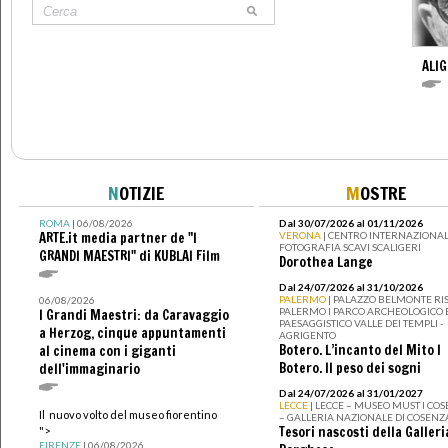
ALIG
N
OTIZIE
M
OSTRE
ROMA
| 06/08/2026
Dal 30/07/2026 al 01/11/2026
ARTE.it media partner de "I
VERONA
| CENTRO INTERNAZIONAL
FOTOGRAFIA SCAVI SCALIGERI
GRANDI MAESTRI" di KUBLAI Film
Dorothea Lange
Dal 24/07/2026 al 31/10/2026
PALERMO
| PALAZZO BELMONTE RIS
06/08/2026
PALERMO I PARCO ARCHEOLOGICO 
I Grandi Maestri: da Caravaggio
PAESAGGISTICO VALLE DEI TEMPLI -
a Herzog, cinque appuntamenti
AGRIGENTO
Botero. L’incanto del Mito I
al cinema con i giganti
Botero. Il peso dei sogni
dell'immaginario
Dal 24/07/2026 al 31/01/2027
LECCE
| LECCE – MUSEO MUST I CO
Il nuovo volto del museo fiorentino
– GALLERIA NAZIONALE DI COSENZ
Tesori nascosti della Galleri
">
FIRENZE
| 06/08/2026