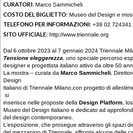
CURATORI:
Marco Sammicheli
COSTO DEL BIGLIETTO:
Museo del Design e most
TELEFONO PER INFORMAZIONI:
+39 02 724341
SITO UFFICIALE:
http://www.triennale.org
Dal 6 ottobre 2023 al 7 gennaio 2024 Triennale Mi
Tensione eleggerezza
, uno speciale percorso esp
designer e progettista italiano attivo da oltre 50 ann
La mostra – curata da
Marco Sammicheli
, Dirett
Design
Italiano di Triennale Milano,con progetto di allesti
si
inserisce nelle proposte della
Design Platform
, lo
Museo del Design Italiano e dedicato ad approfond
del design contemporaneo.
L’esposizione, che prosegue attraverso gli spazi de
del mezzanino di Triennale, affronta alcune delle ca