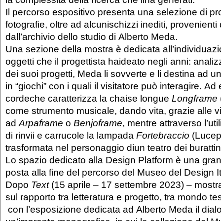
Il percorso espositivo presenta una selezione di prod
fotografie, oltre ad alcunischizzi inediti, provenient
dall’archivio dello studio di Alberto Meda.
Una sezione della mostra è dedicata all’individuazion
oggetti che il progettista haideato negli anni: anali
dei suoi progetti, Meda li sovverte e li destina ad 
in “giochi” con i quali il visitatore può interagire. A
cordeche caratterizza la chaise longue
Longframe
come strumento musicale, dando vita, grazie alle vi
ad
Arpaframe
o
Benjoframe
, mentre attraverso l’uti
di rinvii e carrucole la lampada
Fortebraccio
(Lucep
trasformata nel personaggio diun teatro dei burattin
Lo spazio dedicato alla Design Platform è una gra
posta alla fine del percorso del Museo del Design It
Dopo
Text
(15 aprile – 17 settembre 2023) – mostra
sul rapporto tra letteratura e progetto, tra mondo tes
con l’esposizione dedicata ad Alberto Meda il dia