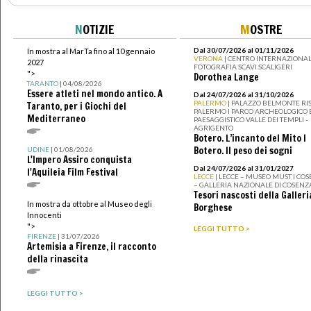
N
OTIZIE
M
OSTRE
Dal 30/07/2026 al 01/11/2026
In mostra al MarTa fino al 10 gennaio
VERONA
| CENTRO INTERNAZIONAL
2027
FOTOGRAFIA SCAVI SCALIGERI
">
Dorothea Lange
TARANTO
| 04/08/2026
Essere atleti nel mondo antico. A
Dal 24/07/2026 al 31/10/2026
PALERMO
| PALAZZO BELMONTE RIS
Taranto, per i Giochi del
PALERMO I PARCO ARCHEOLOGICO 
Mediterraneo
PAESAGGISTICO VALLE DEI TEMPLI -
AGRIGENTO
Botero. L’incanto del Mito I
Botero. Il peso dei sogni
UDINE
| 01/08/2026
L'Impero Assiro conquista
Dal 24/07/2026 al 31/01/2027
l'Aquileia Film Festival
LECCE
| LECCE – MUSEO MUST I CO
– GALLERIA NAZIONALE DI COSENZ
Tesori nascosti della Galleri
In mostra da ottobre al Museo degli
Borghese
Innocenti
">
LEGGI TUTTO >
FIRENZE
| 31/07/2026
Artemisia a Firenze, il racconto
della rinascita
LEGGI TUTTO >