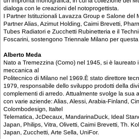
un’impronta monografica, in cui la collezione del 
dialoga con le creazioni del notoprogettista.
I Partner Istituzionali Lavazza Group e Salone del M
Partner Alias, Azimut Holding, Caimi Brevetti, Phar
Tubes Radiatori e Zucchetti Rubinetteria e il Techni
Foscarini, sostengono Triennale Milano per questa
Alberto Meda
Nato a Tremezzina (Como) nel 1945, si è laureato 
meccanica al
Politecnico di Milano nel 1969.È stato direttore tecn
1979, responsabile dello sviluppo prodotti della div
complementi di arredo. Attualmente svolge la sua att
con varie aziende: Alias, Alessi, Arabia-Finland, Cine
Colombodesign, Italtel
Telematica, JcDecaux, MandarinaDuck, Ideal Stand
Japan, Philips, Vitra, Olivetti, Caimi Brevetti, Th. K
Japan, Zucchetti, Arte Sella, UniFor.