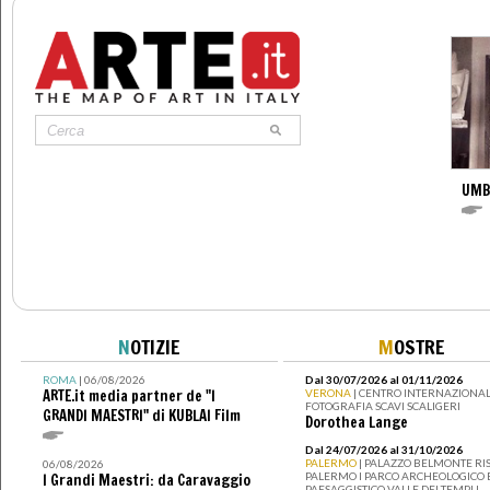
UMB
N
OTIZIE
M
OSTRE
ROMA
| 06/08/2026
Dal 30/07/2026 al 01/11/2026
ARTE.it media partner de "I
VERONA
| CENTRO INTERNAZIONAL
FOTOGRAFIA SCAVI SCALIGERI
GRANDI MAESTRI" di KUBLAI Film
Dorothea Lange
Dal 24/07/2026 al 31/10/2026
PALERMO
| PALAZZO BELMONTE RIS
06/08/2026
PALERMO I PARCO ARCHEOLOGICO 
I Grandi Maestri: da Caravaggio
PAESAGGISTICO VALLE DEI TEMPLI -