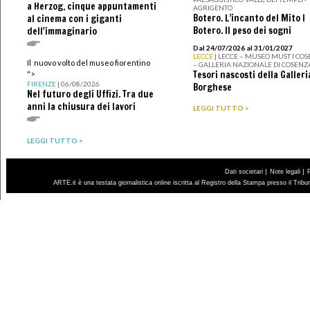
a Herzog, cinque appuntamenti
AGRIGENTO
Botero. L’incanto del Mito I
al cinema con i giganti
Botero. Il peso dei sogni
dell'immaginario
Dal 24/07/2026 al 31/01/2027
LECCE
| LECCE – MUSEO MUST I CO
Il nuovo volto del museo fiorentino
– GALLERIA NAZIONALE DI COSENZ
Tesori nascosti della Galleri
">
FIRENZE
| 06/08/2026
Borghese
Nel futuro degli Uffizi. Tra due
anni la chiusura dei lavori
LEGGI TUTTO >
LEGGI TUTTO >
|
|
Dati societari
Note legali
ARTE.it è una testata giornalistica online iscritta al Registro della Stampa presso il Trib