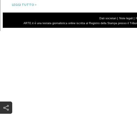
LEGGI TUTTO >
|
|
Dati societari
Note legali
ARTE.it è una testata giornalistica online iscritta al Registro della Stampa presso il Trib