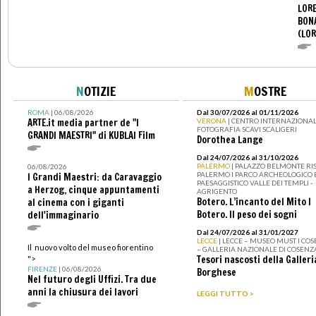
LORE
BON
(LOR
N
OTIZIE
M
OSTRE
ROMA
| 06/08/2026
Dal 30/07/2026 al 01/11/2026
ARTE.it media partner de "I
VERONA
| CENTRO INTERNAZIONAL
FOTOGRAFIA SCAVI SCALIGERI
GRANDI MAESTRI" di KUBLAI Film
Dorothea Lange
Dal 24/07/2026 al 31/10/2026
PALERMO
| PALAZZO BELMONTE RIS
06/08/2026
PALERMO I PARCO ARCHEOLOGICO 
I Grandi Maestri: da Caravaggio
PAESAGGISTICO VALLE DEI TEMPLI -
a Herzog, cinque appuntamenti
AGRIGENTO
Botero. L’incanto del Mito I
al cinema con i giganti
Botero. Il peso dei sogni
dell'immaginario
Dal 24/07/2026 al 31/01/2027
LECCE
| LECCE – MUSEO MUST I CO
Il nuovo volto del museo fiorentino
– GALLERIA NAZIONALE DI COSENZ
Tesori nascosti della Galleri
">
FIRENZE
| 06/08/2026
Borghese
Nel futuro degli Uffizi. Tra due
anni la chiusura dei lavori
LEGGI TUTTO >