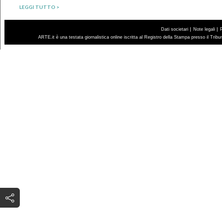
LEGGI TUTTO >
|
|
Dati societari
Note legali
ARTE.it è una testata giornalistica online iscritta al Registro della Stampa presso il Trib