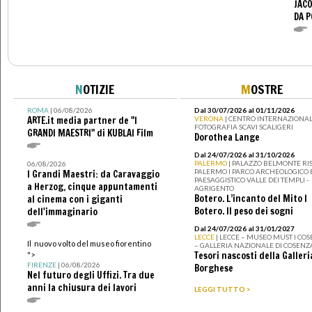
JACO
DA 
N
OTIZIE
M
OSTRE
ROMA
| 06/08/2026
Dal 30/07/2026 al 01/11/2026
ARTE.it media partner de "I
VERONA
| CENTRO INTERNAZIONAL
FOTOGRAFIA SCAVI SCALIGERI
GRANDI MAESTRI" di KUBLAI Film
Dorothea Lange
Dal 24/07/2026 al 31/10/2026
PALERMO
| PALAZZO BELMONTE RIS
06/08/2026
PALERMO I PARCO ARCHEOLOGICO 
I Grandi Maestri: da Caravaggio
PAESAGGISTICO VALLE DEI TEMPLI -
a Herzog, cinque appuntamenti
AGRIGENTO
Botero. L’incanto del Mito I
al cinema con i giganti
Botero. Il peso dei sogni
dell'immaginario
Dal 24/07/2026 al 31/01/2027
LECCE
| LECCE – MUSEO MUST I CO
Il nuovo volto del museo fiorentino
– GALLERIA NAZIONALE DI COSENZ
Tesori nascosti della Galleri
">
FIRENZE
| 06/08/2026
Borghese
Nel futuro degli Uffizi. Tra due
anni la chiusura dei lavori
LEGGI TUTTO >