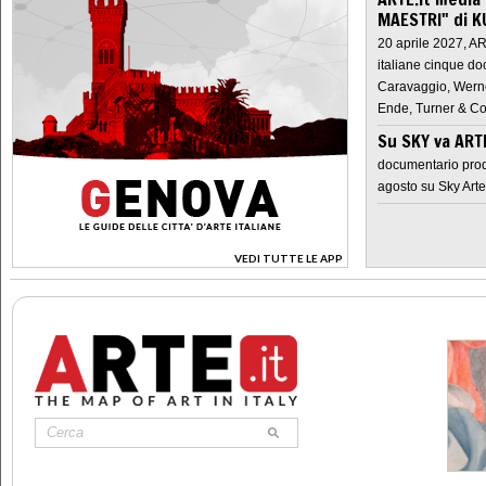
MAESTRI" di K
20 aprile 2027, A
italiane cinque do
Caravaggio, Werne
Ende, Turner & Co
Su SKY va AR
documentario prod
agosto su Sky Arte
VEDI TUTTE LE APP
>