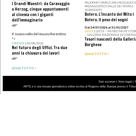
PALERMO I PARCO ARCHEOLOGICO 
I Grandi Maestri: da Caravaggio
PAESAGGISTICO VALLE DEI TEMPLI -
a Herzog, cinque appuntamenti
AGRIGENTO
Botero. L’incanto del Mito I
al cinema con i giganti
Botero. Il peso dei sogni
dell'immaginario
Dal 24/07/2026 al 31/01/2027
LECCE
| LECCE – MUSEO MUST I CO
Il nuovo volto del museo fiorentino
– GALLERIA NAZIONALE DI COSENZ
Tesori nascosti della Galleri
">
FIRENZE
| 06/08/2026
Borghese
Nel futuro degli Uffizi. Tra due
anni la chiusura dei lavori
LEGGI TUTTO >
LEGGI TUTTO >
|
|
Dati societari
Note legali
ARTE.it è una testata giornalistica online iscritta al Registro della Stampa presso il Trib