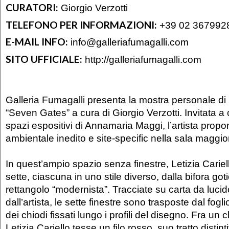
CURATORI:
Giorgio Verzotti
TELEFONO PER INFORMAZIONI:
+39 02 367992
E-MAIL INFO:
info@galleriafumagalli.com
SITO UFFICIALE:
http://galleriafumagalli.com
Galleria Fumagalli presenta la mostra personale di L
“Seven Gates” a cura di Giorgio Verzotti. Invitata a 
spazi espositivi di Annamaria Maggi, l’artista propo
ambientale inedito e site-specific nella sala maggior
In quest’ampio spazio senza finestre, Letizia Carie
sette, ciascuna in uno stile diverso, dalla bifora got
rettangolo “modernista”. Tracciate su carta da luci
dall’artista, le sette finestre sono trasposte dal fogl
dei chiodi fissati lungo i profili del disegno. Fra un c
Letizia Cariello tesse un filo rosso, suo tratto distin