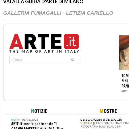
VAI ALLA GUIDA D'ARTE DI MILANO
·
GALLERIA FUMAGALLI
LETIZIA CARIELLO
TOM
FINI
PANI
N
OTIZIE
M
OSTRE
ROMA
| 06/08/2026
Dal 30/07/2026 al 01/11/2026
ARTE.it media partner de "I
VERONA
| CENTRO INTERNAZIONAL
FOTOGRAFIA SCAVI SCALIGERI