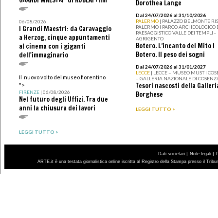
GRANDI MAESTRI" di KUBLAI Film
Dorothea Lange
Dal 24/07/2026 al 31/10/2026
PALERMO
| PALAZZO BELMONTE RIS
06/08/2026
PALERMO I PARCO ARCHEOLOGICO 
I Grandi Maestri: da Caravaggio
PAESAGGISTICO VALLE DEI TEMPLI -
a Herzog, cinque appuntamenti
AGRIGENTO
Botero. L’incanto del Mito I
al cinema con i giganti
Botero. Il peso dei sogni
dell'immaginario
Dal 24/07/2026 al 31/01/2027
LECCE
| LECCE – MUSEO MUST I CO
Il nuovo volto del museo fiorentino
– GALLERIA NAZIONALE DI COSENZ
Tesori nascosti della Galleri
">
FIRENZE
| 06/08/2026
Borghese
Nel futuro degli Uffizi. Tra due
anni la chiusura dei lavori
LEGGI TUTTO >
LEGGI TUTTO >
|
|
Dati societari
Note legali
ARTE.it è una testata giornalistica online iscritta al Registro della Stampa presso il Trib