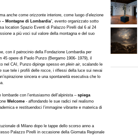
a anche come orizzonte interiore, come luogo d’elezione
 – Montagne di Lombardia
”, evento organizzato sotto
osa location Spazio Eventi di Palazzo Pirelli dal 6 al 24
lessione a più voci sul valore della montagna e del suo
e, con il patrocinio della Fondazione Lombardia per
en 45 opere di Paolo Punzo (Bergamo 1906- 1979), il
iuto nel CAI, Punzo dipinge spesso
en plein air
, scalando le
sue tele i profili delle rocce, i riflessi della luce sui nevai
n’ispirazione sincera e una spontaneità esecutiva che lo
na.
me lombarde con l’entusiasmo dell’alpinista –
spiega
ione
Welcome
- affondando le sue radici nel realismo
ademica e restituendoci l’immagine vibrante e materica di
tuzionale di Milano dopo le tappe dello scorso anno a
stesso Palazzo Pirelli in occasione della Giornata Regionale