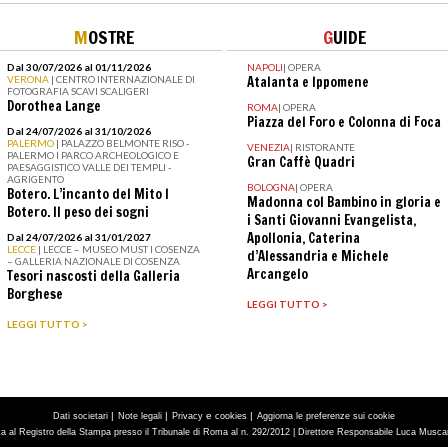
M
OSTRE
G
UIDE
Dal 30/07/2026 al 01/11/2026
NAPOLI
|
OPERA
VERONA
| CENTRO INTERNAZIONALE DI
Atalanta e Ippomene
FOTOGRAFIA SCAVI SCALIGERI
Dorothea Lange
ROMA
|
OPERA
Piazza del Foro e Colonna di Foca
Dal 24/07/2026 al 31/10/2026
PALERMO
| PALAZZO BELMONTE RISO -
VENEZIA
|
RISTORANTE
PALERMO I PARCO ARCHEOLOGICO E
Gran Caffè Quadri
PAESAGGISTICO VALLE DEI TEMPLI -
AGRIGENTO
BOLOGNA
|
OPERA
Botero. L’incanto del Mito I
Madonna col Bambino in gloria e
Botero. Il peso dei sogni
i Santi Giovanni Evangelista,
Apollonia, Caterina
Dal 24/07/2026 al 31/01/2027
LECCE
| LECCE – MUSEO MUST I COSENZA
d’Alessandria e Michele
– GALLERIA NAZIONALE DI COSENZA
Arcangelo
Tesori nascosti della Galleria
Borghese
LEGGI TUTTO >
LEGGI TUTTO >
|
|
e
|
Dati societari
Note legali
Privacy
cookies
Aggiorna le preferenze sui cookie
tta al Registro della Stampa presso il Tribunale di Roma al n. 292/2012 | Direttore Responsabile Luca Muscarà 