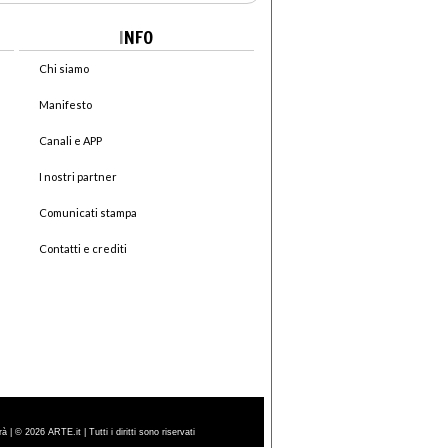
I
NFO
Chi siamo
Manifesto
Canali e APP
I nostri partner
Comunicati stampa
Contatti e crediti
| © 2026 ARTE.it | Tutti i diritti sono riservati