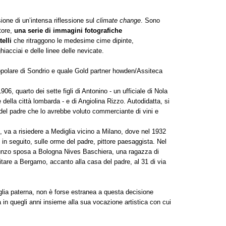
ione di un’intensa riflessione sul
climate change
. Sono
ttore,
una serie di immagini fotografiche
elli
che ritraggono le medesime cime dipinte,
hiacciai e delle linee delle nevicate.
polare di Sondrio e quale Gold partner howden/Assiteca
, quarto dei sette figli di Antonino - un ufficiale di Nola
re della città lombarda - e di Angiolina Rizzo. Autodidatta, si
à del padre che lo avrebbe voluto commerciante di vini e
, va a risiedere a Mediglia vicino a Milano, dove nel 1932
, in seguito, sulle orme del padre, pittore paesaggista. Nel
unzo sposa a Bologna Nives Baschiera, una ragazza di
itare a Bergamo, accanto alla casa del padre, al 31 di via
iglia paterna, non è forse estranea a questa decisione
in quegli anni insieme alla sua vocazione artistica con cui