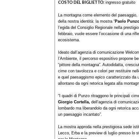
COSTO DEL BIGLIETTO:
ingresso gratuito
La montagna come elemento del paesaggio, m
della nostra identità: la mostra “
Paolo Punzo
l’egida del Consiglio Regionale nella prestigi
febbraio, vuole essere l’occasione di una rif
ecosistema.
Ideato dall’agenzia di comunicazione Welcom
l’Ambiente, il percorso espositivo propone b
“pittore della montagna”. Autodidatta, cresc
cime con tavolozza e colori per restituire nelle 
e quel paesaggismo epico caratterizzato da u
allontano da ogni retorica legata alla montag
“I quadri di Punzo ritraggono le principali ci
Giorgio Cortella,
dell’agenzia di comunicaz
lombardo ma liberandolo da ogni retorica acc
un paesaggio incantato”.
La mostra approda nella prestigiosa sede isti
Lecco, Erba e la preview di luglio presso lo 