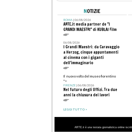
N
OTIZIE
ROMA
| 06/08/2026
ARTE.it media partner de "I
GRANDI MAESTRI" di KUBLAI Film
06/08/2026
I Grandi Maestri: da Caravaggio
a Herzog, cinque appuntamenti
al cinema con i giganti
dell'immaginario
Il nuovo volto del museo fiorentino
">
FIRENZE
| 06/08/2026
Nel futuro degli Uffizi. Tra due
anni la chiusura dei lavori
LEGGI TUTTO >
ARTE.it è una testata giornalistica online iscri