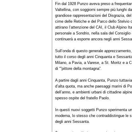
Fin dal 1928 Punzo aveva preso a frequentare
Valtellina, con soggiorni sempre più lunghi da 
grandiose rappresentazioni del Disgrazia, del 
cime delle Retiche e del Parco dello Stelvio
attirano l’attenzione del CAI, il Club Alpino 
personale a Sondrio, nella sala del Consigli
continuerà a esporre ancora negli anni Sessa
Sull’onda di questo generale apprezzamento, s
tutto il corso degli anni Cinquanta e Sessanta
Milano, a Pavia, a Varese, a St. Moritz e a 
di “”pittore della montagna”.
A partire dagli anni Cinquanta, Punzo tuttavi
d’alta quota, ma anche paesaggi marini di Por
dell’anno, e ambienti urbani di cittadine a
spesso ospite del fratello Paolo.
In questi nuovi soggetti Punzo sperimenta uno 
moderna, lo stesso che contraddistingue le sue
degli anni Sessanta.