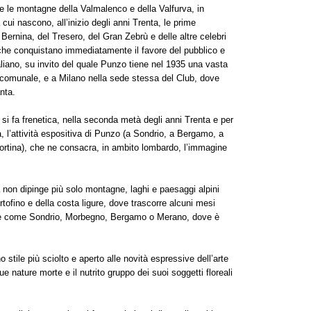
 le montagne della Valmalenco e della Valfurva, in
cui nascono, all’inizio degli anni Trenta, le prime
Bernina, del Tresero, del Gran Zebrù e delle altre celebri
 che conquistano immediatamente il favore del pubblico e
Italiano, su invito del quale Punzo tiene nel 1935 una vasta
o comunale, e a Milano nella sede stessa del Club, dove
nta.
i fa frenetica, nella seconda metà degli anni Trenta e per
, l’attività espositiva di Punzo (a Sondrio, a Bergamo, a
Cortina), che ne consacra, in ambito lombardo, l’immagine
a non dipinge più solo montagne, laghi e paesaggi alpini
tofino e della costa ligure, dove trascorre alcuni mesi
lpine come Sondrio, Morbegno, Bergamo o Merano, dove è
stile più sciolto e aperto alle novità espressive dell’arte
 nature morte e il nutrito gruppo dei suoi soggetti floreali