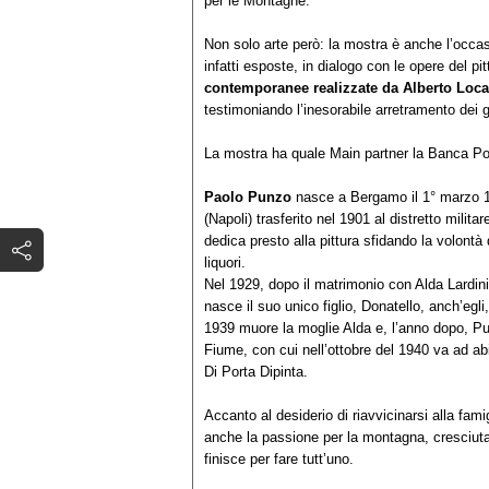
per le Montagne.
Non solo arte però: la mostra è anche l’occas
infatti esposte, in dialogo con le opere del pi
contemporanee realizzate da Alberto Locat
testimoniando l’inesorabile arretramento dei g
La mostra ha quale Main partner la Banca Po
Paolo Punzo
nasce a Bergamo il 1° marzo 1906
(Napoli) trasferito nel 1901 al distretto milita
dedica presto alla pittura sfidando la volont
liquori.
Nel 1929, dopo il matrimonio con Alda Lardini
nasce il suo unico figlio, Donatello, anch’egli
1939 muore la moglie Alda e, l’anno dopo, P
Fiume, con cui nell’ottobre del 1940 va ad ab
Di Porta Dipinta.
Accanto al desiderio di riavvicinarsi alla fam
anche la passione per la montagna, cresciuta 
finisce per fare tutt’uno.