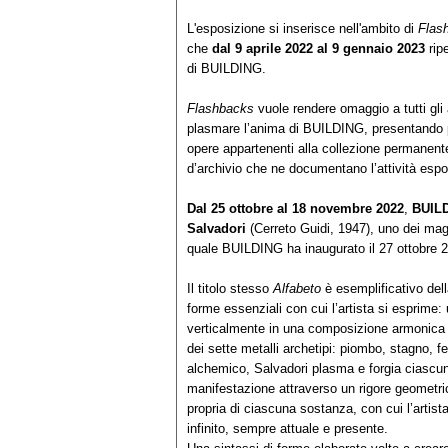
L'esposizione si inserisce nell'ambito di
Flas
che
dal 9 aprile 2022 al 9 gennaio 2023
ripe
di BUILDING.
Flashbacks
vuole rendere omaggio a tutti gli a
plasmare l’anima di BUILDING, presentando pe
opere appartenenti alla collezione permanente
d’archivio che ne documentano l’attività espos
Dal 25 ottobre al 18 novembre 2022
,
BUIL
Salvadori
(Cerreto Guidi, 1947), uno dei maggi
quale BUILDING ha inaugurato il 27 ottobre 
Il titolo stesso
Alfabeto
è esemplificativo dell
forme essenziali con cui l’artista si esprime:
verticalmente in una composizione armonica d
dei sette metalli archetipi: piombo, stagno, f
alchemico, Salvadori plasma e forgia ciascu
manifestazione attraverso un rigore geometri
propria di ciascuna sostanza, con cui l’artista
infinito, sempre attuale e presente.