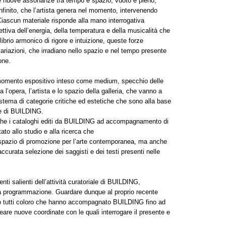
re nuove assonanze tra tempo e spazio, vuoto e pieno,
nfinito, che l’artista genera nel momento, intervenendo
 Ciascun materiale risponde alla mano interrogativa
ettiva dell’energia, della temperatura e della musicalità che
ibrio armonico di rigore e intuizione, queste forze
 variazioni, che irradiano nello spazio e nel tempo presente
one.
momento espositivo inteso come medium, specchio delle
 l’opera, l’artista e lo spazio della galleria, che vanno a
istema di categorie critiche ed estetiche che sono alla base
ne di BUILDING.
he i cataloghi editi da BUILDING ad accompagnamento di
ato allo studio e alla ricerca che
pazio di promozione per l’arte contemporanea, ma anche
accurata selezione dei saggisti e dei testi presenti nelle
ti salienti dell’attività curatoriale di BUILDING,
ua programmazione. Guardare dunque al proprio recente
so tutti coloro che hanno accompagnato BUILDING fino ad
eare nuove coordinate con le quali interrogare il presente e