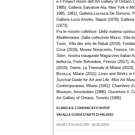
e il Project Room dell’Art Gallery of Ontario
1985); Galleria Salvatore Ala, New York e Mi
1985, 1981); Galleria Lucrezia De Domizio, P
Galleria Lucio Amelio, Napoli (1978); Galleria
(1973).
Fra le mostre collettive:
Della materia spiritua
Mediterranea. Dalla collezione Maxxi,
Villa 
Tunis, Villa des arts de Rabat (2018); Fonda
Cirva
(2018)
;
Museo Novecento, Firenze,
Un
Stein
, mostra inaugurale Magazzino Italian A
bellezza
, Forte Belvedere, Firenze (2017);
Au
(2015);
Trame,
La Triennale di Milano (2014)
Bicocca, Milano (2011
); Lives and Works in I
Survival Guide for Art and Life, Mori
Art Mus
Contemporanea, Milano (1991); Chambres d’
Museum, Amsterdam (1986);
Ouverture II
, C
Art Gallery of Ontario, Toronto (1985).
SCARICA IL COMUNICATO IN PDF
VAI ALLA GUIDA D'ARTE DI MILANO
·
REMO SALVADORI
BUILDING