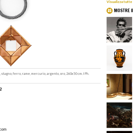
Visualizza tutte
MOSTRE I
 stagno, ferro, rame, mercurio, argento, oro, 260x50 cm. I Ph.
22
.com