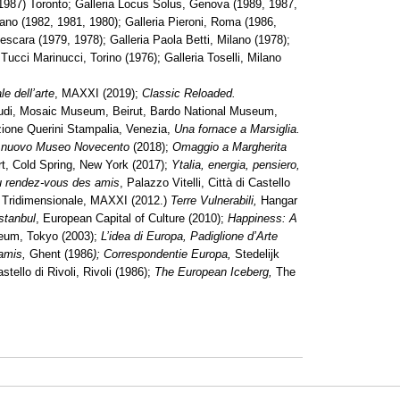
 (1987) Toronto; Galleria Locus Solus, Genova (1989, 1987,
lano (1982, 1981, 1980); Galleria Pieroni, Roma (1986,
escara (1979, 1978); Galleria Paola Betti, Milano (1978);
 Tucci Marinucci, Torino (1976); Galleria Toselli, Milano
le dell’arte
, MAXXI (2019);
Classic Reloaded.
Audi, Mosaic Museum, Beirut, Bardo National Museum,
zione Querini Stampalia, Venezia,
Una fornace a Marsiglia.
 nuovo Museo Novecento
(2018);
Omaggio a Margherita
rt, Cold Spring, New York (2017);
Ytalia, energia, pensiero,
 rendez-vous des amis
, Palazzo Vitelli, Città di Castello
; Tridimensionale, MAXXI (2012.)
Terre Vulnerabili,
Hangar
stanbul
, European Capital of Culture (2010);
Happiness: A
eum, Tokyo (2003);
L’idea di Europa, Padiglione d’Arte
amis,
Ghent (1986
); Correspondentie Europa,
Stedelijk
astello di Rivoli, Rivoli (1986);
The European Iceberg,
The