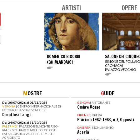
ARTISTI
OPERE
DOMENICO BIGORDI
SALONE DEI CINQUE
(GHIRLANDAIO)
SIMONE DEL POLLAIO
CRONACA)
PALAZZO VECCHIO
M
OSTRE
G
UIDE
Dal 30/07/2026 al 01/11/2026
GENOVA
|
RISTORANTE
VERONA
| CENTRO INTERNAZIONALE DI
Ombre Rosse
FOTOGRAFIA SCAVI SCALIGERI
Dorothea Lange
FIRENZE
|
OPERA
Plurimo 1962-1963, n.7, Opposti
Dal 24/07/2026 al 31/10/2026
PALERMO
| PALAZZO BELMONTE RISO -
CASERTA
|
MONUMENTO
PALERMO I PARCO ARCHEOLOGICO E
Aperia
PAESAGGISTICO VALLE DEI TEMPLI -
AGRIGENTO