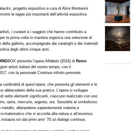
hbacks
, progetto espositivo a cura di Alice Montanini
rcorre le tappe più importanti dell’attività espositiva
rtisti, i curatori e i saggisti che hanno contribuito a
r la prima volta in maniera organica una selezione di
 della galleria, accompagnate dai cataloghi e dai materiali
itiva degli ultimi cinque anni.
DING
BOX presenta l’opera
Alfabeto
(2016) di
Remo
ori artisti italiani del nostro tempo, con il
2017, con la personale
Continuo infinito presente.
a cardinalità di quest’opera, che presenta gli elementi e le
 un abbecedario della sua pratica. L’opera si sviluppa
i sette elementi significanti, ciascuno realizzato con uno
erro, rame, mercurio, argento, oro. Sensibile al simbolismo
n metallo, alterandone sapientemente materia e
co-matematico che si accorda alla natura e all’essenza
 instaura sin dai primi anni ‘70 un dialogo continuo,