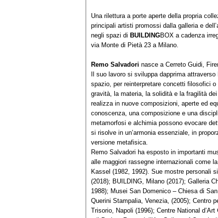
Una rilettura a porte aperte della propria col
principali artisti promossi dalla galleria e dell
negli spazi di
BUILDING
BOX a cadenza irrego
via Monte di Pietà 23 a Milano.
Remo Salvadori
nasce a Cerreto Guidi, Fire
Il suo lavoro si sviluppa dapprima attraverso 
spazio, per reinterpretare concetti filosofici o 
gravità, la materia, la solidità e la fragilità d
realizza in nuove composizioni, aperte ed equil
conoscenza, una composizione e una discipli
metamorfosi e alchimia possono evocare dettam
si risolve in un’armonia essenziale, in propor
versione metafisica.
Remo Salvadori ha esposto in importanti musei
alle maggiori rassegne internazionali come l
Kassel (1982, 1992). Sue mostre personali s
(2018); BUILDING, Milano (2017); Galleria Ch
1988); Musei San Domenico – Chiesa di San
Querini Stampalia, Venezia, (2005); Centro p
Trisorio, Napoli (1996); Centre National d’Art