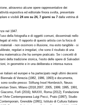
lezione, attraverso alcune opere rappresentative dei
’attività espositiva ed editoriale finora svolta, presentate
lare e visibili
24 ore su 24, 7 giorni su 7
dalla vetrina di
nze nel 1947.
l’uso della fotografia e di oggetti comuni, disseminati nello
legati al mito. Il rapporto di questo artista con la forza di
ei materiali - non ossimoro o illusione, ma esito tangibile - si
ibrate, regolari e irregolari, che sono il risultato di una
na matematica che ha sempre praticato. Se i concetti di
i della tradizione storica, l’esito delle opere di Salvadori
zioni, in geometrie e in una deliberata e intensa nuova
 italiani ed europei e ha partecipato negli ultimi decenni
a Biennale di Venezia (1982, 1986, 1993) e documenta,
i sono svolte presso: Stiftung Insel Hombroich, Neuss
ristian Stein, Milano (2018,2007, 2005, 1999, 1995, 1991,
 Giacomo, Forlì (2016); MAXXI, Roma (2012); Fondazione
er l’Arte Contemporanea Luigi Pecci, Prato (1997); Studio
 Contemporain, Grenoble (1991); Istituto di Cultura Italiano