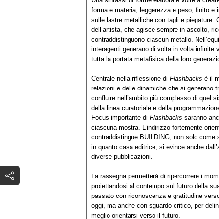
Una sintassi di forme elaborate volte a crea
forma e materia, leggerezza e peso, finito e i
sulle lastre metalliche con tagli e piegature.
dell’artista, che agisce sempre in ascolto, ric
contraddistinguono ciascun metallo. Nell’equil
interagenti generano di volta in volta infinite
tutta la portata metafisica della loro generazi
Centrale nella riflessione di
Flashbacks
è il 
relazioni e delle dinamiche che si generano tra
confluire nell’ambito più complesso di quel s
della linea curatoriale e della programmazio
Focus importante di
Flashbacks
saranno anc
ciascuna mostra. L’indirizzo fortemente orient
contraddistingue BUILDING, non solo come s
in quanto casa editrice, si evince anche dall’
diverse pubblicazioni.
La rassegna permetterà di ripercorrere i momen
proiettandosi al contempo sul futuro della s
passato con riconoscenza e gratitudine ver
oggi, ma anche con sguardo critico, per delin
meglio orientarsi verso il futuro.