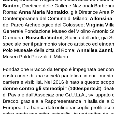
Santori
, Direttrice delle Gallerie Nazionali Barberini
Roma;
Anna Maria Montaldo
, già Direttrice Area
Contemporanea del Comune di Milano;
Alfonsina
del Parco Archeologico del Colosseo;
Virginia Vill
Generale Fondazione Museo del Violino Antonio Str
Cremona;
Rossella Vodret
, Storica dell’arte, già 
speciale per il patrimonio storico artistico ed etnoan
Polo Museale della città di Roma;
Annalisa Zanni
,
Museo Poldi Pezzoli di Milano.
Fondazione Bracco da tempo è impegnata per contr
costruzione di una società paritetica, in cui il merito s
carriera e visibilità. Nel 2016 è nato a questo scopo
donne contro gli stereotipi”
(
100esperte.it
) idea
di Pavia e dall’Associazione Gi.U.Li.A., sviluppat
Bracco, grazie alla Rappresentanza in Italia dell
Europea. La banca dati online raccoglie profili eccel
selezionate con criteri scientifici, in vari settori del 