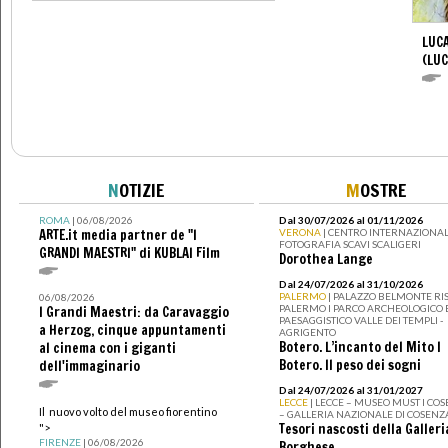
LUCA
(LUC
N
OTIZIE
M
OSTRE
ROMA
| 06/08/2026
Dal 30/07/2026 al 01/11/2026
ARTE.it media partner de "I
VERONA
| CENTRO INTERNAZIONAL
FOTOGRAFIA SCAVI SCALIGERI
GRANDI MAESTRI" di KUBLAI Film
Dorothea Lange
Dal 24/07/2026 al 31/10/2026
PALERMO
| PALAZZO BELMONTE RIS
06/08/2026
PALERMO I PARCO ARCHEOLOGICO 
I Grandi Maestri: da Caravaggio
PAESAGGISTICO VALLE DEI TEMPLI -
a Herzog, cinque appuntamenti
AGRIGENTO
Botero. L’incanto del Mito I
al cinema con i giganti
Botero. Il peso dei sogni
dell'immaginario
Dal 24/07/2026 al 31/01/2027
LECCE
| LECCE – MUSEO MUST I CO
Il nuovo volto del museo fiorentino
– GALLERIA NAZIONALE DI COSENZ
Tesori nascosti della Galleri
">
FIRENZE
| 06/08/2026
Borghese