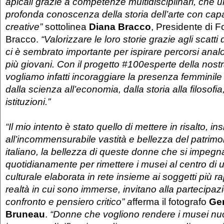
apicali grazie a competenze multidisciplinari, che
profonda conoscenza della storia dell’arte con capa
creative”
sottolinea
Diana Bracco
, Presidente di 
Bracco.
“Valorizzare le loro storie grazie agli scatt
ci è sembrato importante per ispirare percorsi analo
più giovani. Con il progetto #100esperte della nos
vogliamo infatti incoraggiare la presenza femminile i
dalla scienza all’economia, dalla storia alla filosofia,
istituzioni.”
“Il mio intento è stato quello di mettere in risalto, i
all’incommensurabile vastità e bellezza del patrimon
italiano, la bellezza di queste donne che si impeg
quotidianamente per rimettere i musei al centro di
culturale elaborata in rete insieme ai soggetti più r
realtà in cui sono immerse, invitano alla partecipaz
confronto e pensiero critico” a
fferma il fotografo
Ge
Bruneau
.
“Donne che vogliono rendere i musei nuo