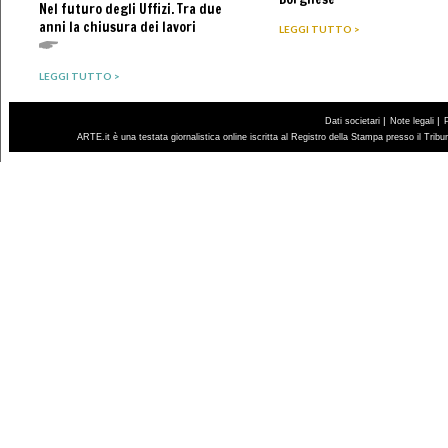
Nel futuro degli Uffizi. Tra due
anni la chiusura dei lavori
LEGGI TUTTO >
LEGGI TUTTO >
|
|
Dati societari
Note legali
ARTE.it è una testata giornalistica online iscritta al Registro della Stampa presso il Trib