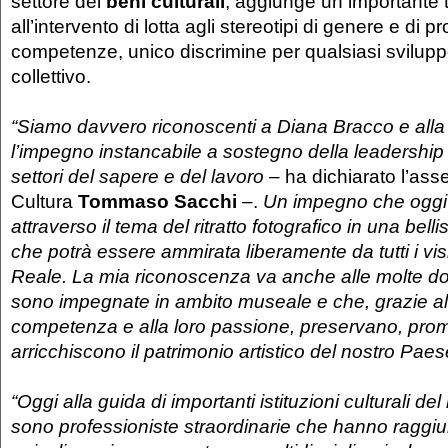
settore dei
beni culturali
, aggiunge un importante 
all’intervento di lotta agli stereotipi di genere e di 
competenze, unico discrimine per qualsiasi svilup
collettivo.
“Siamo davvero riconoscenti a Diana Bracco e all
l’impegno instancabile a sostegno della leadership fe
settori del sapere e del lavoro
– ha dichiarato l’ass
Cultura
Tommaso Sacchi
–.
Un impegno che oggi 
attraverso il tema del ritratto fotografico in una bel
che potrà essere ammirata liberamente da tutti i visi
Reale. La mia riconoscenza va anche alle molte d
sono impegnate in ambito museale e che, grazie all
competenza e alla loro passione, preservano, pr
arricchiscono il patrimonio artistico del nostro Paes
“Oggi alla guida di importanti istituzioni culturali de
sono professioniste straordinarie che hanno raggiu