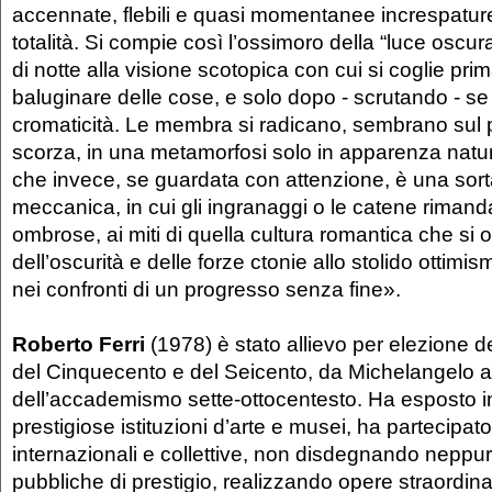
accennate, flebili e quasi momentanee increspatur
totalità. Si compie così l’ossimoro della “luce oscur
di notte alla visione scotopica con cui si coglie prima
baluginare delle cose, e solo dopo - scrutando - s
cromaticità. Le membra si radicano, sembrano sul pu
scorza, in una metamorfosi solo in apparenza natura
che invece, se guardata con attenzione, è una sorta
meccanica, in cui gli ingranaggi o le catene rimand
ombrose, ai miti di quella cultura romantica che si
dell’oscurità e delle forze ctonie allo stolido ottimi
nei confronti di un progresso senza fine».
Roberto Ferri
(1978) è stato allievo per elezione d
del Cinquecento e del Seicento, da Michelangelo a
dell’accademismo sette-ottocentesto. Ha esposto in
prestigiose istituzioni d’arte e musei, ha partecipato
internazionali e collettive, non disdegnando nepp
pubbliche di prestigio, realizzando opere straordin