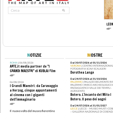
LEON
N
OTIZIE
M
OSTRE
ROMA
| 06/08/2026
Dal 30/07/2026 al 01/11/2026
ARTE.it media partner de "I
VERONA
| CENTRO INTERNAZIONAL
FOTOGRAFIA SCAVI SCALIGERI
GRANDI MAESTRI" di KUBLAI Film
Dorothea Lange
Dal 24/07/2026 al 31/10/2026
PALERMO
| PALAZZO BELMONTE RIS
06/08/2026
PALERMO I PARCO ARCHEOLOGICO 
I Grandi Maestri: da Caravaggio
PAESAGGISTICO VALLE DEI TEMPLI -
a Herzog, cinque appuntamenti
AGRIGENTO
Botero. L’incanto del Mito I
al cinema con i giganti
Botero. Il peso dei sogni
dell'immaginario
Dal 24/07/2026 al 31/01/2027
LECCE
| LECCE – MUSEO MUST I CO
Il nuovo volto del museo fiorentino
– GALLERIA NAZIONALE DI COSENZ