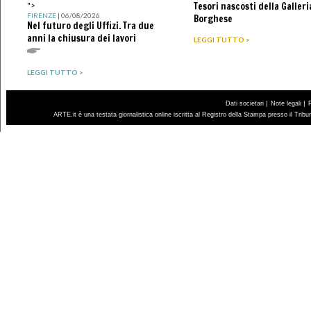
Tesori nascosti della Galleri
">
FIRENZE
| 06/08/2026
Borghese
Nel futuro degli Uffizi. Tra due
anni la chiusura dei lavori
LEGGI TUTTO >
LEGGI TUTTO >
|
|
Dati societari
Note legali
ARTE.it è una testata giornalistica online iscritta al Registro della Stampa presso il Trib