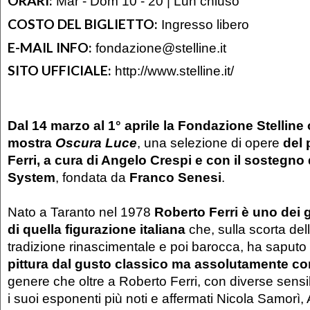
ORARI:
Mar - Dom 10 - 20 | Lun chiuso
COSTO DEL BIGLIETTO:
Ingresso libero
E-MAIL INFO:
fondazione@stelline.it
SITO UFFICIALE:
http://www.stelline.it/
Dal 14 marzo al 1° aprile la Fondazione Stelline 
mostra
Oscura Luce
, una selezione di opere
del 
Ferri, a cura di Angelo Crespi e con il sostegno 
System
, fondata da
Franco Senesi
.
Nato a Taranto nel 1978
Roberto Ferri è uno dei 
di quella figurazione italiana
che, sulla scorta del
tradizione rinascimentale e poi barocca, ha saputo
pittura dal gusto classico ma assolutamente 
genere che oltre a Roberto Ferri, con diverse sensib
i suoi esponenti più noti e affermati Nicola Samorì,