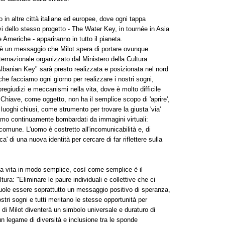
in altre città italiane ed europee, dove ogni tappa
i dello stesso progetto - The Water Key, in tournée in Asia
Americhe - appariranno in tutto il pianeta.
è un messaggio che Milot spera di portare ovunque.
ternazionale organizzato dal Ministero della Cultura
"Albanian Key" sarà presto realizzata e posizionata nel nord
he facciamo ogni giorno per realizzare i nostri sogni,
egiudizi e meccanismi nella vita, dove è molto difficile
a Chiave, come oggetto, non ha il semplice scopo di 'aprire',
 luoghi chiusi, come strumento per trovare la giusta 'via'
amo continuamente bombardati da immagini virtuali:
comune. L'uomo è costretto all'incomunicabilità e, di
a' di una nuova identità per cercare di far riflettere sulla
a la vita in modo semplice, così come semplice è il
ra: "Eliminare le paure individuali e collettive che ci
 vuole essere soprattutto un messaggio positivo di speranza,
nostri sogni e tutti meritano le stesse opportunità per
 di Milot diventerà un simbolo universale e duraturo di
n legame di diversità e inclusione tra le sponde