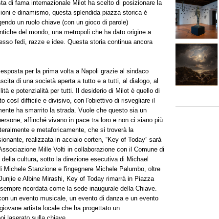
sta di fama internazionale Milot ha scelto di posizionare la
zioni e dinamismo, questa splendida piazza storica è
lgendo un ruolo chiave (con un gioco di parole)
ù antiche del mondo, una metropoli che ha dato origine a
esso fedi, razze e idee. Questa storia continua ancora
esposta per la prima volta a Napoli grazie al sindaco
scita di una società aperta a tutto e a tutti, al dialogo, al
tà e potenzialità per tutti. Il desiderio di Milot è quello di
sì difficile e divisivo, con l'obiettivo di risvegliare il
mente ha smarrito la strada. Vuole che questo sia un
 persone, affinché vivano in pace tra loro e non ci siano più
etteralmente e metaforicamente, che si troverà la
onante, realizzata in acciaio corten, “Key of Today” sarà
l'Associazione Mille Volti in collaborazione con il Comune di
 della cultura
,
sotto la direzione esecutiva di Michael
di Michele Stanzione e l'ingegnere Michele Palumbo, oltre
Junjie e Albine Mirashi, Key of Today rimarrà in Piazza
à sempre ricordata come la sede inaugurale della Chiave.
con un evento musicale, un evento di danza e un evento
iovane artista locale che ha progettato un
i laserato sulla chiave.