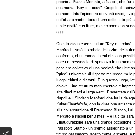
proprio a Piazza Mercato, a Napoli, che l'arti
sua nuova "Key of Today". Crogiolo di ispira
sempre stata l'epicentro di eventi civici, svo
nell'affascinante storia di una delle città pi
molte civiltà e culture, mescolando con succ
oggi.
Questa gigantesca scultura "Key of Today" - 
Manfredi - sarà il simbolo della vita, della rina
confronto, di un mondo in cui ci siano possibili
dare un messaggio di speranza in un momento co
pensiero collettivo di una società che ultima
"grido" universale di rispetto reciproco tra le
luoghi chiusi e distanti. È in questo luogo, l
chiave. Una struttura monumentale e impressi
alta dieci metri e larga venti. Presentata dal
Napoli e il Sindaco Manfredi che ha la delega
Kaiser/JeanWolfe, con la direzione artistica 
alla collaborazione di Francesco Bianco, Lai 
Mercato a Napoli per 3 mesi – e la città sar
L'inaugurazione sarà una grande occasione, 
Passport Stamp - un premio assegnato a un g
timbro
passaporto,
scelto come vincente, e po