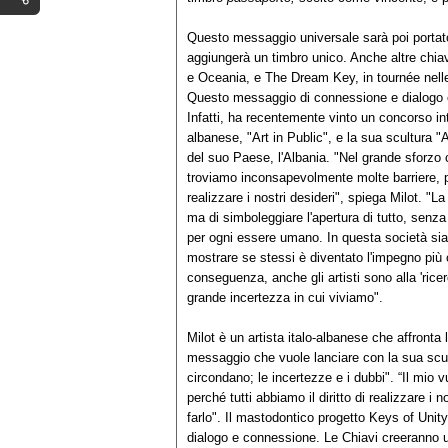
Questo messaggio universale sarà poi portato 
aggiungerà un timbro unico. Anche altre chiav
e Oceania, e The Dream Key, in tournée nelle 
Questo messaggio di connessione e dialogo 
Infatti, ha recentemente vinto un concorso in
albanese, "Art in Public", e la sua scultura 
del suo Paese, l'Albania. "Nel grande sforzo c
troviamo inconsapevolmente molte barriere, pr
realizzare i nostri desideri", spiega Milot. "L
ma di simboleggiare l'apertura di tutto, senza
per ogni essere umano. In questa società si
mostrare se stessi è diventato l'impegno più 
conseguenza, anche gli artisti sono alla 'ricerc
grande incertezza in cui viviamo".
Milot è un artista italo-albanese che affront
messaggio che vuole lanciare con la sua scultu
circondano; le incertezze e i dubbi". “Il mio
perché tutti abbiamo il diritto di realizzare i 
farlo". Il mastodontico progetto Keys of Unity
dialogo e connessione. Le Chiavi creeranno u