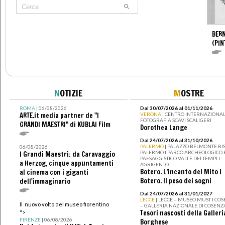
BERN
(PIN
N
OTIZIE
M
OSTRE
ROMA
| 06/08/2026
Dal 30/07/2026 al 01/11/2026
ARTE.it media partner de "I
VERONA
| CENTRO INTERNAZIONAL
FOTOGRAFIA SCAVI SCALIGERI
GRANDI MAESTRI" di KUBLAI Film
Dorothea Lange
Dal 24/07/2026 al 31/10/2026
PALERMO
| PALAZZO BELMONTE RIS
06/08/2026
PALERMO I PARCO ARCHEOLOGICO 
I Grandi Maestri: da Caravaggio
PAESAGGISTICO VALLE DEI TEMPLI -
a Herzog, cinque appuntamenti
AGRIGENTO
Botero. L’incanto del Mito I
al cinema con i giganti
Botero. Il peso dei sogni
dell'immaginario
Dal 24/07/2026 al 31/01/2027
LECCE
| LECCE – MUSEO MUST I CO
Il nuovo volto del museo fiorentino
– GALLERIA NAZIONALE DI COSENZ
Tesori nascosti della Galleri
">
FIRENZE
| 06/08/2026
Borghese