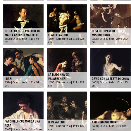
RITRATTO DEL CAVALIERE DI
LE SETTE OPERE DI
MALTA ANTONIO MARTELLI
FLAGELLAZIONE
MISERICORDIA
1608 | Olio su tela | 118 x 95
1607 | Olio su tela | 213 x 226
1606 | Olio su tela | 269 x 390
cm.
cm.
cm.
LA MADONNA DEI
I BARI
PALAFRENIERI
DAVID CON LA TESTA DI GOLIA
1594 | Olio su tela | 131 x 94
1605 | Olio su tela | 211 x 292
1609 | Olio su tela | 101 x 125
cm.
cm.
cm.
FANCIULLO CHE MONDA UNA
IL CAVADENTI
AMORINO DORMIENTE
PERA
1608 | Olio su tela | 194 x 139
1608 | Olio su tela | 72 x 105
1592 | Olio su tela | 62 x 68 cm.
cm.
cm.