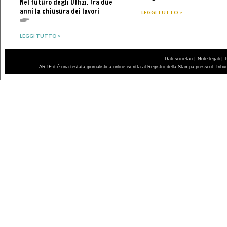
Nel futuro degli Uffizi. Tra due
anni la chiusura dei lavori
LEGGI TUTTO >
LEGGI TUTTO >
|
|
Dati societari
Note legali
ARTE.it è una testata giornalistica online iscritta al Registro della Stampa presso il Trib