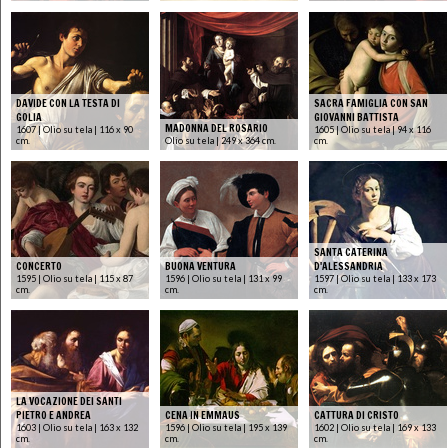
DAVIDE CON LA TESTA DI
SACRA FAMIGLIA CON SAN
GOLIA
GIOVANNI BATTISTA
MADONNA DEL ROSARIO
1607 | Olio su tela | 116 x 90
1605 | Olio su tela | 94 x 116
cm.
Olio su tela | 249 x 364 cm.
cm.
SANTA CATERINA
CONCERTO
BUONA VENTURA
D'ALESSANDRIA
1595 | Olio su tela | 115 x 87
1596 | Olio su tela | 131 x 99
1597 | Olio su tela | 133 x 173
cm.
cm.
cm.
LA VOCAZIONE DEI SANTI
PIETRO E ANDREA
CENA IN EMMAUS
CATTURA DI CRISTO
1603 | Olio su tela | 163 x 132
1596 | Olio su tela | 195 x 139
1602 | Olio su tela | 169 x 133
cm.
cm.
cm.