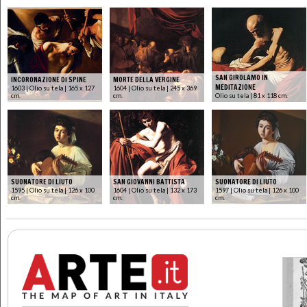
SAN GIROLAMO IN
INCORONAZIONE DI SPINE
MORTE DELLA VERGINE
MEDITAZIONE
1603 | Olio su tela | 165 x 127
1604 | Olio su tela | 245 x 369
cm.
cm.
Olio su tela | 81 x 118 cm.
SUONATORE DI LIUTO
SAN GIOVANNI BATTISTA
SUONATORE DI LIUTO
1595 | Olio su tela | 126 x 100
1604 | Olio su tela | 132 x 173
1597 | Olio su tela | 126 x 100
cm.
cm.
cm.