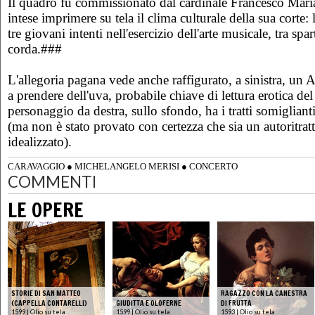
Il quadro fu commissionato dal cardinale Francesco Mar
intese imprimere su tela il clima culturale della sua corte: l'
tre giovani intenti nell'esercizio dell'arte musicale, tra spar
corda.###
L'allegoria pagana vede anche raffigurato, a sinistra, un 
a prendere dell'uva, probabile chiave di lettura erotica del
personaggio da destra, sullo sfondo, ha i tratti somiglianti
(ma non è stato provato con certezza che sia un autoritrat
idealizzato).
CARAVAGGIO
●
MICHELANGELO MERISI
●
CONCERTO
COMMENTI
LE OPERE
STORIE DI SAN MATTEO
RAGAZZO CON LA CANESTRA
(CAPPELLA CONTARELLI)
GIUDITTA E OLOFERNE
DI FRUTTA
1599 | Olio su tela
1599 | Olio su tela
1593 | Olio su tela