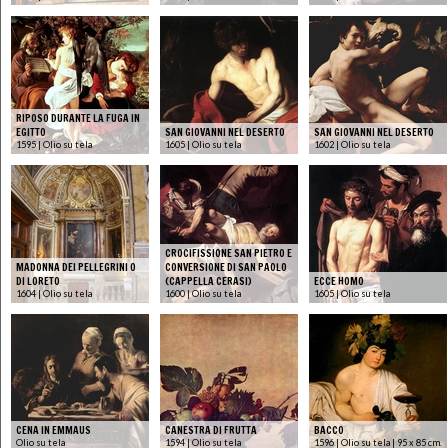
RIPOSO DURANTE LA FUGA IN
EGITTO
SAN GIOVANNI NEL DESERTO
SAN GIOVANNI NEL DESERTO
1595 | Olio su tela
1605 | Olio su tela
1602 | Olio su tela
CROCIFISSIONE SAN PIETRO E
MADONNA DEI PELLEGRINI O
CONVERSIONE DI SAN PAOLO
DI LORETO
(CAPPELLA CERASI)
ECCE HOMO
1604 | Olio su tela
1600 | Olio su tela
1605 | Olio su tela
CENA IN EMMAUS
CANESTRA DI FRUTTA
BACCO
Olio su tela
1594 | Olio su tela
1596 | Olio su tela | 95 x 85 cm.