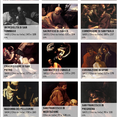
INCREDULITÀ DI SAN
TOMMASO
SACRIFICIO DI ISACCO
CONVERSIONE DI SAN PAOLO
1600 | Olio su tela | 145 x 108
1603 | Olio su tela | 135 x 104
1600 | Olio su tela | 189 x 237
cm.
cm.
cm.
CROCIFISSIONE DI SAN
PIETRO
SAN MATTEO E L'ANGELO
CORONAZIONE DI SPINE
1600 | Olio su tela | 175 x 230
1602 | Olio su tela | 195 x 295
1602 | Olio su tela | 125 x 178
cm.
cm.
cm.
SAN FRANCESCO IN
SAN FRANCESCO IN
MADONNA DEI PELLEGRINI
PREGHIERA
MEDITAZIONE
1604 | Olio su tela | 150 x 260
1605 | Olio su tela | 90 x 130
cm.
Olio su tela | 97 x 128 cm.
cm.