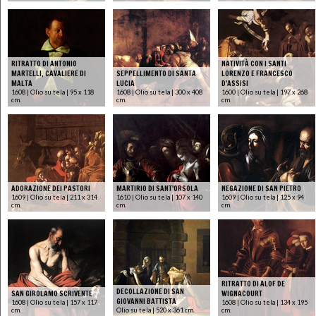
RITRATTO DI ANTONIO
NATIVITÀ CON I SANTI
MARTELLI, CAVALIERE DI
SEPPELLIMENTO DI SANTA
LORENZO E FRANCESCO
MALTA
LUCIA
D'ASSISI
1608 | Olio su tela | 95 x 118
1608 | Olio su tela | 300 x 408
1600 | Olio su tela | 197 x 268
cm.
cm.
cm.
ADORAZIONE DEI PASTORI
MARTIRIO DI SANT'ORSOLA
NEGAZIONE DI SAN PIETRO
1609 | Olio su tela | 211 x 314
1610 | Olio su tela | 107 x 140
1609 | Olio su tela | 125 x 94
cm.
cm.
cm.
RITRATTO DI ALOF DE
DECOLLAZIONE DI SAN
SAN GIROLAMO SCRIVENTE
WIGNACOURT
GIOVANNI BATTISTA
1608 | Olio su tela | 157 x 117
1608 | Olio su tela | 134 x 195
cm.
Olio su tela | 520 x 361 cm.
cm.