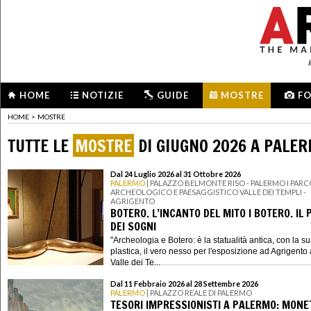
HOME
NOTIZIE
GUIDE
MOSTRE
F
HOME
>
MOSTRE
TUTTE LE
MOSTRE
DI GIUGNO 2026 A PALE
Dal 24 Luglio 2026 al 31 Ottobre 2026
PALERMO
| PALAZZO BELMONTE RISO - PALERMO I PAR
ARCHEOLOGICO E PAESAGGISTICO VALLE DEI TEMPLI -
AGRIGENTO
BOTERO. L’INCANTO DEL MITO I BOTERO. IL 
DEI SOGNI
"Archeologia e Botero: è la statualità antica, con la s
plastica, il vero nesso per l'esposizione ad Agrigento 
Valle dei Te...
Dal 11 Febbraio 2026 al 28 Settembre 2026
PALERMO
| PALAZZO REALE DI PALERMO
TESORI IMPRESSIONISTI A PALERMO: MONET