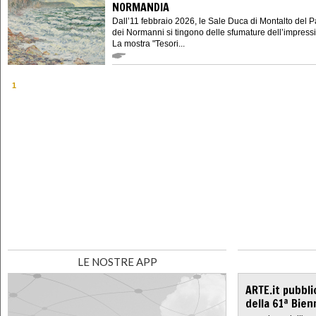
NORMANDIA
Dall’11 febbraio 2026, le Sale Duca di Montalto del 
dei Normanni si tingono delle sfumature dell’impress
La mostra "Tesori...
1
LE NOSTRE APP
ARTE.it pubbli
della 61ª Bien