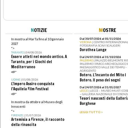
N
OTIZIE
M
OSTRE
Dal 30/07/2026 al 01/11/2026
In mostra al MarTa fino al 10 gennaio
VERONA
| CENTRO INTERNAZIONAL
2027
FOTOGRAFIA SCAVI SCALIGERI
">
Dorothea Lange
TARANTO
| 04/08/2026
Essere atleti nel mondo antico. A
Dal 24/07/2026 al 31/10/2026
PALERMO
| PALAZZO BELMONTE RIS
Taranto, per i Giochi del
PALERMO I PARCO ARCHEOLOGICO 
Mediterraneo
PAESAGGISTICO VALLE DEI TEMPLI -
AGRIGENTO
Botero. L’incanto del Mito I
Botero. Il peso dei sogni
UDINE
| 01/08/2026
L'Impero Assiro conquista
Dal 24/07/2026 al 31/01/2027
l'Aquileia Film Festival
LECCE
| LECCE – MUSEO MUST I CO
– GALLERIA NAZIONALE DI COSENZ
Tesori nascosti della Galleri
In mostra da ottobre al Museo degli
Borghese
Innocenti
">
LEGGI TUTTO >
FIRENZE
| 31/07/2026
Artemisia a Firenze, il racconto
della rinascita