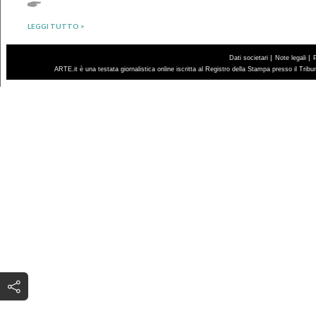
LEGGI TUTTO >
|
|
Dati societari
Note legali
ARTE.it è una testata giornalistica online iscritta al Registro della Stampa presso il Trib