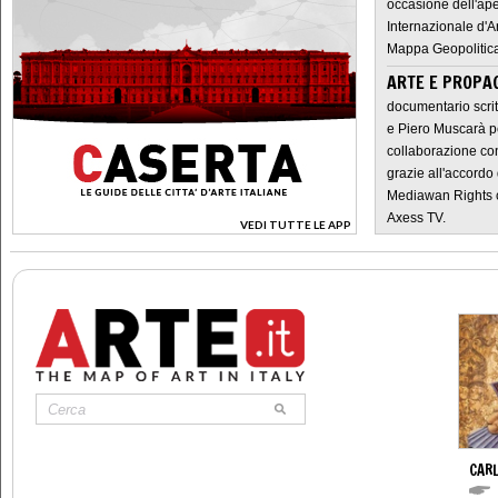
occasione dell'ape
Internazionale d'A
Mappa Geopolitica
ARTE E PROPAG
documentario scrit
e Piero Muscarà pe
collaborazione con
grazie all'accordo 
Mediawan Rights c
Axess TV.
VEDI TUTTE LE APP
>
CARL