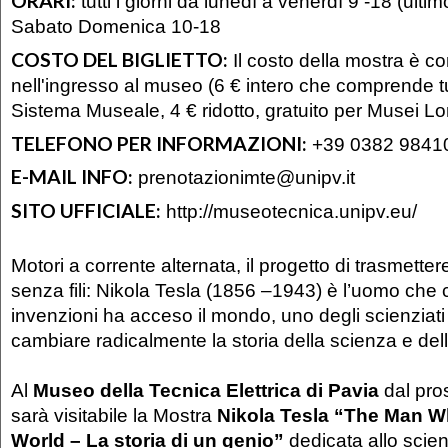
ORARI:
tutti i giorni da lunedì a venerdì 9 -18 (ulti
Sabato Domenica 10-18
COSTO DEL BIGLIETTO:
Il costo della mostra è 
nell'ingresso al museo (6 € intero che comprende tu
Sistema Museale, 4 € ridotto, gratuito per Musei L
TELEFONO PER INFORMAZIONI:
+39 0382 9841
E-MAIL INFO:
prenotazionimte@unipv.it
SITO UFFICIALE:
http://museotecnica.unipv.eu/
Motori a corrente alternata, il progetto di trasmetter
senza fili: Nikola Tesla (1856 –1943) è l’uomo che 
invenzioni ha acceso il mondo, uno degli scienziati 
cambiare radicalmente la storia della scienza e del
Al
Museo della Tecnica Elettrica di Pavia
dal pro
sarà visitabile la Mostra
Nikola Tesla “The Man W
World – La storia di un genio”
dedicata allo scie