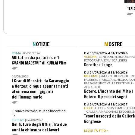
TIZI
N
OTIZIE
M
OSTRE
ROMA
| 06/08/2026
Dal 30/07/2026 al 01/11/2026
ARTE.it media partner de "I
VERONA
| CENTRO INTERNAZIONAL
FOTOGRAFIA SCAVI SCALIGERI
GRANDI MAESTRI" di KUBLAI Film
Dorothea Lange
Dal 24/07/2026 al 31/10/2026
PALERMO
| PALAZZO BELMONTE RIS
06/08/2026
PALERMO I PARCO ARCHEOLOGICO 
I Grandi Maestri: da Caravaggio
PAESAGGISTICO VALLE DEI TEMPLI -
a Herzog, cinque appuntamenti
AGRIGENTO
Botero. L’incanto del Mito I
al cinema con i giganti
Botero. Il peso dei sogni
dell'immaginario
Dal 24/07/2026 al 31/01/2027
LECCE
| LECCE – MUSEO MUST I CO
Il nuovo volto del museo fiorentino
– GALLERIA NAZIONALE DI COSENZ
Tesori nascosti della Galleri
">
FIRENZE
| 06/08/2026
Borghese
Nel futuro degli Uffizi. Tra due
anni la chiusura dei lavori
LEGGI TUTTO >