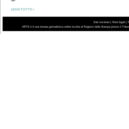
LEGGI TUTTO >
|
|
Dati societari
Note legali
ARTE.it è una testata giornalistica online iscritta al Registro della Stampa presso il Trib