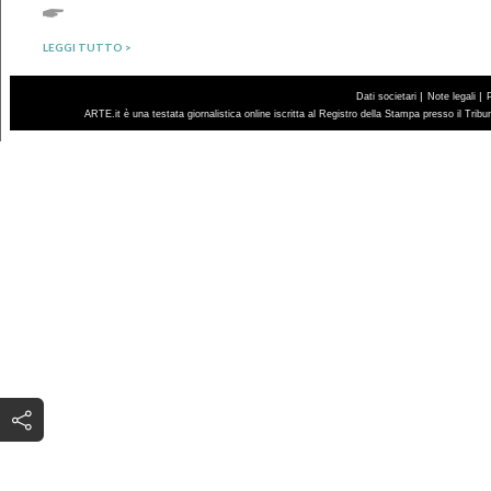
LEGGI TUTTO >
|
|
Dati societari
Note legali
ARTE.it è una testata giornalistica online iscritta al Registro della Stampa presso il Trib