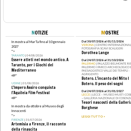
N
OTIZIE
M
OSTRE
Dal 30/07/2026 al 01/11/2026
In mostra al MarTa fino al 10 gennaio
VERONA
| CENTRO INTERNAZIONAL
2027
FOTOGRAFIA SCAVI SCALIGERI
">
Dorothea Lange
TARANTO
| 04/08/2026
Essere atleti nel mondo antico. A
Dal 24/07/2026 al 31/10/2026
PALERMO
| PALAZZO BELMONTE RIS
Taranto, per i Giochi del
PALERMO I PARCO ARCHEOLOGICO 
Mediterraneo
PAESAGGISTICO VALLE DEI TEMPLI -
AGRIGENTO
Botero. L’incanto del Mito I
Botero. Il peso dei sogni
UDINE
| 01/08/2026
L'Impero Assiro conquista
Dal 24/07/2026 al 31/01/2027
l'Aquileia Film Festival
LECCE
| LECCE – MUSEO MUST I CO
– GALLERIA NAZIONALE DI COSENZ
Tesori nascosti della Galleri
In mostra da ottobre al Museo degli
Borghese
Innocenti
">
LEGGI TUTTO >
FIRENZE
| 31/07/2026
Artemisia a Firenze, il racconto
della rinascita