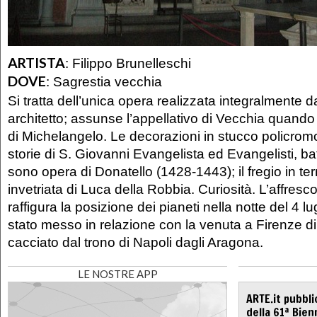
ARTISTA
:
Filippo Brunelleschi
DOVE
:
Sagrestia vecchia
Si tratta dell’unica opera realizzata integralmente 
architetto; assunse l’appellativo di Vecchia quando 
di Michelangelo. Le decorazioni in stucco policrom
storie di S. Giovanni Evangelista ed Evangelisti, bat
sono opera di Donatello (1428-1443); il fregio in te
invetriata di Luca della Robbia. Curiosità. L’affresc
raffigura la posizione dei pianeti nella notte del 4 l
stato messo in relazione con la venuta a Firenze d
cacciato dal trono di Napoli dagli Aragona.
LE NOSTRE APP
ARTE.it pubbli
della 61ª Bien