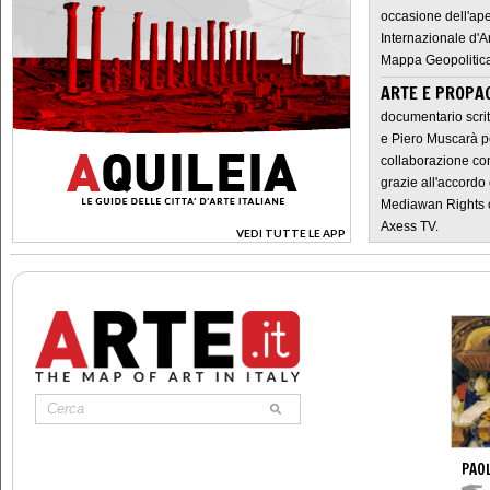
occasione dell'ape
Internazionale d'A
Mappa Geopolitica
ARTE E PROPAG
documentario scrit
e Piero Muscarà pe
collaborazione con
grazie all'accordo 
Mediawan Rights c
Axess TV.
VEDI TUTTE LE APP
>
PAO