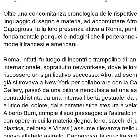
Oltre una concomitanza cronologica delle rispettiv
linguaggio di segno e materia, ad accomunare Afro,
Capogrossi fu la loro presenza attiva a Roma, pun
fondamentale per quelle indagini che li porteranno 
modelli francesi e americani.
Roma, infatti, fu luogo di incontri e trampolino di l
internazionale, soprattutto newyorkese, dove le lor
riscossero un significativo successo; Afro, ad ese
già si trovava a New York per collaborare con la C
Gallery, passò da una pittura neocubista ad una ast
contraddistinta da una intensa libertà gestuale, da
e lirico del colore, dalla caratteristica stesura a vel
Alberto Burri, compie il suo passaggio all’astratto i
con opere in cui la materia (legno, ferro, sacchi di j
plastica, cellotex e Vinavil) assume rilevanza nello
nuovo alfabeto astratto. Capogrossi, la cui cifra si d