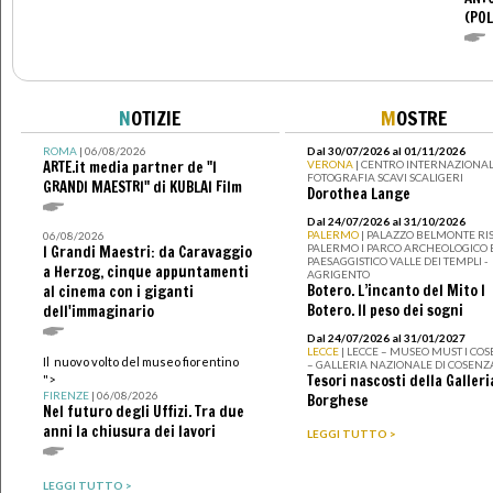
(POL
N
OTIZIE
M
OSTRE
ROMA
| 06/08/2026
Dal 30/07/2026 al 01/11/2026
ARTE.it media partner de "I
VERONA
| CENTRO INTERNAZIONAL
FOTOGRAFIA SCAVI SCALIGERI
GRANDI MAESTRI" di KUBLAI Film
Dorothea Lange
Dal 24/07/2026 al 31/10/2026
PALERMO
| PALAZZO BELMONTE RIS
06/08/2026
PALERMO I PARCO ARCHEOLOGICO 
I Grandi Maestri: da Caravaggio
PAESAGGISTICO VALLE DEI TEMPLI -
a Herzog, cinque appuntamenti
AGRIGENTO
Botero. L’incanto del Mito I
al cinema con i giganti
Botero. Il peso dei sogni
dell'immaginario
Dal 24/07/2026 al 31/01/2027
LECCE
| LECCE – MUSEO MUST I CO
Il nuovo volto del museo fiorentino
– GALLERIA NAZIONALE DI COSENZ
Tesori nascosti della Galleri
">
FIRENZE
| 06/08/2026
Borghese
Nel futuro degli Uffizi. Tra due
anni la chiusura dei lavori
LEGGI TUTTO >
LEGGI TUTTO >