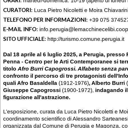
ORARI:
martedì-domenica: 10-19 (aperto di lunedì il 
CURATORI:
Luca Pietro Nicoletti e Moira Chiavarin
TELEFONO PER INFORMAZIONI:
+39 075 37452
E-MAIL INFO:
info.perugia@lemacchinecelibi.coo
SITO UFFICIALE:
http://turismo.comune.perugia.it
Dal 18 aprile al 6 luglio 2025, a Perugia, presso
Penna - Centro per le Arti Contemporanee si ter
titolo
Afro Burri Capogrossi. Alfabeto senza par
confronto il percorso di tre protagonisti dell’Inf
quali Afro Basaldella
(1912-1976)
, Alberto Burri
Giuseppe Capogrossi
(1900-1972),
indagando il
figurazione all’astrazione.
L’esposizione, curata da Luca Pietro Nicoletti e Moir
coordinamento scientifico di Alessandro Sarteanesi
organizzata dal Comune di Perugia e Magonza, con