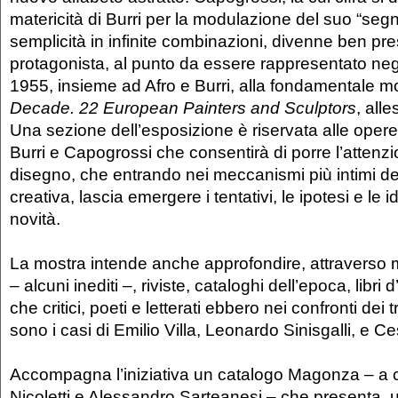
matericità di Burri per la modulazione del suo “seg
semplicità in infinite combinazioni, divenne ben pr
protagonista, al punto da essere rappresentato negli
1955, insieme ad Afro e Burri, alla fondamentale m
Decade. 22 European Painters and Sculptors
, all
Una sezione dell’esposizione è riservata alle opere 
Burri e Capogrossi che consentirà di porre l’attenz
disegno, che entrando nei meccanismi più intimi de
creativa, lascia emergere i tentativi, le ipotesi e le i
novità.
La mostra intende anche approfondire, attraverso ma
– alcuni inediti –, riviste, cataloghi dell’epoca, libri d
che critici, poeti e letterati ebbero nei confronti dei t
sono i casi di Emilio Villa, Leonardo Sinisgalli, e C
Accompagna l’iniziativa un catalogo Magonza – a c
Nicoletti e Alessandro Sarteanesi – che presenta, 