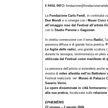
E-MAIL INFO:
fondazione@fondazionecarlafe
La
Fondazione Carla Fendi
, in continuità c
Due Mondi
e in sinergia con i
Musei Civici 
all’omaggio reso dal Festival all’artista
Gi
con lo
Studio Penone
e
Gagosian
.
In stretta connessione con il tema
Radici
,
l’a
presenza diffusa e di grande forza poetica.
P
Le foglie delle radici
,
una grande scultura ch
durante la rassegna, testimonianza
en plein a
utilizzata dal Festival come manifesto di 
La presenza dell’artista si estenderà anche a
mostra di
video allestita nell’ex Battister
Festival realizzerà nel
Museo di Palazzo C
Saverio Verini.
Le opere disseminate in città formeranno 
alla sua pratica,
focalizzata sulla
relazione 
EPHEMĔRIS
27 giugno – 2 agosto 2026