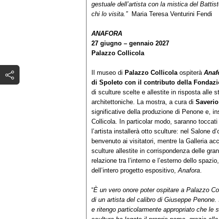
gestuale dell’artista con la mistica del Batti
chi lo visita.”
Maria Teresa Venturini Fendi
ANAFORA
27 giugno – gennaio 2027
Palazzo Collicola
Il museo di
Palazzo Collicola
ospiterà
Anaf
di Spoleto con il contributo della Fondaz
di sculture scelte e allestite in risposta alle
architettoniche. La mostra, a cura di
Saverio
significative della produzione di Penone e, in
Collicola. In particolar modo, saranno toccati 
l’artista installerà otto sculture: nel Salone 
benvenuto ai visitatori, mentre la Galleria ac
sculture allestite in corrispondenza delle gra
relazione tra l’interno e l’esterno dello spazi
dell’intero progetto espositivo,
Anafora
.
“
È un vero onore poter ospitare a Palazzo Coll
di un artista del calibro di Giuseppe Penone. 
e ritengo particolarmente appropriato che le s