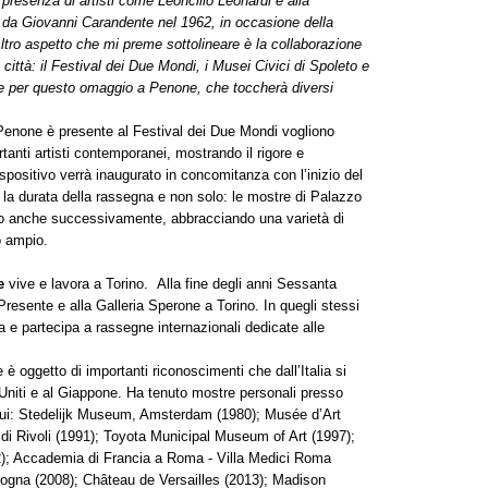
a presenza di artisti come Leoncillo Leonardi e alla
a da Giovanni Carandente nel 1962, in occasione della
ltro aspetto che mi preme sottolineare è la collaborazione
la città: il Festival dei Due Mondi, i Musei Civici di Spoleto e
ite per questo omaggio a Penone, che toccherà diversi
 Penone è presente al Festival dei Due Mondi vogliono
anti artisti contemporanei, mostrando il rigore e
spositivo verrà inaugurato in concomitanza con l’inizio del
 la durata della rassegna e non solo: le mostre di Palazzo
no anche successivamente, abbracciando una varietà di
o ampio.
e
vive e lavora a Torino. Alla fine degli anni Sessanta
Presente e alla Galleria Sperone a Torino. In quegli stessi
era e partecipa a rassegne internazionali dedicate alle
 è oggetto di importanti riconoscimenti che dall’Italia si
 Uniti e al Giappone. Ha tenuto mostre personali presso
a cui: Stedelijk Museum, Amsterdam (1980); Musée d’Art
 di Rivoli (1991); Toyota Municipal Museum of Art (1997);
); Accademia di Francia a Roma - Villa Medici Roma
gna (2008); Château de Versailles (2013); Madison