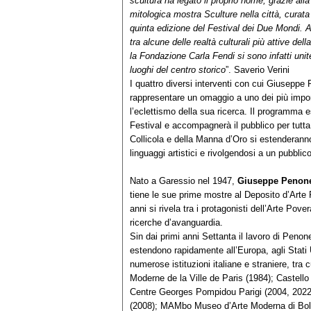
scultura ha legato il proprio nome, grazie all
mitologica mostra Sculture nella città, curat
quinta edizione del Festival dei Due Mondi. A
tra alcune delle realtà culturali più attive del
la Fondazione Carla Fendi si sono infatti un
luoghi del centro storico
”. Saverio Verini
I quattro diversi interventi con cui Giuseppe
rappresentare un omaggio a uno dei più import
l’eclettismo della sua ricerca. Il programma e
Festival e accompagnerà il pubblico per tutta
Collicola e della Manna d’Oro si estenderan
linguaggi artistici e rivolgendosi a un pubblic
Nato a Garessio nel 1947,
Giuseppe Penon
tiene le sue prime mostre al Deposito d’Arte 
anni si rivela tra i protagonisti dell’Arte Pov
ricerche d’avanguardia.
Sin dai primi anni Settanta il lavoro di Penone
estendono rapidamente all’Europa, agli Stati
numerose istituzioni italiane e straniere, tr
Moderne de la Ville de Paris (1984); Castello
Centre Georges Pompidou Parigi (2004, 2022
(2008); MAMbo Museo d’Arte Moderna di Bolo