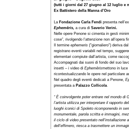
(tutti i giorni dal 27 giugno al 12 luglio e
Ex Battistero della Manna d
’
Oro
La
Fondazione Carla Fendi
presenta nell’ex
Epheměris,
a cura di
Saverio Verini.
Nelle opere Penone si cimenta in gesti minimi, 
cose”, rivolgendo l’attenzione non all’opera fi
Il termine
ephemeris
("giornaliero") deriva da
registrano eventi variabili nel tempo, suggeren
elementari compiute dall’artista, come raccogl
Accompagnati dai suoni di fondo del suo lavoro i
insetti – i video di
Epheměris
mettono in luce
ricontestualizzando le opere nel particolare 
Nel quadro degli eventi dedicati a Penone,
E
presentata a
Palazzo Collicola
.
“ È coinvolgente poter entrare nel mondo di 
l’artista utilizza per interpretare il rapporto d
luoghi iconici di Spoleto ricomponendo in sens
monumentale, parola scritta e immagini, mezz
il ciclo di video presentato nell’installazione 
dell’effimero, riesca a trasmettere un immagi