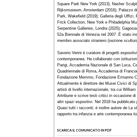
Square Park New York (2013); Nasher Sculpt
Rijksmuseum, Amsterdam (2016); Palazzo dell
Park, Wakefield (2019); Galleria degli Uffizi,
Frick Collection, New York e Philadelphia M
Serpentine Galleries, Londra (2025); Gagosian
52a Biennale di Venezia nel 2007. È stato in
membro associato straniero (sezione scultura
Saverio Verini è curatore di progetti espositivi, 
contemporanea. Ha collaborato con istituzioni 
Parigi, Accademia Nazionale di San Luca, C
Quadriennale di Roma, Accademia di Francia
Fondazione Memmo, Fondazione Ermanno Casoli
Attualmente è direttore dei Musei Civici di S
artisti di livello internazionale, tra cui Will
Artribune e scrive testi critici in occasione di
altri spazi espositivi. Nel 2018 ha pubblica
Quasi tutti i racconti; è inoltre autore de La
rapporto tra infanzia e arte contemporanea it
SCARICA IL COMUNICATO IN PDF