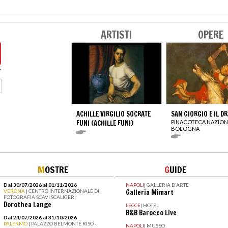
ARTISTI
OPERE
ACHILLE VIRGILIO SOCRATE
SAN GIORGIO E IL D
FUNI (ACHILLE FUNI)
PINACOTECA NAZION
BOLOGNA
M
OSTRE
G
UIDE
Dal 30/07/2026 al 01/11/2026
NAPOLI
|
GALLERIA D'ARTE
VERONA
| CENTRO INTERNAZIONALE DI
Galleria Mimart
FOTOGRAFIA SCAVI SCALIGERI
Dorothea Lange
LECCE
|
HOTEL
B&B Barocco Live
Dal 24/07/2026 al 31/10/2026
PALERMO
| PALAZZO BELMONTE RISO -
NAPOLI
|
MUSEO