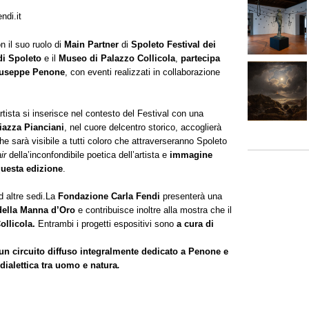
ndi.it
on il suo ruolo di
Main Partner
di
Spoleto Festival dei
di Spoleto
e il
Museo di Palazzo Collicola
,
partecipa
useppe Penone
, con eventi realizzati in collaborazione
rtista si inserisce nel contesto del Festival con una
iazza Pianciani
, nel cuore delcentro storico, accoglierà
e sarà visibile a tutti coloro che attraverseranno Spoleto
ir
della’inconfondibile poetica dell’artista e
immagine
questa edizione
.
d altre sedi.La
Fondazione Carla Fendi
presenterà una
o della Manna d’Oro
e contribuisce inoltre alla mostra che il
ollicola.
Entrambi i progetti espositivi sono
a cura di
un circuito diffuso integralmente dedicato a Penone e
dialettica tra uomo e natura
.