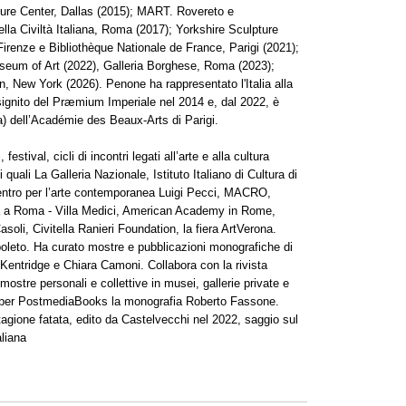
ure Center, Dallas (2015); MART. Rovereto e
a Civiltà Italiana, Roma (2017); Yorkshire Sculpture
 Firenze e Bibliothèque Nationale de France, Parigi (2021);
useum of Art (2022), Galleria Borghese, Roma (2023);
, New York (2026). Penone ha rappresentato l'Italia alla
signito del Præmium Imperiale nel 2014 e, dal 2022, è
) dell’Académie des Beaux-Arts di Parigi.
festival, cicli di incontri legati all’arte e alla cultura
quali La Galleria Nazionale, Istituto Italiano di Cultura di
entro per l’arte contemporanea Luigi Pecci, MACRO,
 a Roma - Villa Medici, American Academy in Rome,
, Civitella Ranieri Foundation, la fiera ArtVerona.
poleto. Ha curato mostre e pubblicazioni monografiche di
iam Kentridge e Chiara Camoni. Collabora con la rivista
 mostre personali e collettive in musei, gallerie private e
to per PostmediaBooks la monografia Roberto Fassone.
 stagione fatata, edito da Castelvecchi nel 2022, saggio sul
aliana