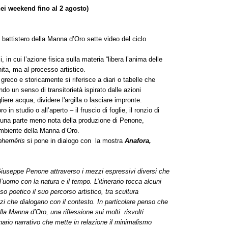
 nei weekend fino al 2 agosto)
 battistero della Manna d’Oro sette video del ciclo
in cui l’azione fisica sulla materia “libera l’anima delle
nita, ma al processo artistico.
l greco e storicamente si riferisce a diari o tabelle che
do un senso di transitorietà ispirato dalle azioni
iere acqua, dividere l'argilla o lasciare impronte.
n studio o all’aperto – il fruscio di foglie, il ronzio di
 una parte meno nota della produzione di Penone,
ambiente della Manna d’Oro.
pheměris
si pone in dialogo con la mostra
Anafora,
Giuseppe Penone attraverso i mezzi espressivi diversi che
ell’uomo con la natura e il tempo. L’itinerario tocca alcuni
o poetico il suo percorso artistico, tra scultura
i che dialogano con il contesto. In particolare penso che
alla Manna d’Oro, una riflessione sui molti risvolti
nario narrativo che mette in relazione il minimalismo