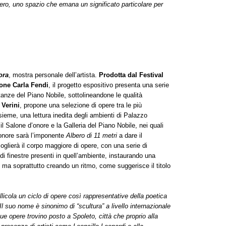
stero, uno spazio che emana un significato particolare per
ora
, mostra personale dell’artista.
Prodotta dal Festival
ione Carla Fendi
, il progetto espositivo presenta una serie
 stanze del Piano Nobile, sottolineandone le qualità
 Verini
, propone una selezione di opere tra le più
sieme, una lettura inedita degli ambienti di Palazzo
il Salone d’onore e la Galleria del Piano Nobile, nei quali
d’onore sarà l’imponente
Albero di 11 metri
a dare il
coglierà il corpo maggiore di opere, con una serie di
ndi finestre presenti in quell’ambiente, instaurando una
o, ma soprattutto creando un ritmo, come suggerisce il titolo
icola un ciclo di opere così rappresentative della poetica
Il suo nome è sinonimo di “scultura” a livello internazionale
ue opere trovino posto a Spoleto, città che proprio alla