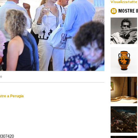
Visualizza tutte
MOSTRE I
to
stre a Perugia
8307420