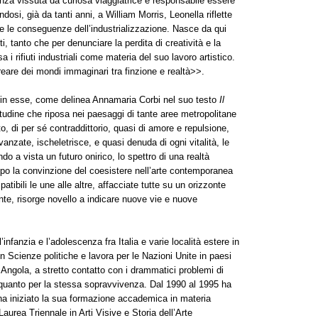
nza vissuta da curiosa viaggiatrice e responsabile essere
si, già da tanti anni, a William Morris, Leonella riflette
e le conseguenze dell’industrializzazione. Nasce da qui
ti, tanto che per denunciare la perdita di creatività e la
i rifiuti industriali come materia del suo lavoro artistico.
creare dei mondi immaginari tra finzione e realtà>>.
è in esse, come delinea Annamaria Corbi nel suo testo
Il
litudine che riposa nei paesaggi di tante aree metropolitane
 di per sé contraddittorio, quasi di amore e repulsione,
nzate, ischeletrisce, e quasi denuda di ogni vitalità, le
o a vista un futuro onirico, lo spettro di una realtà
mpo la convinzione del coesistere nell’arte contemporanea
tibili le une alle altre, affacciate tutte su un orizzonte
nte, risorge novello a indicare nuove vie e nuove
’infanzia e l’adolescenza fra Italia e varie località estere in
n Scienze politiche e lavora per le Nazioni Unite in paesi
ngola, a stretto contatto con i drammatici problemi di
o quanto per la stessa sopravvivenza. Dal 1990 al 1995 ha
ha iniziato la sua formazione accademica in materia
aurea Triennale in Arti Visive e Storia dell’Arte