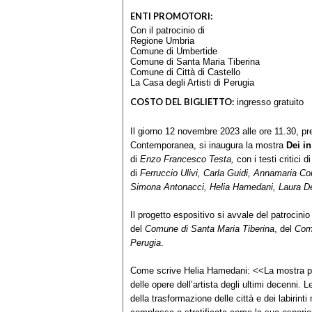
ENTI PROMOTORI:
Con il patrocinio di
Regione Umbria
Comune di Umbertide
Comune di Santa Maria Tiberina
Comune di Città di Castello
La Casa degli Artisti di Perugia
COSTO DEL BIGLIETTO:
ingresso gratuito
Il giorno 12 novembre 2023 alle ore 11.30, pr
Contemporanea, si inaugura la mostra
Dei in
di
Enzo Francesco Testa,
con i testi critici d
di
Ferruccio Ulivi,
Carla Guidi, Annamaria Corb
Simona Antonacci, Helia Hamedani, Laura D
Il progetto espositivo si avvale del patrocinio
del
Comune di Santa Maria Tiberina
, del
Comu
Perugia
.
Come scrive Helia Hamedani: <<La mostra pe
delle opere dell’artista degli ultimi decenni. 
della trasformazione delle città e dei labirinti