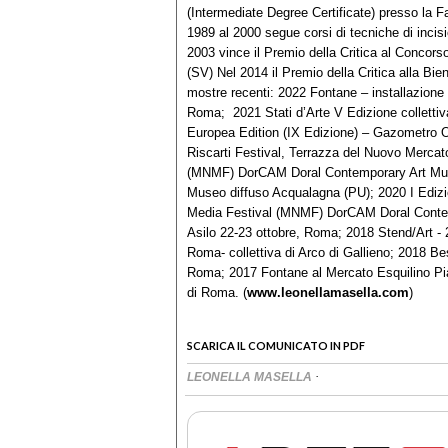
(Intermediate Degree Certificate) presso la Fa
1989 al 2000 segue corsi di tecniche di incisio
2003 vince il Premio della Critica al Conc
(SV) Nel 2014 il Premio della Critica alla Bi
mostre recenti: 2022 Fontane – installazione
Roma; 2021 Stati d’Arte V Edizione collettiv
Europea Edition (IX Edizione) – Gazometro 
Riscarti Festival, Terrazza del Nuovo Merca
(MNMF) DorCAM Doral Contemporary Art Mus
Museo diffuso Acqualagna (PU); 2020 I Ediz
Media Festival (MNMF) DorCAM Doral Conte
Asilo 22-23 ottobre, Roma; 2018 Stend/Art - 27
Roma- collettiva di Arco di Gallieno; 2018 Be
Roma; 2017 Fontane al Mercato Esquilino Pia
di Roma. (
www.leonellamasella.com
)
SCARICA IL COMUNICATO IN PDF
·
LEONELLA MASELLA