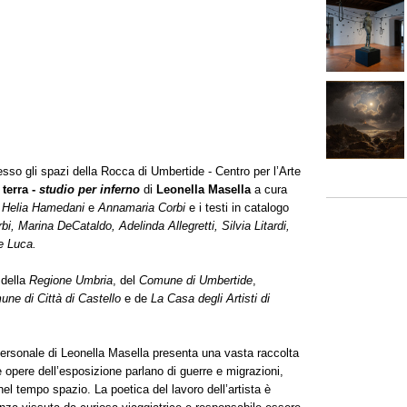
esso gli spazi della Rocca di Umbertide - Centro per l’Arte
 terra -
studio per inferno
di
Leonella Masella
a cura
i
Helia Hamedani
e
Annamaria Corbi
e i testi in catalogo
i, Marina DeCataldo, Adelinda Allegretti, Silvia Litardi,
e Luca.
 della
Regione Umbria
, del
Comune di Umbertide
,
ne di Città di Castello
e de
La Casa degli Artisti di
rsonale di Leonella Masella presenta una vasta raccolta
Le opere dell’esposizione parlano di guerre e migrazioni,
 nel tempo spazio. La poetica del lavoro dell’artista è