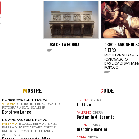
LUCA DELLA ROBBIA
CROCIFISSIONE DI S
PIETRO
MICHELANGELO MERI
(CARAVAGGIO)
BASILICA DI SANTA M
POPOLO
M
OSTRE
G
UIDE
Dal 30/07/2026 al 01/11/2026
FIRENZE
|
OPERA
VERONA
| CENTRO INTERNAZIONALE DI
Trittico
FOTOGRAFIA SCAVI SCALIGERI
Dorothea Lange
PALERMO
|
OPERA
Battaglia di Lepanto
Dal 24/07/2026 al 31/10/2026
PALERMO
| PALAZZO BELMONTE RISO -
FIRENZE
|
PARCO
PALERMO I PARCO ARCHEOLOGICO E
Giardino Bardini
PAESAGGISTICO VALLE DEI TEMPLI -
AGRIGENTO
ROMA
|
OPERA