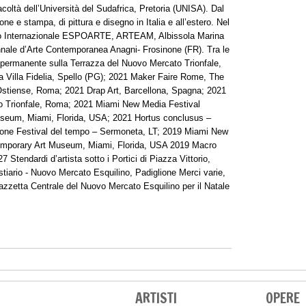
coltà dell’Università del Sudafrica, Pretoria (UNISA). Dal
ne e stampa, di pittura e disegno in Italia e all’estero. Nel
orso Internazionale ESPOARTE, ARTEAM, Albissola Marina
ennale d’Arte Contemporanea Anagni- Frosinone (FR). Tra le
 permanente sulla Terrazza del Nuovo Mercato Trionfale,
a Villa Fidelia, Spello (PG); 2021 Maker Faire Rome, The
Ostiense, Roma; 2021 Drap Art, Barcellona, Spagna; 2021
to Trionfale, Roma; 2021 Miami New Media Festival
eum, Miami, Florida, USA; 2021 Hortus conclusus –
ione Festival del tempo – Sermoneta, LT; 2019 Miami New
mporary Art Museum, Miami, Florida, USA 2019 Macro
 Stendardi d’artista sotto i Portici di Piazza Vittorio,
stiario - Nuovo Mercato Esquilino, Padiglione Merci varie,
zzetta Centrale del Nuovo Mercato Esquilino per il Natale
ARTISTI
OPERE