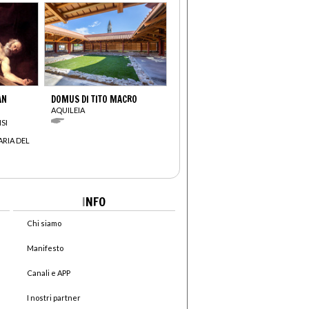
AN
DOMUS DI TITO MACRO
AQUILEIA
SI
ARIA DEL
I
NFO
Chi siamo
Manifesto
Canali e APP
I nostri partner