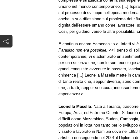
complessa e stratificata come la sua esperie
umano nel mondo contemporaneo. [...] Ispirando
sul processo di sviluppo nell’epoca moderna 
anche la sua riflessione sul problema dei rifiu
dignità dell'essere umano come lavoratore, usa 
Così, per guidarci verso le altre possibilità, 
E continua ancora Hamedani: <>. Infatti vi 
Paradiso non era possibile, <<
il senso di so
contemporanee; vi è adombrato un sentimento,
per una scienza che, con le sue tecnologie ava
grandi conquiste avvenute in passato, lasciand
chimerica [...] Leonella Masella mette in ca
di tante realtà che, seppur diverse, sono compa
che, a tratti, seppur si oscura, incessanteme
esperienze>>.
Leonella Masella
. Nata a Taranto, trascorre l
Europa, Asia, ed Estremo Oriente. Si laurea i
difficili come Mozambico, Sudan, Cambogia, A
popolazioni in lotta non tanto per lo svilupp
vissuto e lavorato in Namibia dove nel 1993 
artistica conseguendo nel 2001 il Diploma di L