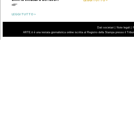
LEGGI TUTTO >
LEGGI TUTTO >
|
|
Dati societari
Note legali
ARTE.it è una testata giornalistica online iscritta al Registro della Stampa presso il Trib