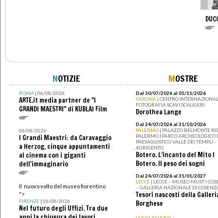
DUC
N
OTIZIE
M
OSTRE
ROMA
| 06/08/2026
Dal 30/07/2026 al 01/11/2026
ARTE.it media partner de "I
VERONA
| CENTRO INTERNAZIONAL
FOTOGRAFIA SCAVI SCALIGERI
GRANDI MAESTRI" di KUBLAI Film
Dorothea Lange
Dal 24/07/2026 al 31/10/2026
PALERMO
| PALAZZO BELMONTE RIS
06/08/2026
PALERMO I PARCO ARCHEOLOGICO 
I Grandi Maestri: da Caravaggio
PAESAGGISTICO VALLE DEI TEMPLI -
a Herzog, cinque appuntamenti
AGRIGENTO
Botero. L’incanto del Mito I
al cinema con i giganti
Botero. Il peso dei sogni
dell'immaginario
Dal 24/07/2026 al 31/01/2027
LECCE
| LECCE – MUSEO MUST I CO
Il nuovo volto del museo fiorentino
– GALLERIA NAZIONALE DI COSENZ
Tesori nascosti della Galleri
">
FIRENZE
| 06/08/2026
Borghese
Nel futuro degli Uffizi. Tra due
anni la chiusura dei lavori