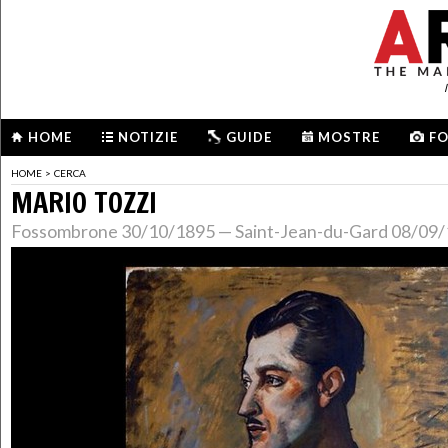
HOME
NOTIZIE
GUIDE
MOSTRE
F
HOME
>
CERCA
MARIO TOZZI
Fossombrone 30/10/1895 — Saint-Jean-du-Gard 08/09