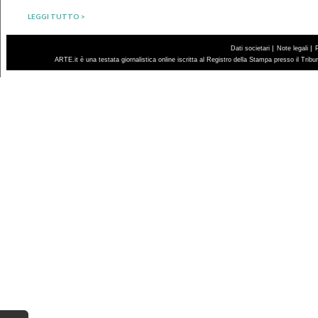
LEGGI TUTTO >
|
|
Dati societari
Note legali
ARTE.it è una testata giornalistica online iscritta al Registro della Stampa presso il Trib