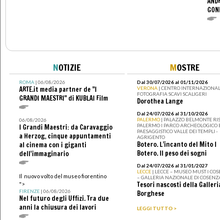
ANDR
GOND
N
OTIZIE
M
OSTRE
ROMA
| 06/08/2026
Dal 30/07/2026 al 01/11/2026
ARTE.it media partner de "I
VERONA
| CENTRO INTERNAZIONAL
FOTOGRAFIA SCAVI SCALIGERI
GRANDI MAESTRI" di KUBLAI Film
Dorothea Lange
Dal 24/07/2026 al 31/10/2026
PALERMO
| PALAZZO BELMONTE RIS
06/08/2026
PALERMO I PARCO ARCHEOLOGICO 
I Grandi Maestri: da Caravaggio
PAESAGGISTICO VALLE DEI TEMPLI -
a Herzog, cinque appuntamenti
AGRIGENTO
Botero. L’incanto del Mito I
al cinema con i giganti
Botero. Il peso dei sogni
dell'immaginario
Dal 24/07/2026 al 31/01/2027
LECCE
| LECCE – MUSEO MUST I CO
Il nuovo volto del museo fiorentino
– GALLERIA NAZIONALE DI COSENZ
Tesori nascosti della Galleri
">
FIRENZE
| 06/08/2026
Borghese
Nel futuro degli Uffizi. Tra due
anni la chiusura dei lavori
LEGGI TUTTO >